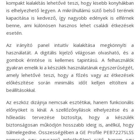
kompakt kialakítás lehetővé teszi, hogy kisebb konyhákban
is elhelyezhető legyen. A mikróhullámú sütő belső terének
kapacitása is kedvező, így nagyobb edények is elférnek
benne, ami különösen hasznos lehet családi étkezések
esetén.
Az irányító panel intuitív kialakítása megkönnyíti a
használatát. A digitális kijelző világosan olvasható, és a
gombok érintése is kellemes tapintású. A felhasználók
gyakran emelik ki a készülék használatának egyszerűségét,
amely lehetővé teszi, hogy a főzés vagy az étkezések
előkészítése során minimális időt kelljen eltölteni a
beállításokkal.
Az eszköz dizájnja nemcsak esztétikai, hanem funkcionális
előnyöket is kínál. A szellőzőnyílások elhelyezése és a
hőleadás tervezése biztosítja, hogy a készülék
biztonságosan működjön hosszabb ideig is, anélkül, hogy
túlmelegedne. Összességében a GE Profile PEB7227SLSS
nemcsak egy egyszerű mikróhullámú sütő, hanem egy