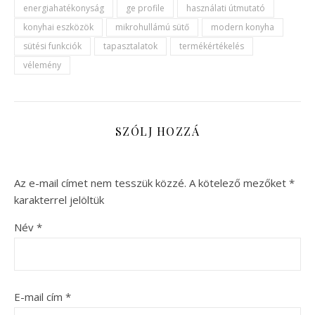
energiahatékonyság
ge profile
használati útmutató
konyhai eszközök
mikrohullámú sütő
modern konyha
sütési funkciók
tapasztalatok
termékértékelés
vélemény
SZÓLJ HOZZÁ
Az e-mail címet nem tesszük közzé.
A kötelező mezőket
*
karakterrel jelöltük
Név
*
E-mail cím
*