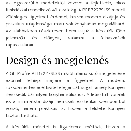
az egyszerűbb modellektől kezdve a fejlettebb, okos
funkciókkal rendelkező változatokig. A PEB7227SLSS modell
különleges figyelmet érdemel, hiszen modern dizájnja és
praktikus tulajdonságai miatt sok konyhában megtalálható.
Az alábbiakban részletesen bemutatjuk a készülék főbb
jellemzőit és előnyeit, valamint a felhasználók
tapasztalatait.
Design és megjelenés
A GE Profile PEB7227SLSS mikróhullámú sütő megjelenése
azonnal felhívja magára a figyelmet. A modern,
rozsdamentes acél kivitel eleganciát sugall, amely könnyen
illeszkedik bármilyen konyhai stílushoz. A letisztult vonalak
és a minimalista dizájn nemcsak esztétikai szempontból
vonzó, hanem praktikus is, hiszen a felülete könnyen
tisztán tartható.
A készülék méretei is figyelemre méltóak, hiszen a