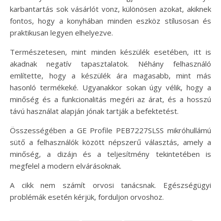
karbantartás sok vásárlót vonz, különösen azokat, akiknek
fontos, hogy a konyhában minden eszköz stílusosan és
praktikusan legyen elhelyezve.
Természetesen, mint minden készülék esetében, itt is
akadnak negatív tapasztalatok. Néhány felhasználó
említette, hogy a készülék ára magasabb, mint más
hasonló termékeké. Ugyanakkor sokan úgy vélik, hogy a
minőség és a funkcionalitás megéri az árat, és a hosszú
távú használat alapján jónak tartják a befektetést.
Összességében a GE Profile PEB7227SLSS mikróhullámú
sütő a felhasználók között népszerű választás, amely a
minőség, a dizájn és a teljesítmény tekintetében is
megfelel a modern elvárásoknak.
A cikk nem számít orvosi tanácsnak. Egészségügyi
problémák esetén kérjük, forduljon orvoshoz.