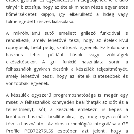
tányér biztosítja, hogy az ételek minden része egyenletes
hőmérsékletet kapjon, így elkerülhető a hideg vagy
túlmelegedett részek kialakulása.
A mikróhullámú sütő emellett grillező funkcióval is
rendelkezik, amely lehetővé teszi, hogy az ételek kívül
ropogósak, belül pedig szaftosak legyenek. Ez különösen
hasznos lehet például húsok vagy zöldségek
elkészítésekor. A grill funkció használata során a
felhasználók gyakran dicsérik a készülék teljesítményét,
amely lehetővé teszi, hogy az ételek ízletesebbek és
vonzóbbak legyenek.
A készülék egyszerű programozhatósága is megér egy
misét. A felhasználók könnyedén beállíthatják az időt és a
teljesítményt, sőt, a készülék emlékezni is képes a
korábban használt beállításokra, így még egyszerűbbé
téve a használatot. Az okos technológiák integrálása a GE
Profile PEB7227SLSS esetében azt jelenti, hogy a