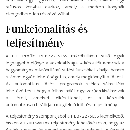
stílusos konyhai eszköz, amely a modern konyhák
elengedhetetlen részévé válhat.
Funkcionalitás és
teljesítmény
A GE Profile PEB7227SLSS mikróhullámú sütő egyik
legnagyobb előnye a sokoldalúsága. A készülék nemcsak a
hagyományos mikróhullámú sütési funkciókat kínálja, hanem
számos egyéb lehetőséget is, amely megkönnyíti a főzést.
Az automatikus főzési programok széles választéka
lehetővé teszi, hogy a felhasználók egyszerűen kiválasszák
az ételt, amelyet elkészítenek, és a készülék
automatikusan beállítja a megfelelő időt és teljesítményt.
A teljesítmény szempontjából a PEB7227SLSS kiemelkedő,
hiszen a 1200 wattos teljesítmény lehetővé teszi, hogy az
ételek gyorsan és egyenletesen melegedjenek. A forduló