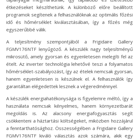
étkezéseket készíthetünk. A különböző előre beállított
programok segítenek a felhasználóknak az optimális főzési
idő és hőmérséklet kiválasztásában, így a főzés még
egyszerűbbé válik.
A teljesítmény szempontjából a Frigidaire Gallery
FGMV176NTF lenyűgöző. A készülék nagy teljesítményű
mikrosütő, amely gyorsan és egyenletesen melegíti fel az
ételt. Az inverter technológia lehetővé teszi a folyamatos
hőmérséklet-szabályozást, így az ételek nemcsak gyorsan,
hanem egyenletesen is készülnek el. A felhasználók így
garantáltan elégedettek lesznek a végeredménnyel.
A készülék energiahatékonysága is figyelemre méltó, így a
használata nemcsak kényelmes, hanem környezetbarát
megoldás is. Az alacsony energiafogyasztás segít
csökkenteni a háztartási költségeket, miközben hozzájárul
a fenntarthatósághoz. Összességében a Frigidaire Gallery
FGMV176NTF kiváló választás azok számára, akik egy