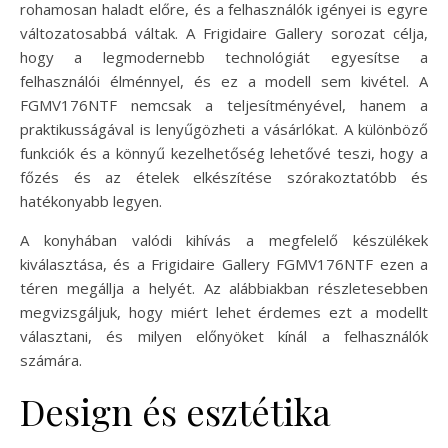
rohamosan haladt előre, és a felhasználók igényei is egyre
változatosabbá váltak. A Frigidaire Gallery sorozat célja,
hogy a legmodernebb technológiát egyesítse a
felhasználói élménnyel, és ez a modell sem kivétel. A
FGMV176NTF nemcsak a teljesítményével, hanem a
praktikusságával is lenyűgözheti a vásárlókat. A különböző
funkciók és a könnyű kezelhetőség lehetővé teszi, hogy a
főzés és az ételek elkészítése szórakoztatóbb és
hatékonyabb legyen.
A konyhában valódi kihívás a megfelelő készülékek
kiválasztása, és a Frigidaire Gallery FGMV176NTF ezen a
téren megállja a helyét. Az alábbiakban részletesebben
megvizsgáljuk, hogy miért lehet érdemes ezt a modellt
választani, és milyen előnyöket kínál a felhasználók
számára.
Design és esztétika