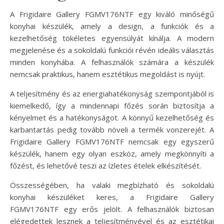
A Frigidaire Gallery FGMV176NTF egy kiváló minőségű
konyhai készülék, amely a design, a funkciók és a
kezelhetőség tökéletes egyensúlyát kínálja. A modern
megjelenése és a sokoldalú funkciói révén ideális választás
minden konyhába. A felhasználók számára a készülék
nemcsak praktikus, hanem esztétikus megoldást is nyújt.
A teljesítmény és az energiahatékonyság szempontjából is
kiemelkedő, így a mindennapi főzés során biztosítja a
kényelmet és a hatékonyságot. A könnyű kezelhetőség és
karbantartás pedig tovább növeli a termék vonzerejét. A
Frigidaire Gallery FGMV176NTF nemcsak egy egyszerű
készülék, hanem egy olyan eszköz, amely megkönnyíti a
főzést, és lehetővé teszi az ízletes ételek elkészítését.
Összességében, ha valaki megbízható és sokoldalú
konyhai készüléket keres, a Frigidaire Gallery
FGMV176NTF egy erős jelölt. A felhasználók biztosan
elégedettek lesznek a teljesítményével és az esztétikai