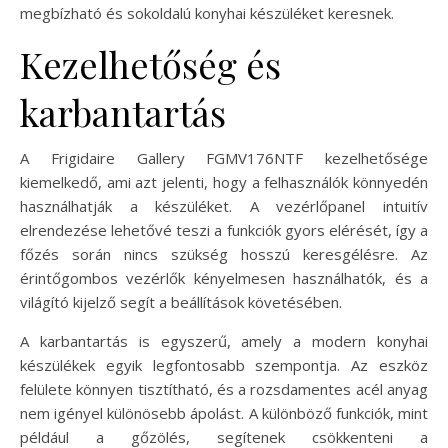
megbízható és sokoldalú konyhai készüléket keresnek.
Kezelhetőség és
karbantartás
A Frigidaire Gallery FGMV176NTF kezelhetősége
kiemelkedő, ami azt jelenti, hogy a felhasználók könnyedén
használhatják a készüléket. A vezérlőpanel intuitív
elrendezése lehetővé teszi a funkciók gyors elérését, így a
főzés során nincs szükség hosszú keresgélésre. Az
érintőgombos vezérlők kényelmesen használhatók, és a
világító kijelző segít a beállítások követésében.
A karbantartás is egyszerű, amely a modern konyhai
készülékek egyik legfontosabb szempontja. Az eszköz
felülete könnyen tisztítható, és a rozsdamentes acél anyag
nem igényel különösebb ápolást. A különböző funkciók, mint
például a gőzölés, segítenek csökkenteni a