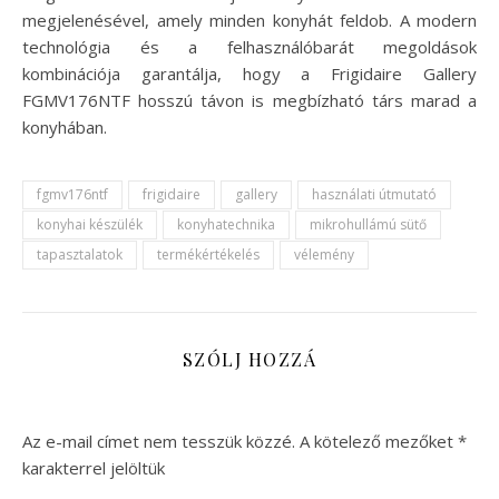
megjelenésével, amely minden konyhát feldob. A modern
technológia és a felhasználóbarát megoldások
kombinációja garantálja, hogy a Frigidaire Gallery
FGMV176NTF hosszú távon is megbízható társ marad a
konyhában.
fgmv176ntf
frigidaire
gallery
használati útmutató
konyhai készülék
konyhatechnika
mikrohullámú sütő
tapasztalatok
termékértékelés
vélemény
SZÓLJ HOZZÁ
Az e-mail címet nem tesszük közzé.
A kötelező mezőket
*
karakterrel jelöltük