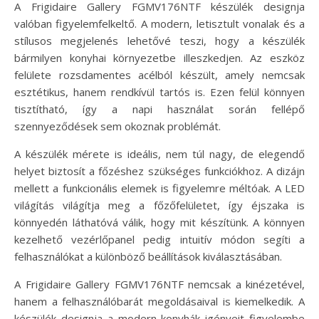
A Frigidaire Gallery FGMV176NTF készülék designja
valóban figyelemfelkeltő. A modern, letisztult vonalak és a
stílusos megjelenés lehetővé teszi, hogy a készülék
bármilyen konyhai környezetbe illeszkedjen. Az eszköz
felülete rozsdamentes acélból készült, amely nemcsak
esztétikus, hanem rendkívül tartós is. Ezen felül könnyen
tisztítható, így a napi használat során fellépő
szennyeződések sem okoznak problémát.
A készülék mérete is ideális, nem túl nagy, de elegendő
helyet biztosít a főzéshez szükséges funkciókhoz. A dizájn
mellett a funkcionális elemek is figyelemre méltóak. A LED
világítás világítja meg a főzőfelületet, így éjszaka is
könnyedén láthatóvá válik, hogy mit készítünk. A könnyen
kezelhető vezérlőpanel pedig intuitív módon segíti a
felhasználókat a különböző beállítások kiválasztásában.
A Frigidaire Gallery FGMV176NTF nemcsak a kinézetével,
hanem a felhasználóbarát megoldásaival is kiemelkedik. A
készülék designja a modern konyhák igényeit figyelembe