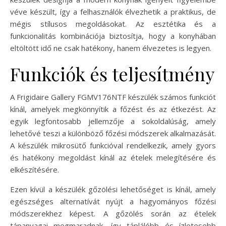
véve készült, így a felhasználók élvezhetik a praktikus, de
mégis stílusos megoldásokat. Az esztétika és a
funkcionalitás kombinációja biztosítja, hogy a konyhában
eltöltött idő ne csak hatékony, hanem élvezetes is legyen.
Funkciók és teljesítmény
A Frigidaire Gallery FGMV176NTF készülék számos funkciót
kínál, amelyek megkönnyítik a főzést és az étkezést. Az
egyik legfontosabb jellemzője a sokoldalúság, amely
lehetővé teszi a különböző főzési módszerek alkalmazását.
A készülék mikrosütő funkcióval rendelkezik, amely gyors
és hatékony megoldást kínál az ételek melegítésére és
elkészítésére.
Ezen kívül a készülék gőzölési lehetőséget is kínál, amely
egészséges alternatívát nyújt a hagyományos főzési
módszerekhez képest. A gőzölés során az ételek
tápanyagai megmaradnak, így táplálóbb és ízletesebb