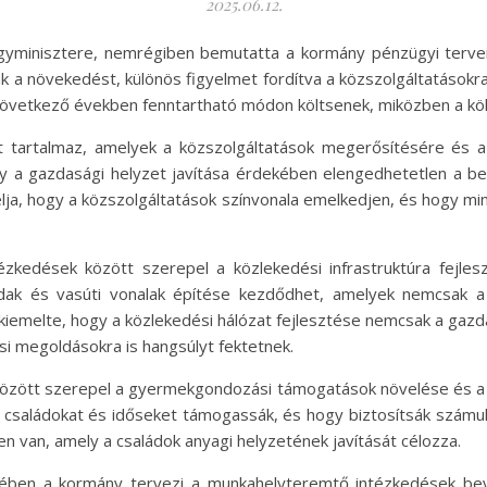
2025.06.12.
gyminisztere, nemrégiben bemutatta a kormány pénzügyi terveit
 a növekedést, különös figyelmet fordítva a közszolgáltatásokra, 
következő években fenntartható módon költsenek, miközben a költs
t tartalmaz, amelyek a közszolgáltatások megerősítésére és 
y a gazdasági helyzet javítása érdekében elengedhetetlen a 
lja, hogy a közszolgáltatások színvonala emelkedjen, és hogy mi
tézkedések között szerepel a közlekedési infrastruktúra fejle
 hidak és vasúti vonalak építése kezdődhet, amelyek nemcsak a
kiemelte, hogy a közlekedési hálózat fejlesztése nemcsak a gazda
si megoldásokra is hangsúlyt fektetnek.
i között szerepel a gyermekgondozási támogatások növelése és a
 családokat és időseket támogassák, és hogy biztosítsák szám
en van, amely a családok anyagi helyzetének javítását célozza.
ében a kormány tervezi a munkahelyteremtő intézkedések bev