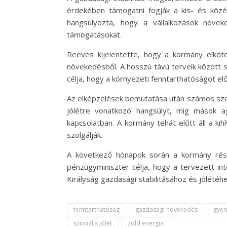
érdekében támogatni fogják a kis- és közé
hangsúlyozta, hogy a vállalkozások növek
támogatásokat.
Reeves kijelentette, hogy a kormány elköte
növekedésből. A hosszú távú terveik között s
célja, hogy a környezeti fenntarthatóságot e
Az elképzelések bemutatása után számos szakér
jólétre vonatkozó hangsúlyt, míg mások ag
kapcsolatban. A kormány tehát előtt áll a ki
szolgálják.
A következő hónapok során a kormány részl
pénzügyminiszter célja, hogy a tervezett in
Királyság gazdasági stabilitásához és jólétéhe
fenntarthatóság
gazdasági növekedés
gye
szociális jólét
zöld energia