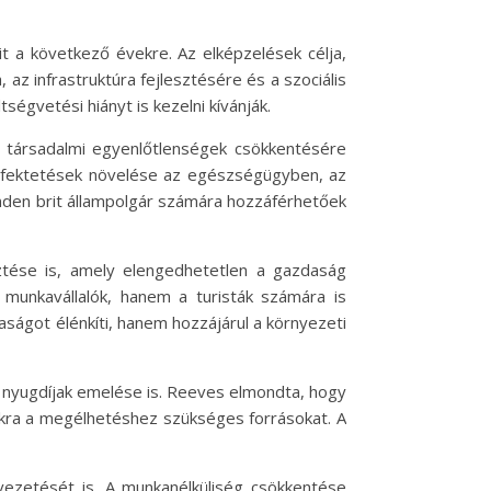
 a következő évekre. Az elképzelések célja,
az infrastruktúra fejlesztésére és a szociális
égvetési hiányt is kezelni kívánják.
a társadalmi egyenlőtlenségek csökkentésére
befektetések növelése az egészségügyben, az
nden brit állampolgár számára hozzáférhetőek
sztése is, amely elengedhetetlen a gazdaság
 munkavállalók, hanem a turisták számára is
ságot élénkíti, hanem hozzájárul a környezeti
 nyugdíjak emelése is. Reeves elmondta, hogy
ukra a megélhetéshez szükséges forrásokat. A
ezetését is. A munkanélküliség csökkentése