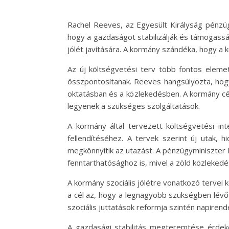
Rachel Reeves, az Egyesült Királyság pénzü
hogy a gazdaságot stabilizálják és támogassák
jólét javítására. A kormány szándéka, hogy a 
Az új költségvetési terv több fontos eleme
összpontosítanak. Reeves hangsúlyozta, hog
oktatásban és a közlekedésben. A kormány cé
legyenek a szükséges szolgáltatások.
A kormány által tervezett költségvetési in
fellendítéséhez. A tervek szerint új utak,
megkönnyítik az utazást. A pénzügyminiszter 
fenntarthatósághoz is, mivel a zöld közlekedé
A kormány szociális jólétre vonatkozó terve
a cél az, hogy a legnagyobb szükségben lévő
szociális juttatások reformja szintén napirend
A gazdasági stabilitás megteremtése érdek