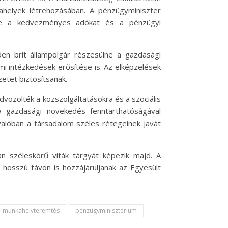
ahelyek létrehozásában. A pénzügyminiszter
értve a kedvezményes adókat és a pénzügyi
den brit állampolgár részesülne a gazdasági
mi intézkedések erősítése is. Az elképzelések
etet biztosítsanak.
dvözölték a közszolgáltatásokra és a szociális
 a gazdasági növekedés fenntarthatóságával
 valóban a társadalom széles rétegeinek javát
n széleskörű viták tárgyát képezik majd. A
 hosszú távon is hozzájáruljanak az Egyesült
munkahelyteremtés
pénzügyminisztérium