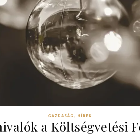
,
GAZDASÁG
HÍREK
ivalók a Költségvetési Fe