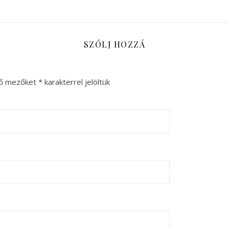
SZÓLJ HOZZÁ
ző mezőket
*
karakterrel jelöltük