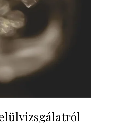
lülvizsgálatról