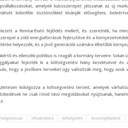
pvállalkozásokat, amelyek kulcsszerepet játszanak az új munk
edését különféle ösztönzőkkel kívánják elősegíteni, bele
lezett a fenntartható fejlődés mellett, és szeretnék, ha min
zerepel a zöld energiaforrások fejlesztése és a környezetvédel
lőtérbe helyezzék, és a jövő generációk számára élhetőbb környez
tő és ellenzéki politikus is reagált a kormány terveire. Sokan ü
gályaikat fejezték ki a költségvetési hiány kezelésével és
hívás, hogy a jövőbeni terveiket úgy valósítsák meg, hogy azok
etesen kidolgozza a költségvetési terveit, amelyek várhatóa
tézkedések ne csak rövid távú megoldásokat nyújtsanak, hanem
z.
rmekgondozás
infrastruktúra
költségvetés
közszolgáltatások