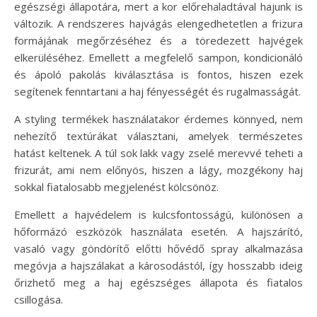
egészségi állapotára, mert a kor előrehaladtával hajunk is
változik. A rendszeres hajvágás elengedhetetlen a frizura
formájának megőrzéséhez és a töredezett hajvégek
elkerüléséhez. Emellett a megfelelő sampon, kondicionáló
és ápoló pakolás kiválasztása is fontos, hiszen ezek
segítenek fenntartani a haj fényességét és rugalmasságát.
A styling termékek használatakor érdemes könnyed, nem
nehezítő textúrákat választani, amelyek természetes
hatást keltenek. A túl sok lakk vagy zselé merevvé teheti a
frizurát, ami nem előnyös, hiszen a lágy, mozgékony haj
sokkal fiatalosabb megjelenést kölcsönöz.
Emellett a hajvédelem is kulcsfontosságú, különösen a
hőformázó eszközök használata esetén. A hajszárító,
vasaló vagy göndörítő előtti hővédő spray alkalmazása
megóvja a hajszálakat a károsodástól, így hosszabb ideig
őrizhető meg a haj egészséges állapota és fiatalos
csillogása.