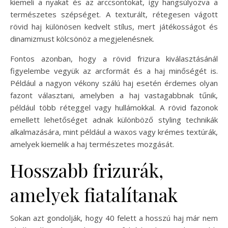
kiemeli a nyakat és az arccsontokat, így hangsúlyozva a
természetes szépséget. A texturált, rétegesen vágott
rövid haj különösen kedvelt stílus, mert játékosságot és
dinamizmust kölcsönöz a megjelenésnek.
Fontos azonban, hogy a rövid frizura kiválasztásánál
figyelembe vegyük az arcformát és a haj minőségét is.
Például a nagyon vékony szálú haj esetén érdemes olyan
fazont választani, amelyben a haj vastagabbnak tűnik,
például több réteggel vagy hullámokkal. A rövid fazonok
emellett lehetőséget adnak különböző styling technikák
alkalmazására, mint például a waxos vagy krémes textúrák,
amelyek kiemelik a haj természetes mozgását.
Hosszabb frizurák,
amelyek fiatalítanak
Sokan azt gondolják, hogy 40 felett a hosszú haj már nem