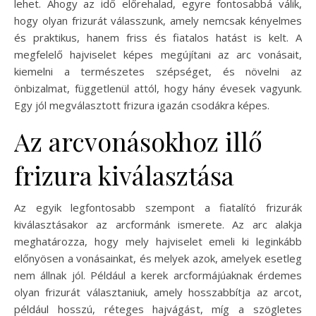
lehet. Ahogy az idő előrehalad, egyre fontosabbá válik,
hogy olyan frizurát válasszunk, amely nemcsak kényelmes
és praktikus, hanem friss és fiatalos hatást is kelt. A
megfelelő hajviselet képes megújítani az arc vonásait,
kiemelni a természetes szépséget, és növelni az
önbizalmat, függetlenül attól, hogy hány évesek vagyunk.
Egy jól megválasztott frizura igazán csodákra képes.
Az arcvonásokhoz illő
frizura kiválasztása
Az egyik legfontosabb szempont a fiatalító frizurák
kiválasztásakor az arcformánk ismerete. Az arc alakja
meghatározza, hogy mely hajviselet emeli ki leginkább
előnyösen a vonásainkat, és melyek azok, amelyek esetleg
nem állnak jól. Például a kerek arcformájúaknak érdemes
olyan frizurát választaniuk, amely hosszabbítja az arcot,
például hosszú, réteges hajvágást, míg a szögletes