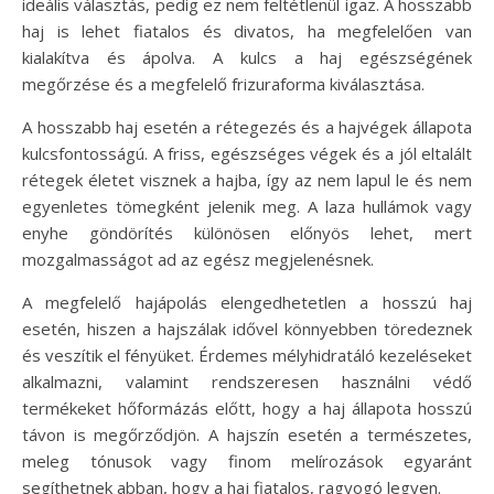
ideális választás, pedig ez nem feltétlenül igaz. A hosszabb
haj is lehet fiatalos és divatos, ha megfelelően van
kialakítva és ápolva. A kulcs a haj egészségének
megőrzése és a megfelelő frizuraforma kiválasztása.
A hosszabb haj esetén a rétegezés és a hajvégek állapota
kulcsfontosságú. A friss, egészséges végek és a jól eltalált
rétegek életet visznek a hajba, így az nem lapul le és nem
egyenletes tömegként jelenik meg. A laza hullámok vagy
enyhe göndörítés különösen előnyös lehet, mert
mozgalmasságot ad az egész megjelenésnek.
A megfelelő hajápolás elengedhetetlen a hosszú haj
esetén, hiszen a hajszálak idővel könnyebben töredeznek
és veszítik el fényüket. Érdemes mélyhidratáló kezeléseket
alkalmazni, valamint rendszeresen használni védő
termékeket hőformázás előtt, hogy a haj állapota hosszú
távon is megőrződjön. A hajszín esetén a természetes,
meleg tónusok vagy finom melírozások egyaránt
segíthetnek abban, hogy a haj fiatalos, ragyogó legyen.