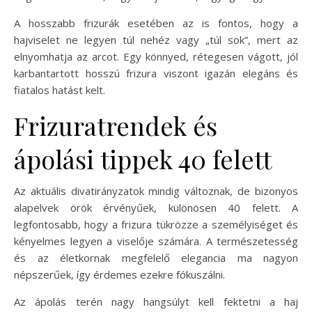
A hosszabb frizurák esetében az is fontos, hogy a
hajviselet ne legyen túl nehéz vagy „túl sok”, mert az
elnyomhatja az arcot. Egy könnyed, rétegesen vágott, jól
karbantartott hosszú frizura viszont igazán elegáns és
fiatalos hatást kelt.
Frizuratrendek és
ápolási tippek 40 felett
Az aktuális divatirányzatok mindig változnak, de bizonyos
alapelvek örök érvényűek, különösen 40 felett. A
legfontosabb, hogy a frizura tükrözze a személyiséget és
kényelmes legyen a viselője számára. A természetesség
és az életkornak megfelelő elegancia ma nagyon
népszerűek, így érdemes ezekre fókuszálni.
Az ápolás terén nagy hangsúlyt kell fektetni a haj