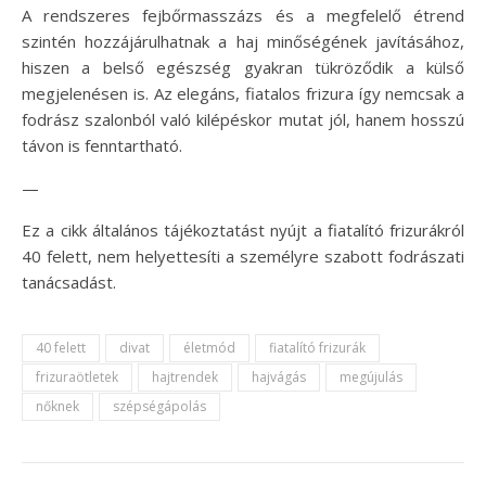
A rendszeres fejbőrmasszázs és a megfelelő étrend
szintén hozzájárulhatnak a haj minőségének javításához,
hiszen a belső egészség gyakran tükröződik a külső
megjelenésen is. Az elegáns, fiatalos frizura így nemcsak a
fodrász szalonból való kilépéskor mutat jól, hanem hosszú
távon is fenntartható.
—
Ez a cikk általános tájékoztatást nyújt a fiatalító frizurákról
40 felett, nem helyettesíti a személyre szabott fodrászati
tanácsadást.
40 felett
divat
életmód
fiatalító frizurák
frizuraötletek
hajtrendek
hajvágás
megújulás
nőknek
szépségápolás