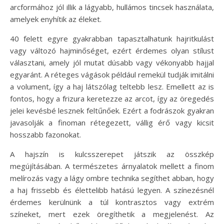
arcformához jól illik a lágyabb, hullámos tincsek használata,
amelyek enyhítik az éleket.
40 felett egyre gyakrabban tapasztalhatunk hajritkulást
vagy változó hajminőséget, ezért érdemes olyan stílust
választani, amely jól mutat dúsabb vagy vékonyabb hajjal
egyaránt. A réteges vágások például remekül tudják imitálni
a volument, így a haj látszólag teltebb lesz. Emellett az is
fontos, hogy a frizura keretezze az arcot, így az öregedés
jelei kevésbé lesznek feltűnőek. Ezért a fodrászok gyakran
javasolják a finoman rétegezett, vállig érő vagy kicsit
hosszabb fazonokat.
A hajszín is kulcsszerepet játszik az összkép
megújításában. A természetes árnyalatok mellett a finom
melírozás vagy a lágy ombre technika segíthet abban, hogy
a haj frissebb és élettelibb hatású legyen. A színezésnél
érdemes kerülnünk a túl kontrasztos vagy extrém
színeket, mert ezek öregíthetik a megjelenést. Az