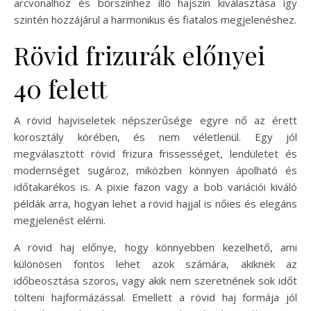
arcvonalhoz és bőrszínhez illő hajszín kiválasztása így
szintén hozzájárul a harmonikus és fiatalos megjelenéshez.
Rövid frizurák előnyei
40 felett
A rövid hajviseletek népszerűsége egyre nő az érett
korosztály körében, és nem véletlenül. Egy jól
megválasztott rövid frizura frissességet, lendületet és
modernséget sugároz, miközben könnyen ápolható és
időtakarékos is. A pixie fazon vagy a bob variációi kiváló
példák arra, hogyan lehet a rövid hajjal is nőies és elegáns
megjelenést elérni.
A rövid haj előnye, hogy könnyebben kezelhető, ami
különösen fontos lehet azok számára, akiknek az
időbeosztása szoros, vagy akik nem szeretnének sok időt
tölteni hajformázással. Emellett a rövid haj formája jól