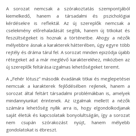
A sorozat nemcsak a szórakoztatás szempontjából
kiemelkedő, hanem a társadalmi és pszichológiai
kérdésekre is reflektál. Az új szereplők nemcsak a
cselekmény előrehaladását segítik, hanem új titkokat és
feszültségeket is hoznak a történetbe. Ahogy a nézők
mélyebbre ásnak a karakterek hátterében, úgy egyre több
rejtély és dráma tárul fel. A sorozat minden epizódja újabb
rétegeket ad a már meglévő karakterekhez, miközben az
új szereplők feltárása izgalmas lehetőségeket teremt.
A „Fehér lótusz” második évadának titkai és meglepetései
nemcsak a karakterek fejlődésében rejlenek, hanem a
sorozat által feltárt társadalmi problémákban is, amelyek
mindannyiunkat érintenek. Az izgalmak mellett a nézők
számára lehetőség nyílik arra is, hogy elgondolkodjanak
saját életük és kapcsolataik bonyolultságán, így a sorozat
nem csupán szórakozást nyújt, hanem mélyebb
gondolatokat is ébreszt.