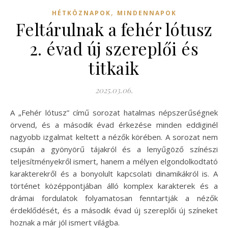
,
HÉTKÖZNAPOK
MINDENNAPOK
Feltárulnak a fehér lótusz
2. évad új szereplői és
titkaik
2025.03.06.
A „Fehér lótusz” című sorozat hatalmas népszerűségnek
örvend, és a második évad érkezése minden eddiginél
nagyobb izgalmat keltett a nézők körében. A sorozat nem
csupán a gyönyörű tájakról és a lenyűgöző színészi
teljesítményekről ismert, hanem a mélyen elgondolkodtató
karakterekről és a bonyolult kapcsolati dinamikákról is. A
történet középpontjában álló komplex karakterek és a
drámai fordulatok folyamatosan fenntartják a nézők
érdeklődését, és a második évad új szereplői új színeket
hoznak a már jól ismert világba.