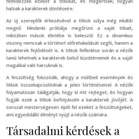
felfedezzék ezeket a titkokat, és megértsék, hogyan
hatnak a karakterek döntéseire.
Az új szereplők érkezésével a titkok súlya még inkább
megnő. Mindenki próbálja megőrizni a saját titkait,
miközben mások életébe is beleszól. Ez a dinamikus
viszony nemcsak a történet előrehaladását segíti, hanem a
karakterek fejlődését is. A titkok felfedése során a nézők
tanúi lehetnek a karakterek belső küzdelmeinek és a saját
magukkal való harcuknak is.
A feszültség fokozódik, ahogy a múltbeli események és
titkok összekapcsolódnak a jelen történéseivel. A nézők
folyamatosan találgatják, hogy ki mit rejteget, és hogyan
fogják ezek a titkok befolyásolni a karakterek jövőjét. A
sorozat mesterségesen építi fel ezeket a feszültségeket,
ami egyedülálló élményt nyújt a nézők számára.
Társadalmi kérdések a