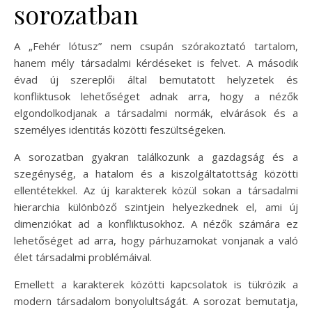
sorozatban
A „Fehér lótusz” nem csupán szórakoztató tartalom,
hanem mély társadalmi kérdéseket is felvet. A második
évad új szereplői által bemutatott helyzetek és
konfliktusok lehetőséget adnak arra, hogy a nézők
elgondolkodjanak a társadalmi normák, elvárások és a
személyes identitás közötti feszültségeken.
A sorozatban gyakran találkozunk a gazdagság és a
szegénység, a hatalom és a kiszolgáltatottság közötti
ellentétekkel. Az új karakterek közül sokan a társadalmi
hierarchia különböző szintjein helyezkednek el, ami új
dimenziókat ad a konfliktusokhoz. A nézők számára ez
lehetőséget ad arra, hogy párhuzamokat vonjanak a való
élet társadalmi problémáival.
Emellett a karakterek közötti kapcsolatok is tükrözik a
modern társadalom bonyolultságát. A sorozat bemutatja,