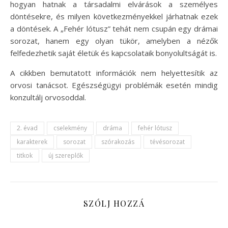
hogyan hatnak a társadalmi elvárások a személyes
döntésekre, és milyen következményekkel járhatnak ezek
a döntések. A „Fehér lótusz” tehát nem csupán egy drámai
sorozat, hanem egy olyan tükör, amelyben a nézők
felfedezhetik saját életük és kapcsolataik bonyolultságát is.
A cikkben bemutatott információk nem helyettesítik az
orvosi tanácsot. Egészségügyi problémák esetén mindig
konzultálj orvosoddal.
2. évad
cselekmény
dráma
fehér lótusz
karakterek
sorozat
szórakozás
tévésorozat
titkok
új szereplők
SZÓLJ HOZZÁ