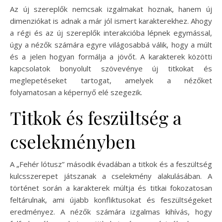
Az új szereplők nemcsak izgalmakat hoznak, hanem új
dimenziókat is adnak a már jól ismert karakterekhez. Ahogy
a régi és az új szereplők interakcióba lépnek egymással,
úgy a nézők számára egyre világosabbá válik, hogy a múlt
és a jelen hogyan formálja a jövőt. A karakterek közötti
kapcsolatok bonyolult szövevénye új titkokat és
meglepetéseket tartogat, amelyek a nézőket
folyamatosan a képernyő elé szegezik.
Titkok és feszültség a
cselekményben
A „Fehér lótusz” második évadában a titkok és a feszültség
kulcsszerepet játszanak a cselekmény alakulásában. A
történet során a karakterek múltja és titkai fokozatosan
feltárulnak, ami újabb konfliktusokat és feszültségeket
eredményez. A nézők számára izgalmas kihívás, hogy