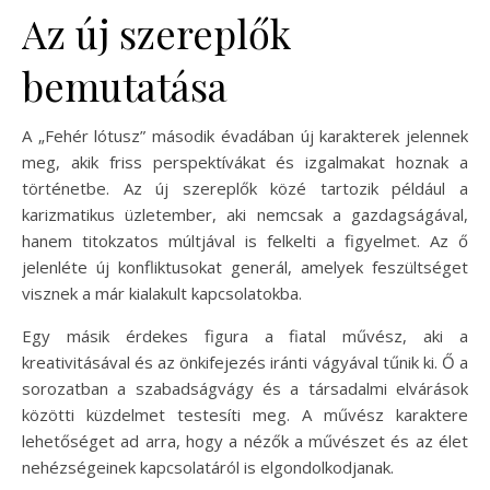
Az új szereplők
bemutatása
A „Fehér lótusz” második évadában új karakterek jelennek
meg, akik friss perspektívákat és izgalmakat hoznak a
történetbe. Az új szereplők közé tartozik például a
karizmatikus üzletember, aki nemcsak a gazdagságával,
hanem titokzatos múltjával is felkelti a figyelmet. Az ő
jelenléte új konfliktusokat generál, amelyek feszültséget
visznek a már kialakult kapcsolatokba.
Egy másik érdekes figura a fiatal művész, aki a
kreativitásával és az önkifejezés iránti vágyával tűnik ki. Ő a
sorozatban a szabadságvágy és a társadalmi elvárások
közötti küzdelmet testesíti meg. A művész karaktere
lehetőséget ad arra, hogy a nézők a művészet és az élet
nehézségeinek kapcsolatáról is elgondolkodjanak.