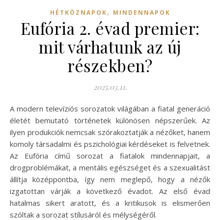
,
HÉTKÖZNAPOK
MINDENNAPOK
Eufória 2. évad premier:
mit várhatunk az új
részekben?
2025.03.11.
A modern televíziós sorozatok világában a fiatal generáció
életét bemutató történetek különösen népszerűek. Az
ilyen produkciók nemcsak szórakoztatják a nézőket, hanem
komoly társadalmi és pszichológiai kérdéseket is felvetnek.
Az Eufória című sorozat a fiatalok mindennapjait, a
drogproblémákat, a mentális egészséget és a szexualitást
állítja középpontba, így nem meglepő, hogy a nézők
izgatottan várják a következő évadot. Az első évad
hatalmas sikert aratott, és a kritikusok is elismerően
szóltak a sorozat stílusáról és mélységéről.