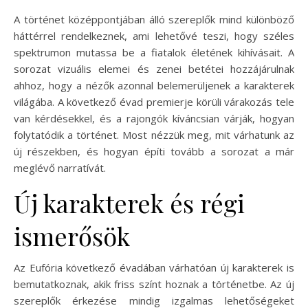
A történet középpontjában álló szereplők mind különböző
háttérrel rendelkeznek, ami lehetővé teszi, hogy széles
spektrumon mutassa be a fiatalok életének kihívásait. A
sorozat vizuális elemei és zenei betétei hozzájárulnak
ahhoz, hogy a nézők azonnal belemerüljenek a karakterek
világába. A következő évad premierje körüli várakozás tele
van kérdésekkel, és a rajongók kíváncsian várják, hogyan
folytatódik a történet. Most nézzük meg, mit várhatunk az
új részekben, és hogyan építi tovább a sorozat a már
meglévő narratívát.
Új karakterek és régi
ismerősök
Az Eufória következő évadában várhatóan új karakterek is
bemutatkoznak, akik friss színt hoznak a történetbe. Az új
szereplők érkezése mindig izgalmas lehetőségeket