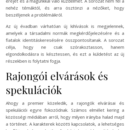
erejét és a magunkkal való küzdelmet. A sorozat nem fél a
nehéz témáktól, és arra ösztönzi a nézőket, hogy
beszéljenek a problémáikról.
Az új évadban várhatóan új kihívások is megjelennek,
amelyek a társadalmi normák megkérdőjelezésére és a
fiatalok identitáskeresésére összpontosítanak. A sorozat
célja, hogy ne csak szórakoztasson, hanem
elgondolkodásra is késztessen, és ezt a küldetést az új
részekben is folytatni fogja.
Rajongói elvárások és
spekulációk
Ahogy a premier közeledik, a rajongók elvárásai és
spekulációi egyre fokozódnak. Számos elmélet kering a
közösségi médiában arról, hogy milyen irányba halad majd
a történet. A karakterek közötti kapcsolatok, a lehetséges