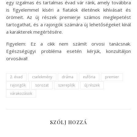
egy izgalmas és tartalmas évad vár ránk, amely továbbra
is figyelemmel kíséri a fiatalok életének kihívásait és
örömeit. Az új részek premierje számos meglepetést
tartogathat, és a rajongók számára új lehetőségeket kínál
a karakterek megértésére.
Figyelem: Ez a cikk nem számít orvosi tanácsnak.
Egészségügyi probléma esetén kérjük, konzultáljon
orvosával!
2. évad
cselekmény
dráma
eufória
premier
rajongók
sorozat
szereplők
új részek
várakozások
SZÓLJ HOZZÁ