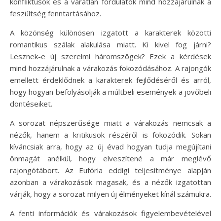
konfliktusok és a váratlan fordulatok mind hozzájárulnak a
feszültség fenntartásához.
A közönség különösen izgatott a karakterek közötti
romantikus szálak alakulása miatt. Ki kivel fog járni?
Lesznek-e új szerelmi háromszögek? Ezek a kérdések
mind hozzájárulnak a várakozás fokozódásához. A rajongók
emellett érdeklődnek a karakterek fejlődéséről és arról,
hogy hogyan befolyásolják a múltbeli események a jövőbeli
döntéseiket.
A sorozat népszerűsége miatt a várakozás nemcsak a
nézők, hanem a kritikusok részéről is fokozódik. Sokan
kíváncsiak arra, hogy az új évad hogyan tudja megújítani
önmagát anélkül, hogy elveszítené a már meglévő
rajongótábort. Az Eufória eddigi teljesítménye alapján
azonban a várakozások magasak, és a nézők izgatottan
várják, hogy a sorozat milyen új élményeket kínál számukra.
A fenti információk és várakozások figyelembevételével