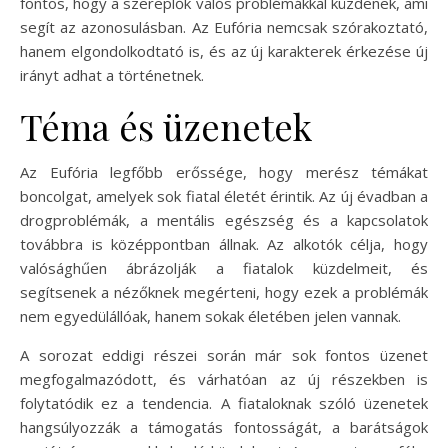
fontos, hogy a szereplők valós problémákkal küzdenek, ami
segít az azonosulásban. Az Eufória nemcsak szórakoztató,
hanem elgondolkodtató is, és az új karakterek érkezése új
irányt adhat a történetnek.
Téma és üzenetek
Az Eufória legfőbb erőssége, hogy merész témákat
boncolgat, amelyek sok fiatal életét érintik. Az új évadban a
drogproblémák, a mentális egészség és a kapcsolatok
továbbra is középpontban állnak. Az alkotók célja, hogy
valósághűen ábrázolják a fiatalok küzdelmeit, és
segítsenek a nézőknek megérteni, hogy ezek a problémák
nem egyedülállóak, hanem sokak életében jelen vannak.
A sorozat eddigi részei során már sok fontos üzenet
megfogalmazódott, és várhatóan az új részekben is
folytatódik ez a tendencia. A fiataloknak szóló üzenetek
hangsúlyozzák a támogatás fontosságát, a barátságok