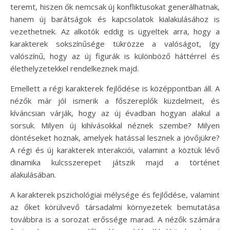
teremt, hiszen ők nemcsak új konfliktusokat generálhatnak,
hanem új barátságok és kapcsolatok kialakulásához is
vezethetnek. Az alkotók eddig is ügyeltek arra, hogy a
karakterek sokszínűsége tükrözze a valóságot, így
valószínű, hogy az új figurák is különböző háttérrel és
élethelyzetekkel rendelkeznek majd.
Emellett a régi karakterek fejlődése is középpontban áll. A
nézők már jól ismerik a főszereplők küzdelmeit, és
kíváncsian várják, hogy az új évadban hogyan alakul a
sorsuk. Milyen új kihívásokkal néznek szembe? Milyen
döntéseket hoznak, amelyek hatással lesznek a jövőjükre?
A régi és új karakterek interakciói, valamint a köztük lévő
dinamika kulcsszerepet játszik majd a történet
alakulásában.
A karakterek pszichológiai mélysége és fejlődése, valamint
az őket körülvevő társadalmi környezetek bemutatása
továbbra is a sorozat erőssége marad. A nézők számára