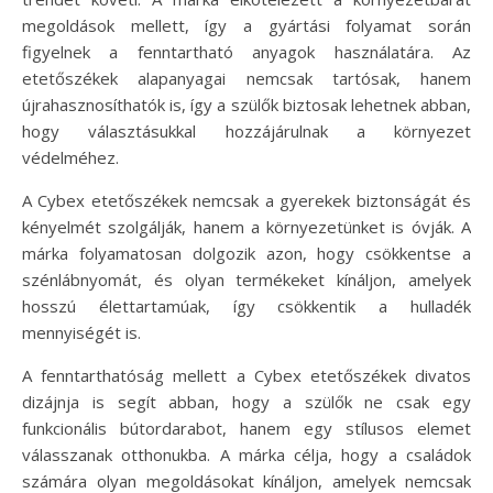
megoldások mellett, így a gyártási folyamat során
figyelnek a fenntartható anyagok használatára. Az
etetőszékek alapanyagai nemcsak tartósak, hanem
újrahasznosíthatók is, így a szülők biztosak lehetnek abban,
hogy választásukkal hozzájárulnak a környezet
védelméhez.
A Cybex etetőszékek nemcsak a gyerekek biztonságát és
kényelmét szolgálják, hanem a környezetünket is óvják. A
márka folyamatosan dolgozik azon, hogy csökkentse a
szénlábnyomát, és olyan termékeket kínáljon, amelyek
hosszú élettartamúak, így csökkentik a hulladék
mennyiségét is.
A fenntarthatóság mellett a Cybex etetőszékek divatos
dizájnja is segít abban, hogy a szülők ne csak egy
funkcionális bútordarabot, hanem egy stílusos elemet
válasszanak otthonukba. A márka célja, hogy a családok
számára olyan megoldásokat kínáljon, amelyek nemcsak