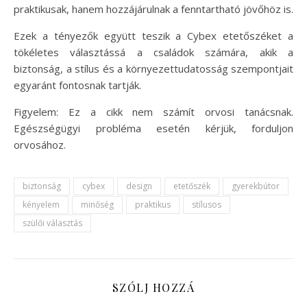
praktikusak, hanem hozzájárulnak a fenntartható jövőhöz is.
Ezek a tényezők együtt teszik a Cybex etetőszéket a
tökéletes választássá a családok számára, akik a
biztonság, a stílus és a környezettudatosság szempontjait
egyaránt fontosnak tartják.
Figyelem: Ez a cikk nem számít orvosi tanácsnak.
Egészségügyi probléma esetén kérjük, forduljon
orvosához.
biztonság
cybex
design
etetőszék
gyerekbútor
kényelem
minőség
praktikus
stílusos
szülői választás
SZÓLJ HOZZÁ