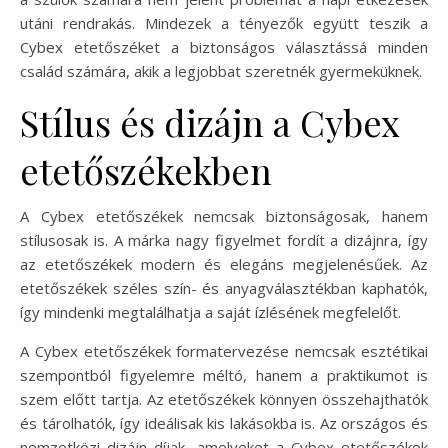
utáni rendrakás. Mindezek a tényezők együtt teszik a
Cybex etetőszéket a biztonságos választássá minden
család számára, akik a legjobbat szeretnék gyermeküknek.
Stílus és dizájn a Cybex
etetőszékekben
A Cybex etetőszékek nemcsak biztonságosak, hanem
stílusosak is. A márka nagy figyelmet fordít a dizájnra, így
az etetőszékek modern és elegáns megjelenésűek. Az
etetőszékek széles szín- és anyagválasztékban kaphatók,
így mindenki megtalálhatja a saját ízlésének megfelelőt.
A Cybex etetőszékek formatervezése nemcsak esztétikai
szempontból figyelemre méltó, hanem a praktikumot is
szem előtt tartja. Az etetőszékek könnyen összehajthatók
és tárolhatók, így ideálisak kis lakásokba is. Az országos és
nemzetközi dizájn díjak, amelyeket a Cybex etetőszékek