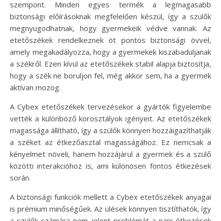
szempont. Minden egyes termék a legmagasabb
biztonsági előírásoknak megfelelően készül, így a szülők
megnyugodhatnak, hogy gyermekeik védve vannak. Az
etetőszékek rendelkeznek öt pontos biztonsági övvel,
amely megakadályozza, hogy a gyermekek kiszabaduljanak
a székről. Ezen kívül az etetőszékek stabil alapja biztosítja,
hogy a szék ne boruljon fel, még akkor sem, ha a gyermek
aktívan mozog.
A Cybex etetőszékek tervezésekor a gyártók figyelembe
vették a különböző korosztályok igényeit. Az etetőszékek
magassága állítható, így a szülők könnyen hozzáigazíthatják
a széket az étkezőasztal magasságához. Ez nemcsak a
kényelmet növeli, hanem hozzájárul a gyermek és a szülő
közötti interakcióhoz is, ami különösen fontos étkezések
során.
A biztonsági funkciók mellett a Cybex etetőszékek anyagai
is prémium minőségűek. Az ülések könnyen tisztíthatók, így
a szülők számára nem jelent problémát a napi étkezések