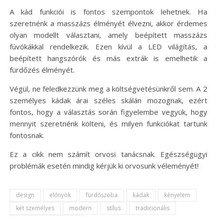
A kád funkciói is fontos szempontok lehetnek. Ha
szeretnénk a masszázs élményét élvezni, akkor érdemes
olyan modellt választani, amely beépített masszázs
fúvókákkal rendelkezik. Ezen kívül a LED világítás, a
beépített hangszórók és más extrák is emelhetik a
fürdőzés élményét.
Végül, ne feledkezzünk meg a költségvetésünkről sem. A 2
személyes kádak árai széles skálán mozognak, ezért
fontos, hogy a választás során figyelembe vegyük, hogy
mennyit szeretnénk költeni, és milyen funkciókat tartunk
fontosnak.
Ez a cikk nem számít orvosi tanácsnak. Egészségügyi
problémák esetén mindig kérjük ki orvosunk véleményét!
design
előnyök
fürdőszoba
kádak
kényelem
két személyes
modern
stílus
tradicionális