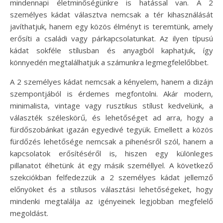
mindennapi életminőségünkre is hatással van. A 2
személyes kádat választva nemcsak a tér kihasználását
javíthatjuk, hanem egy közös élményt is teremtünk, amely
erősíti a családi vagy párkapcsolatunkat. Az ilyen típusú
kádat sokféle stílusban és anyagból kaphatjuk, így
könnyedén megtalálhatjuk a számunkra legmegfelelőbbet.
A 2 személyes kádat nemcsak a kényelem, hanem a dizájn
szempontjából is érdemes megfontolni. Akár modern,
minimalista, vintage vagy rusztikus stílust kedvelünk, a
választék széleskörű, és lehetőséget ad arra, hogy a
fürdőszobánkat igazán egyedivé tegyük. Emellett a közös
fürdőzés lehetősége nemcsak a pihenésről szól, hanem a
kapcsolatok erősítéséről is, hiszen egy különleges
pillanatot élhetünk át egy másik személlyel. A következő
szekciókban felfedezzük a 2 személyes kádat jellemző
előnyöket és a stílusos választási lehetőségeket, hogy
mindenki megtalálja az igényeinek legjobban megfelelő
megoldást.