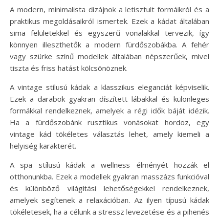
A modern, minimalista dizájnok a letisztult formáikról és a
praktikus megoldásaikról ismertek. Ezek a kádat általában
sima felületekkel és egyszerű vonalakkal tervezik, így
könnyen illeszthetők a modern fürdőszobákba. A fehér
vagy szürke színű modellek általában népszerűek, mivel
tiszta és friss hatást kölcsönöznek.
A vintage stílusú kádak a klasszikus eleganciát képviselik.
Ezek a darabok gyakran díszített lábakkal és különleges
formákkal rendelkeznek, amelyek a régi idők báját idézik.
Ha a fürdőszobánk rusztikus vonásokat hordoz, egy
vintage kád tökéletes választás lehet, amely kiemeli a
helyiség karakterét.
A spa stílusú kádak a wellness élményét hozzák el
otthonunkba. Ezek a modellek gyakran masszázs funkcióval
és különböző világítási lehetőségekkel rendelkeznek,
amelyek segítenek a relaxációban. Az ilyen típusú kádak
tökéletesek, ha a célunk a stressz levezetése és a pihenés