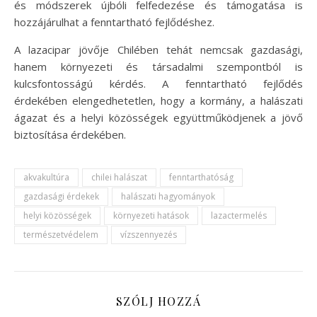
és módszerek újbóli felfedezése és támogatása is
hozzájárulhat a fenntartható fejlődéshez.
A lazacipar jövője Chilében tehát nemcsak gazdasági,
hanem környezeti és társadalmi szempontból is
kulcsfontosságú kérdés. A fenntartható fejlődés
érdekében elengedhetetlen, hogy a kormány, a halászati
ágazat és a helyi közösségek együttműködjenek a jövő
biztosítása érdekében.
akvakultúra
chilei halászat
fenntarthatóság
gazdasági érdekek
halászati hagyományok
helyi közösségek
környezeti hatások
lazactermelés
természetvédelem
vízszennyezés
SZÓLJ HOZZÁ