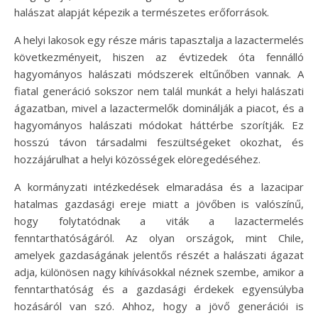
halászat alapját képezik a természetes erőforrások.
A helyi lakosok egy része máris tapasztalja a lazactermelés
következményeit, hiszen az évtizedek óta fennálló
hagyományos halászati módszerek eltűnőben vannak. A
fiatal generáció sokszor nem talál munkát a helyi halászati
ágazatban, mivel a lazactermelők dominálják a piacot, és a
hagyományos halászati módokat háttérbe szorítják. Ez
hosszú távon társadalmi feszültségeket okozhat, és
hozzájárulhat a helyi közösségek elöregedéséhez.
A kormányzati intézkedések elmaradása és a lazacipar
hatalmas gazdasági ereje miatt a jövőben is valószínű,
hogy folytatódnak a viták a lazactermelés
fenntarthatóságáról. Az olyan országok, mint Chile,
amelyek gazdaságának jelentős részét a halászati ágazat
adja, különösen nagy kihívásokkal néznek szembe, amikor a
fenntarthatóság és a gazdasági érdekek egyensúlyba
hozásáról van szó. Ahhoz, hogy a jövő generációi is