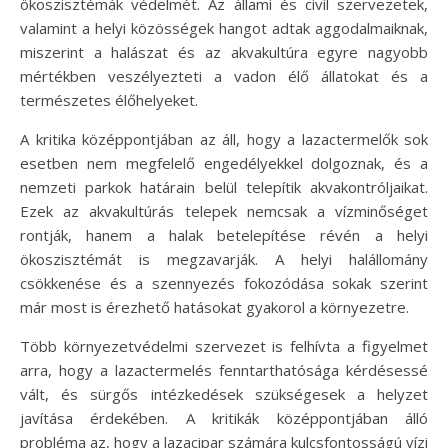
ökoszisztémák védelmét. Az állami és civil szervezetek,
valamint a helyi közösségek hangot adtak aggodalmaiknak,
miszerint a halászat és az akvakultúra egyre nagyobb
mértékben veszélyezteti a vadon élő állatokat és a
természetes élőhelyeket.
A kritika középpontjában az áll, hogy a lazactermelők sok
esetben nem megfelelő engedélyekkel dolgoznak, és a
nemzeti parkok határain belül telepítik akvakontróljaikat.
Ezek az akvakultúrás telepek nemcsak a vízminőséget
rontják, hanem a halak betelepítése révén a helyi
ökoszisztémát is megzavarják. A helyi halállomány
csökkenése és a szennyezés fokozódása sokak szerint
már most is érezhető hatásokat gyakorol a környezetre.
Több környezetvédelmi szervezet is felhívta a figyelmet
arra, hogy a lazactermelés fenntarthatósága kérdésessé
vált, és sürgős intézkedések szükségesek a helyzet
javítása érdekében. A kritikák középpontjában álló
probléma az, hogy a lazacipar számára kulcsfontosságú vízi