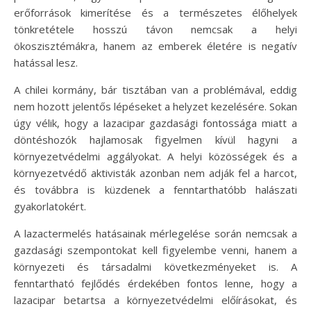
erőforrások kimerítése és a természetes élőhelyek
tönkretétele hosszú távon nemcsak a helyi
ökoszisztémákra, hanem az emberek életére is negatív
hatással lesz.
A chilei kormány, bár tisztában van a problémával, eddig
nem hozott jelentős lépéseket a helyzet kezelésére. Sokan
úgy vélik, hogy a lazacipar gazdasági fontossága miatt a
döntéshozók hajlamosak figyelmen kívül hagyni a
környezetvédelmi aggályokat. A helyi közösségek és a
környezetvédő aktivisták azonban nem adják fel a harcot,
és továbbra is küzdenek a fenntarthatóbb halászati
gyakorlatokért.
A lazactermelés hatásainak mérlegelése során nemcsak a
gazdasági szempontokat kell figyelembe venni, hanem a
környezeti és társadalmi következményeket is. A
fenntartható fejlődés érdekében fontos lenne, hogy a
lazacipar betartsa a környezetvédelmi előírásokat, és