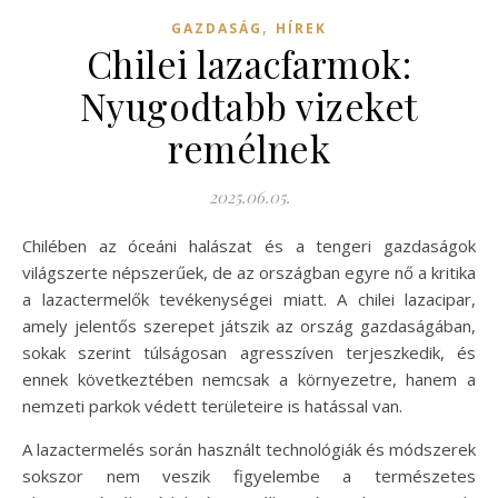
,
GAZDASÁG
HÍREK
Chilei lazacfarmok:
Nyugodtabb vizeket
remélnek
2025.06.05.
Chilében az óceáni halászat és a tengeri gazdaságok
világszerte népszerűek, de az országban egyre nő a kritika
a lazactermelők tevékenységei miatt. A chilei lazacipar,
amely jelentős szerepet játszik az ország gazdaságában,
sokak szerint túlságosan agresszíven terjeszkedik, és
ennek következtében nemcsak a környezetre, hanem a
nemzeti parkok védett területeire is hatással van.
A lazactermelés során használt technológiák és módszerek
sokszor nem veszik figyelembe a természetes