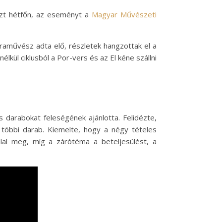
zt hétfőn, az eseményt a
Magyar Művészeti
aművész adta elő, részletek hangzottak el a
lkül ciklusból a Por-vers és az El kéne szállni
us darabokat feleségének ajánlotta. Felidézte,
 többi darab. Kiemelte, hogy a négy tételes
lal meg, míg a zárótéma a beteljesülést, a