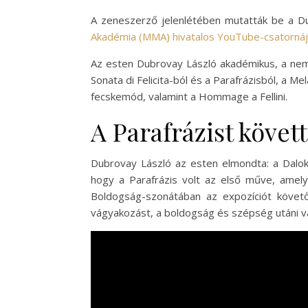
A zeneszerző jelenlétében mutatták be a 
Akadémia (MMA) hivatalos YouTube-csatornáj
Az esten Dubrovay László akadémikus, a nem
Sonata di Felicita-ból és a Parafrázisból, a M
fecskemód, valamint a Hommage a Fellini.
A Parafrázist követ
Dubrovay László az esten elmondta: a Dalo
hogy a Parafrázis volt az első műve, amely
Boldogság-szonátában az expozíciót követő
vágyakozást, a boldogság és szépség utáni vág