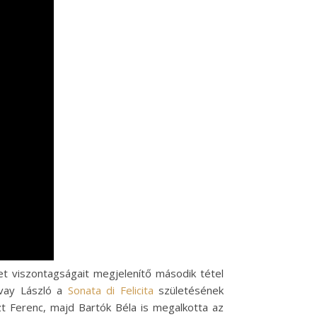
let viszontagságait megjelenítő második tétel
ovay László a
Sonata di Felicita
születésének
zt Ferenc, majd Bartók Béla is megalkotta az