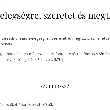
.
legségre, szeretet és megti
y a társadalomnak melegségre, szeretetre, megtisztulási lehet
ponálni.
ág emberként és művészként is fontos, ezért is fontos számá
űsorvezetője Juhász Előd volt. (MTI)
SZÓLJ HOZZÁ
ző mezőket
*
karakterrel jelöltük