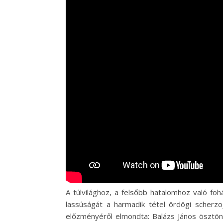
A túlvilághoz, a felsőbb hatalomhoz való foh
lassúságát a harmadik tétel ördögi scherz
előzményéről elmondta: Balázs János ösztönö