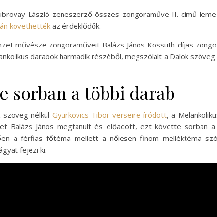
Dubrovay László zeneszerző összes zongoraműve II. című leme
án követhették
az érdeklődők.
zet művésze zongoraműveit Balázs János Kossuth-díjas zongor
elankolikus darabok harmadik részéből, megszólalt a Dalok szöveg né
te sorban a többi darab
k szöveg nélkül
Gyurkovics Tibor verseire íródott
, a Melankolik
et Balázs János megtanult és előadott, ezt követte sorban a
en a férfias főtéma mellett a nőiesen finom melléktéma szó
yat fejezi ki.