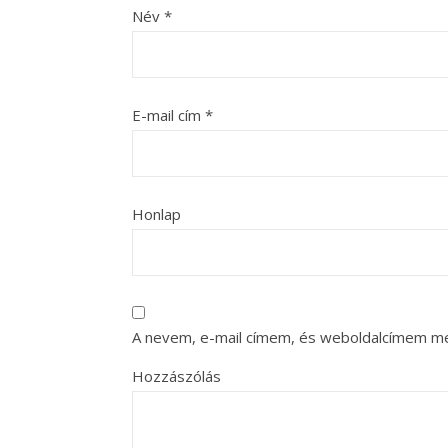
Név
*
E-mail cím
*
Honlap
A nevem, e-mail címem, és weboldalcímem m
Hozzászólás