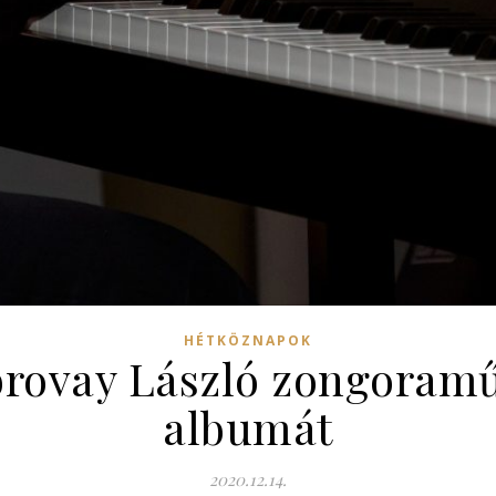
HÉTKÖZNAPOK
rovay László zongoram
albumát
2020.12.14.