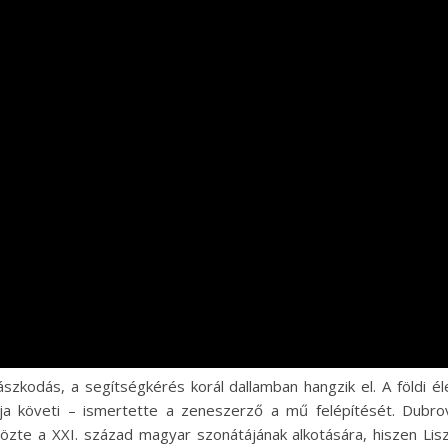
ászkodás, a segítségkérés korál dallamban hangzik el. A földi é
oja követi – ismertette a zeneszerző a mű felépítését. Dubr
zte a XXI. század magyar szonátájának alkotására, hiszen Lis