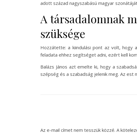
adott század nagyszabású magyar szonátáját
A társadalomnak me
szüksége
Hozzátette: a kiindulási pont az volt, hog
feladata ehhez segítséget adni, ezért kell kom
Balázs János azt emelte ki, hogy a szabads
szépség és a szabadság jelenik meg. Az est m
Az e-mail címet nem tesszük közzé.
A kötele