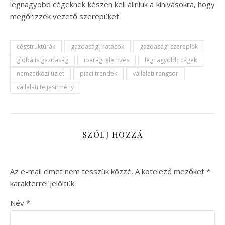
legnagyobb cégeknek készen kell állniuk a kihívásokra, hogy
megőrizzék vezető szerepüket.
cégstruktúrák
gazdasági hatások
gazdasági szereplők
globális gazdaság
iparági elemzés
legnagyobb cégek
nemzetközi üzlet
piaci trendek
vállalati rangsor
vállalati teljesítmény
SZÓLJ HOZZÁ
Az e-mail címet nem tesszük közzé.
A kötelező mezőket
*
karakterrel jelöltük
Név
*