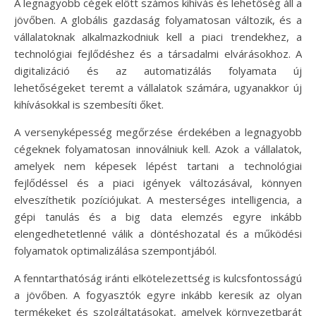
A legnagyobb cégek előtt számos kihívás és lehetőség áll a
jövőben. A globális gazdaság folyamatosan változik, és a
vállalatoknak alkalmazkodniuk kell a piaci trendekhez, a
technológiai fejlődéshez és a társadalmi elvárásokhoz. A
digitalizáció és az automatizálás folyamata új
lehetőségeket teremt a vállalatok számára, ugyanakkor új
kihívásokkal is szembesíti őket.
A versenyképesség megőrzése érdekében a legnagyobb
cégeknek folyamatosan innoválniuk kell. Azok a vállalatok,
amelyek nem képesek lépést tartani a technológiai
fejlődéssel és a piaci igények változásával, könnyen
elveszíthetik pozíciójukat. A mesterséges intelligencia, a
gépi tanulás és a big data elemzés egyre inkább
elengedhetetlenné válik a döntéshozatal és a működési
folyamatok optimalizálása szempontjából.
A fenntarthatóság iránti elkötelezettség is kulcsfontosságú
a jövőben. A fogyasztók egyre inkább keresik az olyan
termékeket és szolgáltatásokat, amelyek környezetbarát