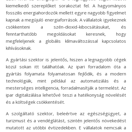
kiemelkedő szereplőket sorakoztat fel. A hagyományos
fosszilis energiahordozók mellett egyre nagyobb figyelmet
kapnak a megújuló energiaforrások. A vállalatok igyekeznek
csökkenteni a szén-dioxid-kibocsátásukat, és
fenntarthatóbb megoldásokat keresnek, hogy
megfeleljenek a globális klímaváltozással kapcsolatos
kihívásoknak.
A gyártási szektor is jelentős, hiszen a legnagyobb cégek
közül sokan itt találhatóak. Az ipari forradalom óta a
gyártás folyamata folyamatosan fejlődik, és a modern
technológiák, mint például az automatizálás és a
mesterséges intelligencia, forradalmasítják a termelést. Az
ipar digitalizálása lehetővé teszi a hatékonyság növelését
és a költségek csökkentését.
A szolgáltató szektor, beleértve az egészségügyet, a
turizmust és a vendéglátást, szintén jelentős növekedést
mutatott az utóbbi évtizedekben. E vállalatok nemcsak a