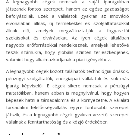
A legnagyobb cégek nemcsak a saját iparágukban
játszanak fontos szerepet, hanem az egész gazdaságot
befolyásolják. Ezek a vállalatok gyakran az innováció
élvonalában állnak, új termékekkel és szolgáltatásokkal
állnak elő, amelyek megváltoztatják a fogyasztói
szokásokat és elvárásokat. Az ilyen cégek általában
nagyobb erőforrásokkal rendelkeznek, amelyek lehetővé
teszik számukra, hogy globális szinten terjeszkedjenek,
valamint hogy alkalmazkodjanak a piaci igényekhez.
A legnagyobb cégek között találhatók technológiai óriások,
pénzügyi szolgáltatók, energiaipari vállalatok és sok más
iparág képviselői. E cégek sikere nemcsak a pénzügyi
mutatóikban, hanem abban is megnyilvánul, hogy hogyan
képesek hatni a társadalomra és a környezetre. A vállalati
társadalmi felelősségvállalás egyre fontosabb szerepet
játszik, és a legnagyobb cégek gyakran vezető szerepet
vállalnak a fenntarthatóság és a közjó érdekében.