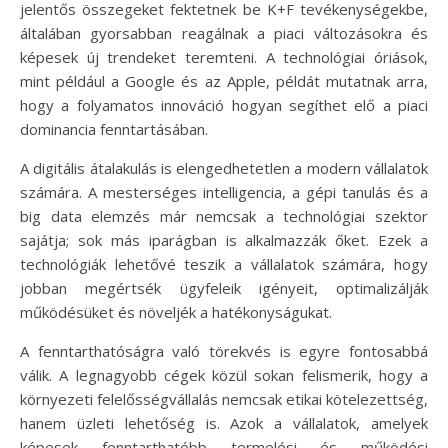
jelentős összegeket fektetnek be K+F tevékenységekbe,
általában gyorsabban reagálnak a piaci változásokra és
képesek új trendeket teremteni. A technológiai óriások,
mint például a Google és az Apple, példát mutatnak arra,
hogy a folyamatos innováció hogyan segíthet elő a piaci
dominancia fenntartásában.
A digitális átalakulás is elengedhetetlen a modern vállalatok
számára. A mesterséges intelligencia, a gépi tanulás és a
big data elemzés már nemcsak a technológiai szektor
sajátja; sok más iparágban is alkalmazzák őket. Ezek a
technológiák lehetővé teszik a vállalatok számára, hogy
jobban megértsék ügyfeleik igényeit, optimalizálják
működésüket és növeljék a hatékonyságukat.
A fenntarthatóságra való törekvés is egyre fontosabbá
válik. A legnagyobb cégek közül sokan felismerik, hogy a
környezeti felelősségvállalás nemcsak etikai kötelezettség,
hanem üzleti lehetőség is. Azok a vállalatok, amelyek
képesek fenntarthatóbb termelési és működési