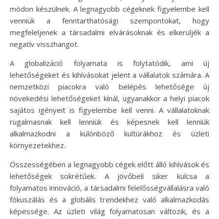
módon készülnek. A legnagyobb cégeknek figyelembe kell
venniük a fenntarthatósági szempontokat, hogy
megfeleljenek a társadalmi elvárásoknak és elkerüljék a
negatív visszhangot.
A globalizáció folyamata is folytatódik, ami új
lehetőségeket és kihívásokat jelent a vállalatok számára. A
nemzetközi piacokra való belépés lehetősége új
növekedési lehetőségeket kínál, ugyanakkor a helyi piacok
sajátos igényeit is figyelembe kell venni. A vállalatoknak
rugalmasnak kell lenniük és képesnek kell lenniük
alkalmazkodni a különböző kultúrákhoz és üzleti
környezetekhez.
Összességében a legnagyobb cégek előtt álló kihívások és
lehetőségek sokrétűek. A jövőbeli siker kulcsa a
folyamatos innováció, a társadalmi felelősségvállalásra való
fókuszálás és a globális trendekhez való alkalmazkodás
képessége. Az üzleti világ folyamatosan változik, és a