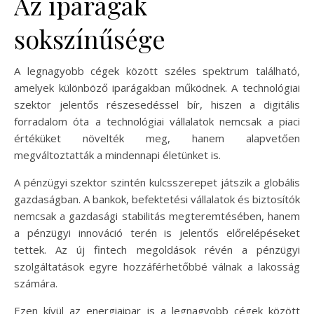
Az iparágak
sokszínűsége
A legnagyobb cégek között széles spektrum található,
amelyek különböző iparágakban működnek. A technológiai
szektor jelentős részesedéssel bír, hiszen a digitális
forradalom óta a technológiai vállalatok nemcsak a piaci
értéküket növelték meg, hanem alapvetően
megváltoztatták a mindennapi életünket is.
A pénzügyi szektor szintén kulcsszerepet játszik a globális
gazdaságban. A bankok, befektetési vállalatok és biztosítók
nemcsak a gazdasági stabilitás megteremtésében, hanem
a pénzügyi innováció terén is jelentős előrelépéseket
tettek. Az új fintech megoldások révén a pénzügyi
szolgáltatások egyre hozzáférhetőbbé válnak a lakosság
számára.
Ezen kívül az energiaipar is a legnagyobb cégek között