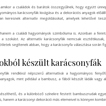
 amikor a családok és barátok összegyűlnek, hogy együtt ünne
agyományos karácsonyfák kivágása és a dekorációs anyagok előállí
an keresnek alternatív megoldásokat, amelyek lehetővé tes
 hanem a családi hagyományok szimbóluma is. Azonban a fenn
 a szokást. Az alternatív karácsonyfák nemcsak esztétikusak
tletek segítenek abban, hogy a karácsonyfa választása során 
kból készült karácsonyfák
nyfák rendkívül népszerű alternatívái a hagyományos feny
aanyagok, mint például a bambusz, a fából készült ládák vagy 
észíthető, és a különböző színekre festett bambuszrudak egyed
ós, hanem a karácsonyi dekoráció más elemeivel is könnyen kombin