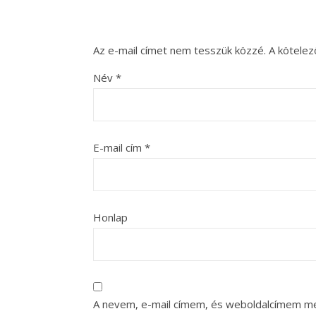
Az e-mail címet nem tesszük közzé.
A kötele
Név
*
E-mail cím
*
Honlap
A nevem, e-mail címem, és weboldalcímem m