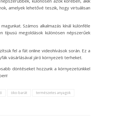
re népszerűbbek, különösen azok körében, akik
mok, amelyek lehetővé teszik, hogy virtuálisan
k magunkat. Számos alkalmazás kínál különféle
lyen típusú megoldások különösen népszerűek
ítsük fel a fát online videohívások során. Ez a
ák vásárlásával járó környezeti terheket.
tosabb döntéseket hozzunk a környezetünkkel
ben!
ió
öko-barát
természetes anyagok