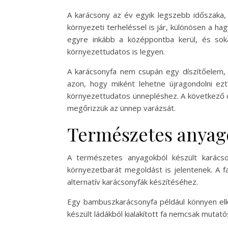
A karácsony az év egyik legszebb időszaka,
környezeti terheléssel is jár, különösen a h
egyre inkább a középpontba kerül, és sok
környezettudatos is legyen.
A karácsonyfa nem csupán egy díszítőelem,
azon, hogy miként lehetne újragondolni ezt
környezettudatos ünnepléshez. A következő ö
megőrizzük az ünnep varázsát.
Természetes anyago
A természetes anyagokból készült karácso
környezetbarát megoldást is jelentenek. A f
alternatív karácsonyfák készítéséhez.
Egy bambuszkarácsonyfa például könnyen elk
készült ládákból kialakított fa nemcsak mutat