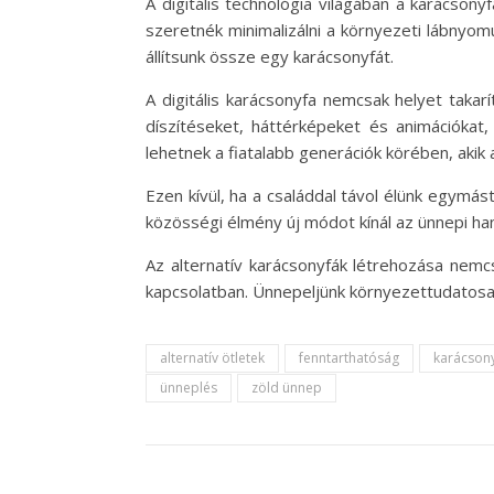
A digitális technológia világában a karácson
szeretnék minimalizálni a környezeti lábnyomu
állítsunk össze egy karácsonyfát.
A digitális karácsonyfa nemcsak helyet takar
díszítéseket, háttérképeket és animációkat
lehetnek a fiatalabb generációk körében, akik a 
Ezen kívül, ha a családdal távol élünk egymást
közösségi élmény új módot kínál az ünnepi ha
Az alternatív karácsonyfák létrehozása nem
kapcsolatban. Ünnepeljünk környezettudatos
alternatív ötletek
fenntarthatóság
karácson
ünneplés
zöld ünnep