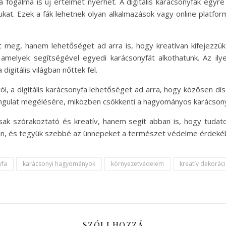
yfa fogalma is új értelmet nyerhet. A digitális karácsonyfák egy
kat. Ezek a fák lehetnek olyan alkalmazások vagy online platfor
ít meg, hanem lehetőséget ad arra is, hogy kreatívan kifejezzü
, amelyek segítségével egyedi karácsonyfát alkothatunk. Az i
digitális világban nőttek fel.
ól, a digitális karácsonyfa lehetőséget ad arra, hogy közösen dísz
ngulat megélésére, miközben csökkenti a hagyományos karácsonyf
csak szórakoztató és kreatív, hanem segít abban is, hogy tuda
an, és tegyük szebbé az ünnepeket a természet védelme érdeké
yfa
karácsonyi hagyományok
környezetvédelem
kreatív dekorác
SZÓLJ HOZZÁ