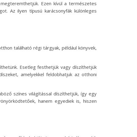
 megteremthetjük. Ezen kívül a természetes
t. Az ilyen típusú karácsonyfák különleges
thon található régi tárgyak, például könyvek,
hetünk. Esetleg festhetjük vagy díszíthetjük
íszeket, amelyekkel feldobhatjuk az otthoni
ző színes világítással díszíthetjük, így egy
yönyörködtetőek, hanem egyediek is, hiszen