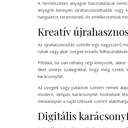
A természetes anyagok használatával nemcs
anyagok könnyen újrahasznosíthatók vagy k
hangulatot teremtenek, és emlékeztetnek mi
Kreatív újrahasznos
Az újrahasznosítás szintén egy nagyszerű mód
ruhák vagy akár üvegek kreatív felhasználásáva
Például, ha van néhány régi könyvünk, akkor
őket ünnepi szalagokkal, hogy még szebb le
karácsonyfát.
Az üvegek vagy palackok szintén remek alapa
modern, lámpás karácsonyfát hozhatunk lét
mindannyian a saját ízlésünk szerint alakíthatju
Digitális karácson