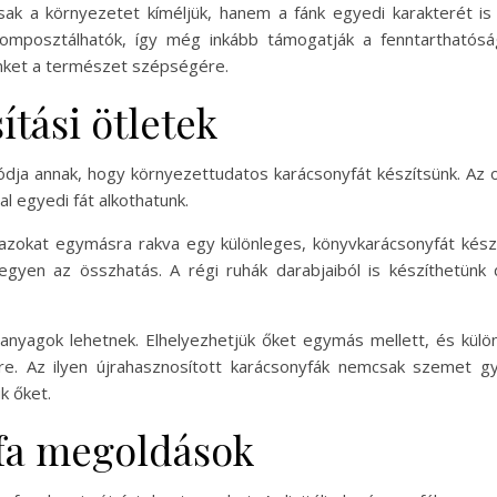
ak a környezetet kíméljük, hanem a fánk egyedi karakterét is
omposztálhatók, így még inkább támogatják a fenntarthatóságo
nket a természet szépségére.
ítási ötletek
ja annak, hogy környezettudatos karácsonyfát készítsünk. Az ot
l egyedi fát alkothatunk.
 azokat egymásra rakva egy különleges, könyvkarácsonyfát készít
gyen az összhatás. A régi ruhák darabjaiból is készíthetünk d
nyagok lehetnek. Elhelyezhetjük őket egymás mellett, és különbö
re. Az ilyen újrahasznosított karácsonyfák nemcsak szemet g
k őket.
yfa megoldások