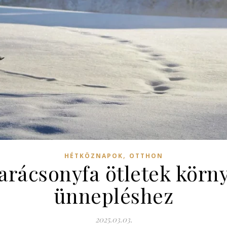
,
HÉTKÖZNAPOK
OTTHON
karácsonyfa ötletek körn
ünnepléshez
2025.03.03.