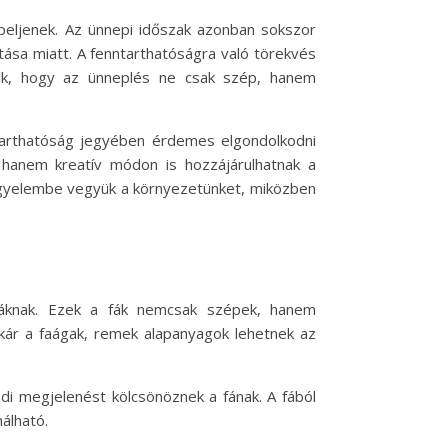
peljenek. Az ünnepi időszak azonban sokszor
tása miatt. A fenntarthatóságra való törekvés
zik, hogy az ünneplés ne csak szép, hanem
tarthatóság jegyében érdemes elgondolkodni
, hanem kreatív módon is hozzájárulhatnak a
figyelembe vegyük a környezetünket, miközben
őfáknak. Ezek a fák nemcsak szépek, hanem
akár a faágak, remek alapanyagok lehetnek az
i megjelenést kölcsönöznek a fának. A fából
álható.