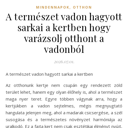
,
MINDENNAPOK
OTTHON
A természet vadon hagyott
sarkai a kertben hogy
varázsolj otthont a
vadonból
2026.07.01.
A természet vadon hagyott sarkai a kertben
Az otthonunk kertje nem csupán egy rendezett zöld
terület lehet, hanem egy olyan élőhely is, ahol a természet
maga nyer teret. Egyre többen vágynak arra, hogy a
kertjükben a vadon sejtelmes, mégis megnyugtató
hangulata jelenjen meg, ahol a madarak csicsergése, a szél
susogása és a természetes növényzet harmóniája az
uralkodó. Ez a fajta kert nem csak esztétikai élményt nyújt,