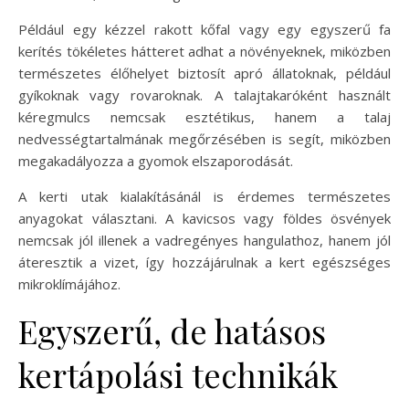
Például egy kézzel rakott kőfal vagy egy egyszerű fa
kerítés tökéletes hátteret adhat a növényeknek, miközben
természetes élőhelyet biztosít apró állatoknak, például
gyíkoknak vagy rovaroknak. A talajtakaróként használt
kéregmulcs nemcsak esztétikus, hanem a talaj
nedvességtartalmának megőrzésében is segít, miközben
megakadályozza a gyomok elszaporodását.
A kerti utak kialakításánál is érdemes természetes
anyagokat választani. A kavicsos vagy földes ösvények
nemcsak jól illenek a vadregényes hangulathoz, hanem jól
áteresztik a vizet, így hozzájárulnak a kert egészséges
mikroklímájához.
Egyszerű, de hatásos
kertápolási technikák