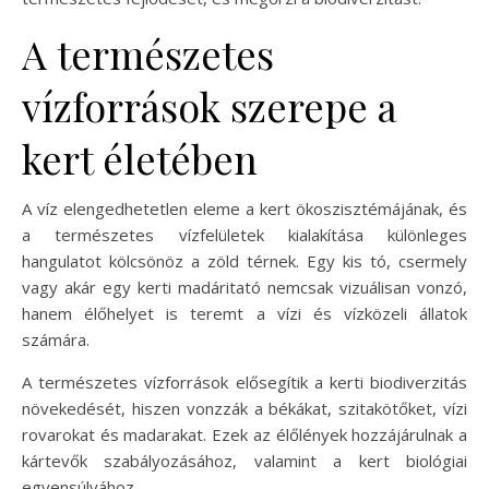
A természetes
vízforrások szerepe a
kert életében
A víz elengedhetetlen eleme a kert ökoszisztémájának, és
a természetes vízfelületek kialakítása különleges
hangulatot kölcsönöz a zöld térnek. Egy kis tó, csermely
vagy akár egy kerti madáritató nemcsak vizuálisan vonzó,
hanem élőhelyet is teremt a vízi és vízközeli állatok
számára.
A természetes vízforrások elősegítik a kerti biodiverzitás
növekedését, hiszen vonzzák a békákat, szitakötőket, vízi
rovarokat és madarakat. Ezek az élőlények hozzájárulnak a
kártevők szabályozásához, valamint a kert biológiai
egyensúlyához.