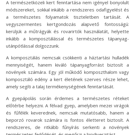
A természetközeli kert fenntartása nem igényel bonyolult
módszereket, sokkal inkább a rendszeres odafigyelést és
a természetes folyamatok tiszteletben tartását. A
vegyszermentes kertgondozás alapvető fontosságú:
kerüljük a műtrágyák és rovarirtók használatát, helyette
inkább a komposztálással és természetes tápanyag-
utánpótlással dolgozzunk.
A komposztálás nemcsak csökkenti a háztartási hulladék
mennyiségét, hanem kiváló tápanyagforrást biztosít a
növények számára. Egy jól működő komposzthalom vagy
komposztáló edény a kert életének szerves része lehet,
amely segíti a talaj termékenységének fenntartását.
A gyepápolás során érdemes a természetes réteket
előtérbe helyezni. A félvad gyep, amelyben mezei virágok
és fűfélék keverednek, nemcsak mutatósabb, hanem a
beporzó rovarok számára is fontos életteret biztosít. A
rendszeres, de ritkább fűnyírás serkenti a növények
természetes fejlődését, és megőrzi a biodiverzitást.