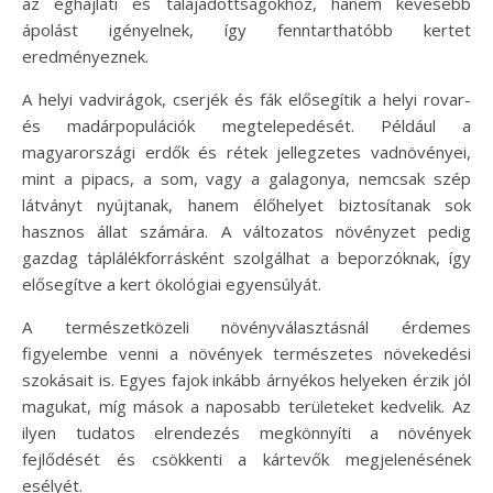
az éghajlati és talajadottságokhoz, hanem kevesebb
ápolást igényelnek, így fenntarthatóbb kertet
eredményeznek.
A helyi vadvirágok, cserjék és fák elősegítik a helyi rovar-
és madárpopulációk megtelepedését. Például a
magyarországi erdők és rétek jellegzetes vadnövényei,
mint a pipacs, a som, vagy a galagonya, nemcsak szép
látványt nyújtanak, hanem élőhelyet biztosítanak sok
hasznos állat számára. A változatos növényzet pedig
gazdag táplálékforrásként szolgálhat a beporzóknak, így
elősegítve a kert ökológiai egyensúlyát.
A természetközeli növényválasztásnál érdemes
figyelembe venni a növények természetes növekedési
szokásait is. Egyes fajok inkább árnyékos helyeken érzik jól
magukat, míg mások a naposabb területeket kedvelik. Az
ilyen tudatos elrendezés megkönnyíti a növények
fejlődését és csökkenti a kártevők megjelenésének
esélyét.