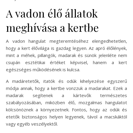
A vadon élő állatok
meghívása a kertbe
A vadon hangulat megteremtéséhez elengedhetetlen,
hogy a kert élővilága is gazdag legyen. Az apró élőlények,
mint a méhek, pillangók, madarak és sünök jelenléte nem
csupán esztétikai értéket képvisel, hanem a kert
egészséges működésének is kulcsa.
A madáretetők, itatók és odúk kihelyezése egyszerű
módja annak, hogy a kertbe vonzzuk a madarakat. Ezek a
madarak segítenek a kártevők természetes
szabályozásában, miközben élő, mozgalmas hangulatot
kölcsönöznek a környezetnek. Fontos, hogy az odúk és
etetők biztonságos helyen legyenek, távol a macskáktól
vagy egyéb veszélyektől.