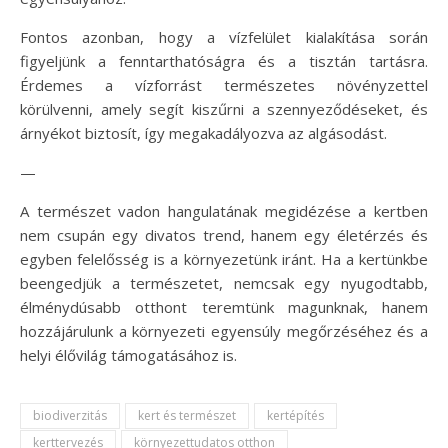
Fontos azonban, hogy a vízfelület kialakítása során
figyeljünk a fenntarthatóságra és a tisztán tartásra.
Érdemes a vízforrást természetes növényzettel
körülvenni, amely segít kiszűrni a szennyeződéseket, és
árnyékot biztosít, így megakadályozva az algásodást.
—
A természet vadon hangulatának megidézése a kertben
nem csupán egy divatos trend, hanem egy életérzés és
egyben felelősség is a környezetünk iránt. Ha a kertünkbe
beengedjük a természetet, nemcsak egy nyugodtabb,
élménydúsabb otthont teremtünk magunknak, hanem
hozzájárulunk a környezeti egyensúly megőrzéséhez és a
helyi élővilág támogatásához is.
biodiverzitás
kert és természet
kertépítés
kerttervezés
környezettudatos otthon