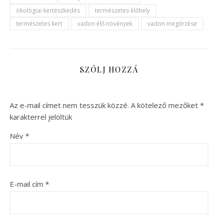
ökológiai kertészkedés
természetes élőhely
természetes kert
vadon élő növények
vadon megőrzése
SZÓLJ HOZZÁ
Az e-mail címet nem tesszük közzé.
A kötelező mezőket
*
karakterrel jelöltük
Név
*
E-mail cím
*