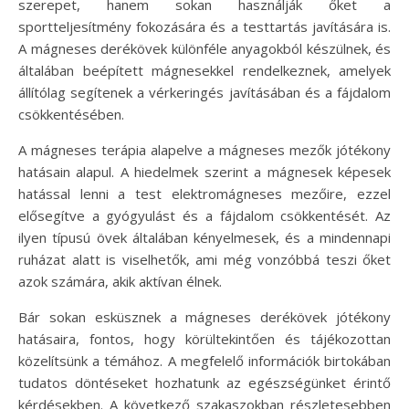
szerepet, hanem sokan használják őket a
sportteljesítmény fokozására és a testtartás javítására is.
A mágneses derékövek különféle anyagokból készülnek, és
általában beépített mágnesekkel rendelkeznek, amelyek
állítólag segítenek a vérkeringés javításában és a fájdalom
csökkentésében.
A mágneses terápia alapelve a mágneses mezők jótékony
hatásain alapul. A hiedelmek szerint a mágnesek képesek
hatással lenni a test elektromágneses mezőire, ezzel
elősegítve a gyógyulást és a fájdalom csökkentését. Az
ilyen típusú övek általában kényelmesek, és a mindennapi
ruházat alatt is viselhetők, ami még vonzóbbá teszi őket
azok számára, akik aktívan élnek.
Bár sokan esküsznek a mágneses derékövek jótékony
hatásaira, fontos, hogy körültekintően és tájékozottan
közelítsünk a témához. A megfelelő információk birtokában
tudatos döntéseket hozhatunk az egészségünket érintő
kérdésekben. A következő szakaszokban részletesebben