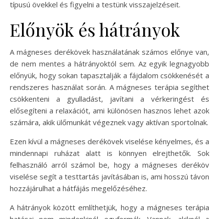
típusú övekkel és figyelni a testünk visszajelzéseit.
Előnyök és hátrányok
A mágneses derékövek használatának számos előnye van,
de nem mentes a hátrányoktól sem. Az egyik legnagyobb
előnyük, hogy sokan tapasztalják a fájdalom csökkenését a
rendszeres használat során. A mágneses terápia segíthet
csökkenteni a gyulladást, javítani a vérkeringést és
elősegíteni a relaxációt, ami különösen hasznos lehet azok
számára, akik ülőmunkát végeznek vagy aktívan sportolnak.
Ezen kívül a mágneses derékövek viselése kényelmes, és a
mindennapi ruházat alatt is könnyen elrejthetők. Sok
felhasználó arról számol be, hogy a mágneses deréköv
viselése segít a testtartás javításában is, ami hosszú távon
hozzájárulhat a hátfájás megelőzéséhez.
A hátrányok között említhetjük, hogy a mágneses terápia