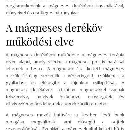
megismerkedünk a mágneses derékövek használatával,
előnyeivel és esetleges hátrányaival.
A mágneses deréköv
működési elve
A mágneses derékövek működése a mágneses terápia
elvén alapul, amely szerint a mágnesek pozitív hatással
lehetnek a testre. A mágnesek által keltett mágneses
mezők állítólag serkentik a vérkeringést, csökkentik a
gyulladást és elősegítik a fájdalom csillapítását. A
mágneses derékövek általában mágnesekkel vannak
felszerelve, amelyek különböző erősségűek és
elhelyezkedésűek lehetnek a derék körüli területen.
A mágneses mezők hatására a testben lévő ionok
mozgása megváltozik, ami elősegíti a sejtek
regenerálódását. Ezenkívül a mágnesek által keltett hő is