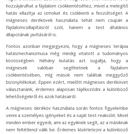
hozzájárulhat a fájdalom csökkentéséhez, mivel a melegítő
hatás ellazítja az izmokat és csökkenti a feszültséget. A
mágneses derékövek használata tehát nem csupán a
fájdalomcsillapításról szól, hanem a test általános
állapotának javításáról is.
Fontos azonban megjegyezni, hogy a mágneses terápia
hatásmechanizmusa még mindig vitatott a tudományos
közösségben. Néhány kutatás azt sugallja, hogy a
mágnesek valóban segíthetnek a fájdalom
csökkentésében, míg mások nem találtak meggyőző
bizonyítékokat. Éppen ezért, mielőtt mágneses derékövet
választanánk, érdemes alaposan tájékozódni a különböző
lehetőségekről és azok hatásairól.
A mágneses deréköv használata során fontos figyelembe
venni a személyes igényeket és a saját test reakcióit. Mivel
minden ember egyedi, ami az egyiknek segít, az a másiknak
nem feltétlenül válik be. Érdemes kísérletezni a különböző