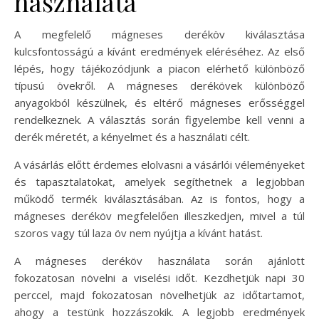
használata
A megfelelő mágneses deréköv kiválasztása
kulcsfontosságú a kívánt eredmények eléréséhez. Az első
lépés, hogy tájékozódjunk a piacon elérhető különböző
típusú övekről. A mágneses derékövek különböző
anyagokból készülnek, és eltérő mágneses erősséggel
rendelkeznek. A választás során figyelembe kell venni a
derék méretét, a kényelmet és a használati célt.
A vásárlás előtt érdemes elolvasni a vásárlói véleményeket
és tapasztalatokat, amelyek segíthetnek a legjobban
működő termék kiválasztásában. Az is fontos, hogy a
mágneses deréköv megfelelően illeszkedjen, mivel a túl
szoros vagy túl laza öv nem nyújtja a kívánt hatást.
A mágneses deréköv használata során ajánlott
fokozatosan növelni a viselési időt. Kezdhetjük napi 30
perccel, majd fokozatosan növelhetjük az időtartamot,
ahogy a testünk hozzászokik. A legjobb eredmények