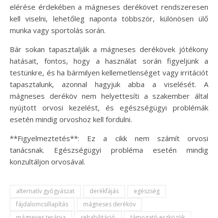
elérése érdekében a mágneses derékövet rendszeresen
kell viselni, lehetőleg naponta többször, különösen ülő
munka vagy sportolás során.
Bár sokan tapasztalják a mágneses derékövek jótékony
hatásait, fontos, hogy a használat során figyeljünk a
testünkre, és ha bármilyen kellemetlenséget vagy irritációt
tapasztalunk, azonnal hagyjuk abba a viselését. A
mágneses deréköv nem helyettesíti a szakember által
nyújtott orvosi kezelést, és egészségügyi problémák
esetén mindig orvoshoz kell fordulni.
**Figyelmeztetés**: Ez a cikk nem számít orvosi
tanácsnak. Egészségügyi probléma esetén mindig
konzultáljon orvosával.
alternatív gyógyászat
derékfájás
egészség
fájdalomcsillapítás
mágneses deréköv
mágneses terápia
rehabilitáció
támogató eszközök