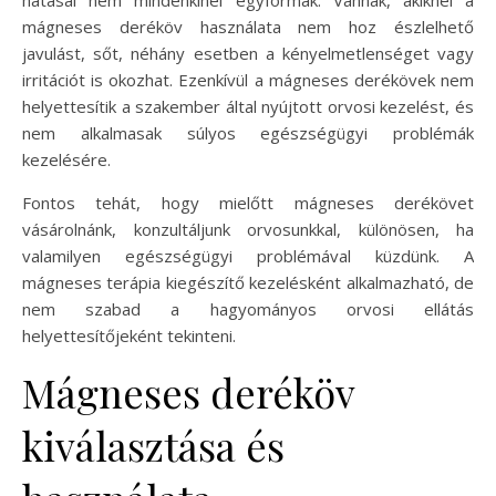
hatásai nem mindenkinél egyformák. Vannak, akiknél a
mágneses deréköv használata nem hoz észlelhető
javulást, sőt, néhány esetben a kényelmetlenséget vagy
irritációt is okozhat. Ezenkívül a mágneses derékövek nem
helyettesítik a szakember által nyújtott orvosi kezelést, és
nem alkalmasak súlyos egészségügyi problémák
kezelésére.
Fontos tehát, hogy mielőtt mágneses derékövet
vásárolnánk, konzultáljunk orvosunkkal, különösen, ha
valamilyen egészségügyi problémával küzdünk. A
mágneses terápia kiegészítő kezelésként alkalmazható, de
nem szabad a hagyományos orvosi ellátás
helyettesítőjeként tekinteni.
Mágneses deréköv
kiválasztása és