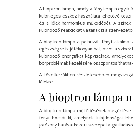
A bioptron lámpa, amely a fényterápia egyik 
különleges eszköz használata lehetővé teszi 
és a lélek harmonikus működését. A színek
különböző reakciókat váltanak ki a szervezetb
A bioptron lámpa a polarizált fényt alkalma
egészségre is jótékonyan hat, mivel a színek 
különböző energiákat képviselnek, amelyeket
bőrproblémák kezelésére összpontosíthatnak, 
A következőkben részletesebben megvizsgálju
lélekre.
A bioptron lámpa 
A bioptron lámpa működésének megértése el
fényt bocsát ki, amelynek tulajdonságai leh
jótékony hatásai között szerepel a gyulladáso