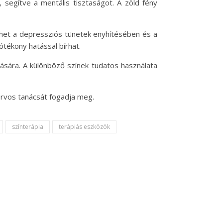
 segítve a mentális tisztaságot. A zöld fény
íthet a depressziós tünetek enyhítésében és a
ótékony hatással bírhat.
tására. A különböző színek tudatos használata
orvos tanácsát fogadja meg.
színterápia
terápiás eszközök