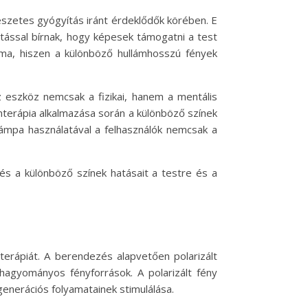
észetes gyógyítás iránt érdeklődők körében. E
atással bírnak, hogy képesek támogatni a test
ma, hiszen a különböző hullámhosszú fények
z eszköz nemcsak a fizikai, hanem a mentális
ínterápia alkalmazása során a különböző színek
lámpa használatával a felhasználók nemcsak a
és a különböző színek hatásait a testre és a
rápiát. A berendezés alapvetően polarizált
 hagyományos fényforrások. A polarizált fény
generációs folyamatainek stimulálása.