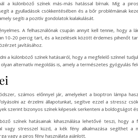
nál a különböző színek más-más hatással bírnak. Míg a piro
segít a gyulladások csökkentésében és a bőr problémáinak keze
mely segíti a pozitív gondolatok kialakulását.
yelmes. A felhasználónak csupán annyit kell tennie, hogy a lámp
an 10-20 percig tart, és a kezelések között érdemes pihenőt tar
özérzet javításához.
dni a különböző színek hatásairól, hogy a megfelelő színnel tudju
lyan alternatív megoldás is, amely a természetes gyógyulás fel
ei
módszer, számos előnnyel jár, amelyeket a bioptron lámpa hasz
olyásolni az érzelmi állapotunkat, segítve ezzel a stressz csök
lyek szerint bizonyos színek képesek serkenteni a boldogságot és
böző színek hatásainak kihasználása lehetővé teszi, hogy a 
sal vagy stresszel küzd, a kék fény alkalmazása segíthet a 
a vagy a piros fény használata ajánlott.