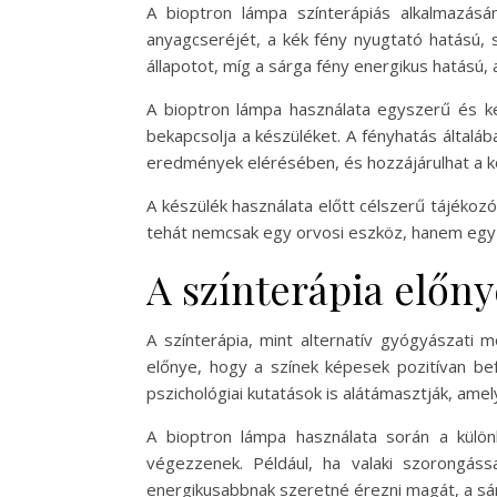
A bioptron lámpa színterápiás alkalmazásá
anyagcseréjét, a kék fény nyugtató hatású, 
állapotot, míg a sárga fény energikus hatású, a
A bioptron lámpa használata egyszerű és kén
bekapcsolja a készüléket. A fényhatás általáb
eredmények elérésében, és hozzájárulhat a k
A készülék használata előtt célszerű tájékozó
tehát nemcsak egy orvosi eszköz, hanem egy o
A színterápia előny
A színterápia, mint alternatív gyógyászati 
előnye, hogy a színek képesek pozitívan bef
pszichológiai kutatások is alátámasztják, ame
A bioptron lámpa használata során a külön
végezzenek. Például, ha valaki szorongás
energikusabbnak szeretné érezni magát, a sárg