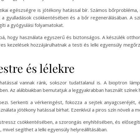
izikai egészségre is jótékony hatással bír. Számos bőrprobléma,
 a gyulladások csökkentésében és a bőr regenerálásában. A színe
gíti a gyógyulási folyamatokat.
bá, hogy használata egyszerű és biztonságos. A készülék otthoni
res kezelések hozzájárulhatnak a testi és lelki egyensúly megő
estre és lélekre
 hatással vannak ránk, sokszor tudattalanul is. A bioptron lá
ben. Az alábbiakban bemutatjuk a leggyakrabban használt színek h
képezi. Serkenti a vérkeringést, fokozza a sejtek anyagcseréjét,
ználata jótékony hatással bírhat. Ezenkívül a piros szín növeli a m
a stressz csökkentésében, a szorongás enyhítésében, és elősegíti
 mivel segíthet a lelki egyensúly helyreállításában.