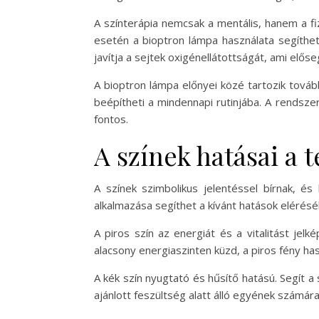
A színterápia nemcsak a mentális, hanem a f
esetén a bioptron lámpa használata segíthet
javítja a sejtek oxigénellátottságát, ami előse
A bioptron lámpa előnyei közé tartozik továb
beépítheti a mindennapi rutinjába. A rendsze
fontos.
A színek hatásai a t
A színek szimbolikus jelentéssel bírnak, és
alkalmazása segíthet a kívánt hatások elérésé
A piros szín az energiát és a vitalitást jel
alacsony energiaszinten küzd, a piros fény has
A kék szín nyugtató és hűsítő hatású. Segít 
ajánlott feszültség alatt álló egyének számára,