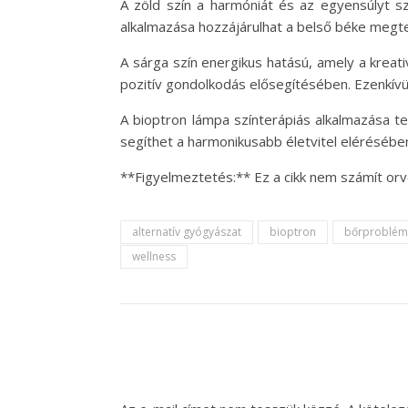
A zöld szín a harmóniát és az egyensúlyt sz
alkalmazása hozzájárulhat a belső béke megt
A sárga szín energikus hatású, amely a kreat
pozitív gondolkodás elősegítésében. Ezenkívül 
A bioptron lámpa színterápiás alkalmazása te
segíthet a harmonikusabb életvitel elérésébe
**Figyelmeztetés:** Ez a cikk nem számít or
alternatív gyógyászat
bioptron
bőrproblém
wellness