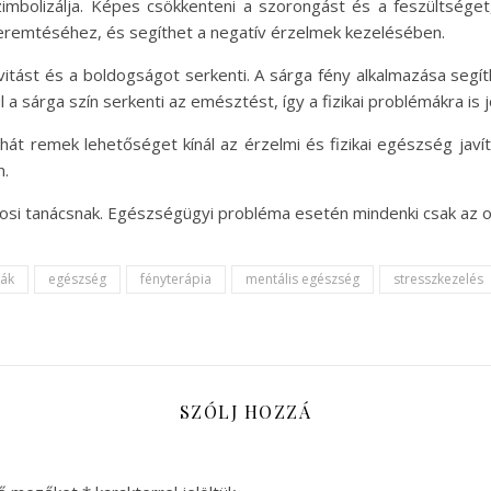
imbolizálja. Képes csökkenteni a szorongást és a feszültséget,
eremtéséhez, és segíthet a negatív érzelmek kezelésében.
ivitást és a boldogságot serkenti. A sárga fény alkalmazása seg
a sárga szín serkenti az emésztést, így a fizikai problémákra is j
hát remek lehetőséget kínál az érzelmi és fizikai egészség javí
n.
vosi tanácsnak. Egészségügyi probléma esetén mindenki csak az 
ák
egészség
fényterápia
mentális egészség
stresszkezelés
SZÓLJ HOZZÁ