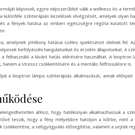
formáját képviseli, egyre népszerűbbé válik a wellness és a term
a különféle színterápiás kezelések elvégzését, amelyek olyan h
 és a fények hatása az emberi egészségre régóta kutatott té
en.
zza, amelynek jótékony hatásai széles spektrumot ölelnek fel. A
képesek befolyásolni hangulatunkat és érzelmi állapotunkat. A sz
 a felhasználó a kívánt hatás elérésére használhat. A bioptron 
hanem a stressz csökkentésére és a mentális felfrissülésre is.
k a bioptron lámpa színterápiás alkalmazását, annak előnyeit 
működése
engedhetetlen ahhoz, hogy hatékonyan alkalmazhassuk a színte
etővé teszik, hogy a fény mélyebbre hatoljon a bőrbe, mint a
k csökkentése, a sebgyógyulás elősegítése, valamint a sejtek re