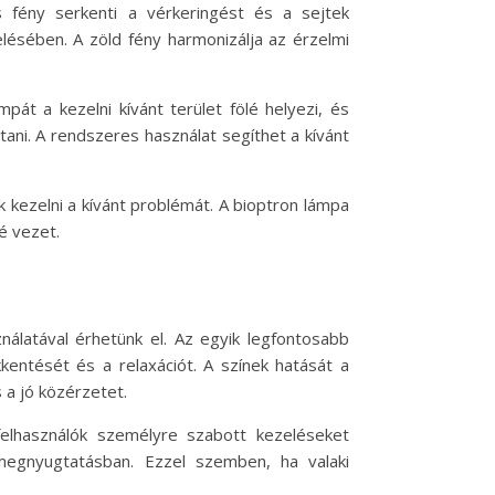
s fény serkenti a vérkeringést és a sejtek
lésében. A zöld fény harmonizálja az érzelmi
át a kezelni kívánt terület fölé helyezi, és
tani. A rendszeres használat segíthet a kívánt
k kezelni a kívánt problémát. A bioptron lámpa
é vezet.
nálatával érhetünk el. Az egyik legfontosabb
kentését és a relaxációt. A színek hatását a
 a jó közérzetet.
felhasználók személyre szabott kezeléseket
megnyugtatásban. Ezzel szemben, ha valaki