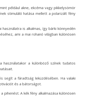
 mint például akne, ekcéma vagy pikkelysömör
k stimuláló hatása mellett a polarizált fény
 használatra is alkalmas, így bárki könnyedén
rzéséhez, ami a mai rohanó világban különösen
mpa használatakor a különböző színek tudatos
atásait.
 és segít a fáradtság leküzdésében. Ha valaki
otivációt és a bátorságot.
 a pihenést. A kék fény alkalmazása különösen