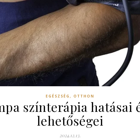
,
EGÉSZSÉG
OTTHON
mpa színterápia hatásai 
lehetőségei
2024.12.13.