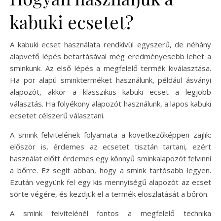
kabuki ecsetet?
A kabuki ecset használata rendkívül egyszerű, de néhány
alapvető lépés betartásával még eredményesebb lehet a
sminkunk. Az első lépés a megfelelő termék kiválasztása.
Ha por alapú sminkterméket használunk, például ásványi
alapozót, akkor a klasszikus kabuki ecset a legjobb
választás. Ha folyékony alapozót használunk, a lapos kabuki
ecsetet célszerű választani.
A smink felvitelének folyamata a következőképpen zajlik:
először is, érdemes az ecsetet tisztán tartani, ezért
használat előtt érdemes egy könnyű sminkalapozót felvinni
a bőrre. Ez segít abban, hogy a smink tartósabb legyen.
Ezután vegyünk fel egy kis mennyiségű alapozót az ecset
sörte végére, és kezdjük el a termék eloszlatását a bőrön.
A smink felvitelénél fontos a megfelelő technika