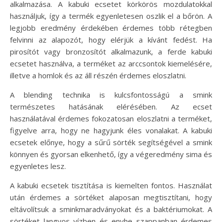
alkalmazása. A kabuki ecsetet körkörös mozdulatokkal
használjuk, így a termék egyenletesen oszlik el a bőrön. A
legjobb eredmény érdekében érdemes több rétegben
felvinni az alapozót, hogy elérjük a kívánt fedést. Ha
pirosítót vagy bronzosítót alkalmazunk, a ferde kabuki
ecsetet használva, a terméket az arccsontok kiemelésére,
illetve a homlok és az áll részén érdemes eloszlatni.
A blending technika is kulcsfontosságú a smink
természetes hatásának elérésében. Az ecset
használatával érdemes fokozatosan eloszlatni a terméket,
figyelve arra, hogy ne hagyjunk éles vonalakat. A kabuki
ecsetek előnye, hogy a sűrű sörték segítségével a smink
könnyen és gyorsan elkenhető, így a végeredmény sima és
egyenletes lesz.
A kabuki ecsetek tisztítása is kiemelten fontos. Használat
után érdemes a sörtéket alaposan megtisztítani, hogy
eltávolítsuk a sminkmaradványokat és a baktériumokat. A
sörtéket langyos vízben és enyhe szappanban érdemes