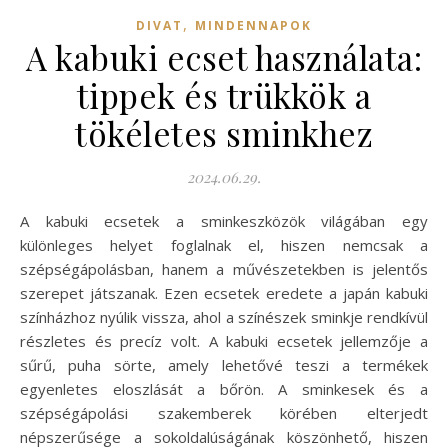
,
DIVAT
MINDENNAPOK
A kabuki ecset használata:
tippek és trükkök a
tökéletes sminkhez
2024.06.29.
A kabuki ecsetek a sminkeszközök világában egy
különleges helyet foglalnak el, hiszen nemcsak a
szépségápolásban, hanem a művészetekben is jelentős
szerepet játszanak. Ezen ecsetek eredete a japán kabuki
színházhoz nyúlik vissza, ahol a színészek sminkje rendkívül
részletes és precíz volt. A kabuki ecsetek jellemzője a
sűrű, puha sörte, amely lehetővé teszi a termékek
egyenletes eloszlását a bőrön. A sminkesek és a
szépségápolási szakemberek körében elterjedt
népszerűsége a sokoldalúságának köszönhető, hiszen