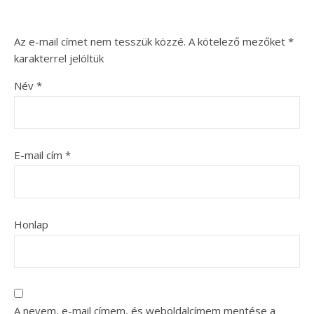
Az e-mail címet nem tesszük közzé.
A kötelező mezőket
*
karakterrel jelöltük
Név
*
E-mail cím
*
Honlap
A nevem, e-mail címem, és weboldalcímem mentése a