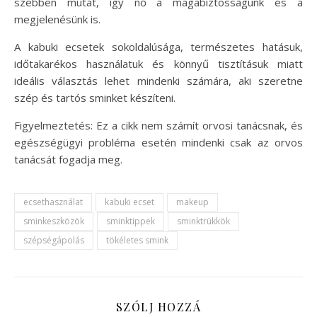
szebben mutat, így nő a magabiztosságunk és a
megjelenésünk is.
A kabuki ecsetek sokoldalúsága, természetes hatásuk,
időtakarékos használatuk és könnyű tisztításuk miatt
ideális választás lehet mindenki számára, aki szeretne
szép és tartós sminket készíteni.
Figyelmeztetés: Ez a cikk nem számít orvosi tanácsnak, és
egészségügyi probléma esetén mindenki csak az orvos
tanácsát fogadja meg.
ecsethasználat
kabuki ecset
makeup
sminkeszközök
sminktippek
sminktrükkök
szépségápolás
tökéletes smink
SZÓLJ HOZZÁ