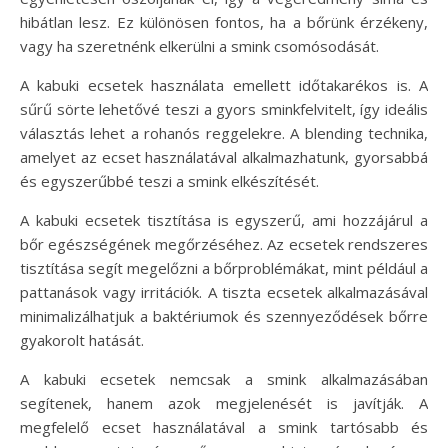
hibátlan lesz. Ez különösen fontos, ha a bőrünk érzékeny,
vagy ha szeretnénk elkerülni a smink csomósodását.
A kabuki ecsetek használata emellett időtakarékos is. A
sűrű sörte lehetővé teszi a gyors sminkfelvitelt, így ideális
választás lehet a rohanós reggelekre. A blending technika,
amelyet az ecset használatával alkalmazhatunk, gyorsabbá
és egyszerűbbé teszi a smink elkészítését.
A kabuki ecsetek tisztítása is egyszerű, ami hozzájárul a
bőr egészségének megőrzéséhez. Az ecsetek rendszeres
tisztítása segít megelőzni a bőrproblémákat, mint például a
pattanások vagy irritációk. A tiszta ecsetek alkalmazásával
minimalizálhatjuk a baktériumok és szennyeződések bőrre
gyakorolt hatását.
A kabuki ecsetek nemcsak a smink alkalmazásában
segítenek, hanem azok megjelenését is javítják. A
megfelelő ecset használatával a smink tartósabb és