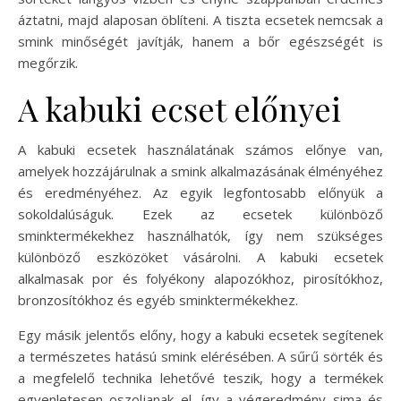
áztatni, majd alaposan öblíteni. A tiszta ecsetek nemcsak a
smink minőségét javítják, hanem a bőr egészségét is
megőrzik.
A kabuki ecset előnyei
A kabuki ecsetek használatának számos előnye van,
amelyek hozzájárulnak a smink alkalmazásának élményéhez
és eredményéhez. Az egyik legfontosabb előnyük a
sokoldalúságuk. Ezek az ecsetek különböző
sminktermékekhez használhatók, így nem szükséges
különböző eszközöket vásárolni. A kabuki ecsetek
alkalmasak por és folyékony alapozókhoz, pirosítókhoz,
bronzosítókhoz és egyéb sminktermékekhez.
Egy másik jelentős előny, hogy a kabuki ecsetek segítenek
a természetes hatású smink elérésében. A sűrű sörték és
a megfelelő technika lehetővé teszik, hogy a termékek
egyenletesen oszoljanak el, így a végeredmény sima és