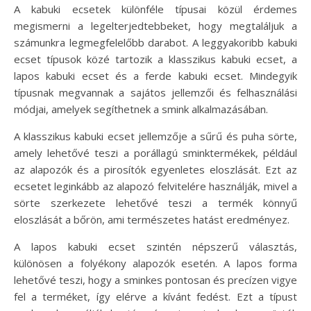
A kabuki ecsetek különféle típusai közül érdemes
megismerni a legelterjedtebbeket, hogy megtaláljuk a
számunkra legmegfelelőbb darabot. A leggyakoribb kabuki
ecset típusok közé tartozik a klasszikus kabuki ecset, a
lapos kabuki ecset és a ferde kabuki ecset. Mindegyik
típusnak megvannak a sajátos jellemzői és felhasználási
módjai, amelyek segíthetnek a smink alkalmazásában.
A klasszikus kabuki ecset jellemzője a sűrű és puha sörte,
amely lehetővé teszi a porállagú sminktermékek, például
az alapozók és a pirosítók egyenletes eloszlását. Ezt az
ecsetet leginkább az alapozó felvitelére használják, mivel a
sörte szerkezete lehetővé teszi a termék könnyű
eloszlását a bőrön, ami természetes hatást eredményez.
A lapos kabuki ecset szintén népszerű választás,
különösen a folyékony alapozók esetén. A lapos forma
lehetővé teszi, hogy a sminkes pontosan és precízen vigye
fel a terméket, így elérve a kívánt fedést. Ezt a típust