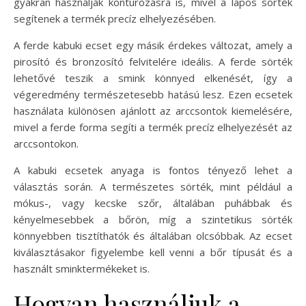
gyakran használják kontúrozásra is, mivel a lapos sörték
segítenek a termék precíz elhelyezésében.
A ferde kabuki ecset egy másik érdekes változat, amely a
pirosító és bronzosító felvitelére ideális. A ferde sörték
lehetővé teszik a smink könnyed elkenését, így a
végeredmény természetesebb hatású lesz. Ezen ecsetek
használata különösen ajánlott az arccsontok kiemelésére,
mivel a ferde forma segíti a termék precíz elhelyezését az
arccsontokon.
A kabuki ecsetek anyaga is fontos tényező lehet a
választás során. A természetes sörték, mint például a
mókus-, vagy kecske szőr, általában puhábbak és
kényelmesebbek a bőrön, míg a szintetikus sörték
könnyebben tisztíthatók és általában olcsóbbak. Az ecset
kiválasztásakor figyelembe kell venni a bőr típusát és a
használt sminktermékeket is.
Hogyan használjuk a