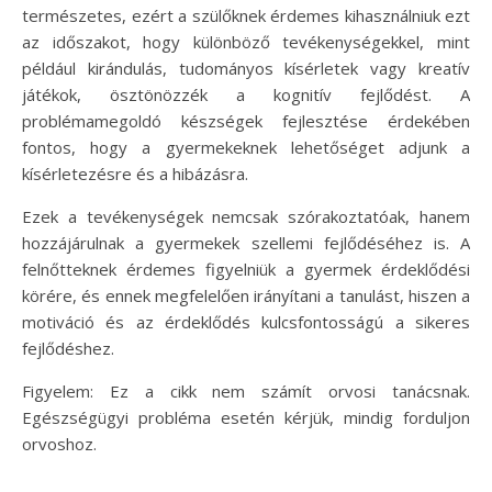
természetes, ezért a szülőknek érdemes kihasználniuk ezt
az időszakot, hogy különböző tevékenységekkel, mint
például kirándulás, tudományos kísérletek vagy kreatív
játékok, ösztönözzék a kognitív fejlődést. A
problémamegoldó készségek fejlesztése érdekében
fontos, hogy a gyermekeknek lehetőséget adjunk a
kísérletezésre és a hibázásra.
Ezek a tevékenységek nemcsak szórakoztatóak, hanem
hozzájárulnak a gyermekek szellemi fejlődéséhez is. A
felnőtteknek érdemes figyelniük a gyermek érdeklődési
körére, és ennek megfelelően irányítani a tanulást, hiszen a
motiváció és az érdeklődés kulcsfontosságú a sikeres
fejlődéshez.
Figyelem: Ez a cikk nem számít orvosi tanácsnak.
Egészségügyi probléma esetén kérjük, mindig forduljon
orvoshoz.