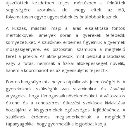
újszülöttek kezdetben teljes mértékben a felnőttek
segítségére szorulnak, de ahogy eltelt az idő,
folyamatosan egyre ügyesebbek és önállóbbak lesznek.
A kúszás, mászás, majd a járás elsajátítása fontos
mérföldkövek, amelyek során a gyerekek felfedezik
környezetüket. A szülőknek érdemes figyelniük a gyermek
mozgásigényére, és biztosítani számukra a megfelelő
teret a játékra. Az aktív játékok, mint például a labdázás
vagy a futás, nemcsak a fizikai állóképességet növelik,
hanem a koordinációt és az egyensúlyt is fejlesztik.
Fontos hangsúlyozni a helyes táplálkozás jelentőségét is. A
gyerekeknek szükségük van vitaminokra és ásványi
anyagokra, hogy támogassák növekedésüket. A változatos
étrend és a rendszeres étkezési szokások kialakítása
hozzájárul a kisgyermekek egészséges fejlődéséhez. A
szülőknek érdemes megismerkedniük a megfelelő
tápanyagokkal, hogy gyermekük a legjobbat kapja.