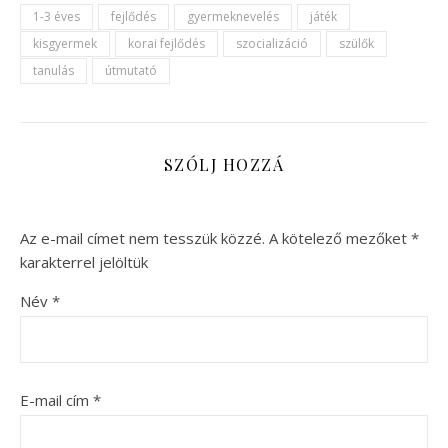
1-3 éves
fejlődés
gyermeknevelés
játék
kisgyermek
korai fejlődés
szocializáció
szülők
tanulás
útmutató
SZÓLJ HOZZÁ
Az e-mail címet nem tesszük közzé.
A kötelező mezőket
*
karakterrel jelöltük
Név
*
E-mail cím
*