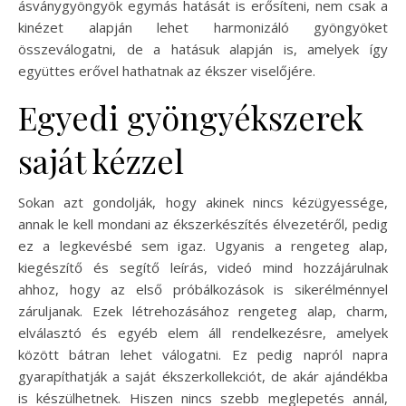
ásványgyöngyök egymás hatását is erősíteni, nem csak a
kinézet alapján lehet harmonizáló gyöngyöket
összeválogatni, de a hatásuk alapján is, amelyek így
együttes erővel hathatnak az ékszer viselőjére.
Egyedi gyöngyékszerek
saját kézzel
Sokan azt gondolják, hogy akinek nincs kézügyessége,
annak le kell mondani az ékszerkészítés élvezetéről, pedig
ez a legkevésbé sem igaz. Ugyanis a rengeteg alap,
kiegészítő és segítő leírás, videó mind hozzájárulnak
ahhoz, hogy az első próbálkozások is sikerélménnyel
záruljanak. Ezek létrehozásához rengeteg alap, charm,
elválasztó és egyéb elem áll rendelkezésre, amelyek
között bátran lehet válogatni. Ez pedig napról napra
gyarapíthatják a saját ékszerkollekciót, de akár ajándékba
is készülhetnek. Hiszen nincs szebb meglepetés annál,