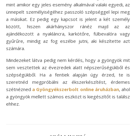
mint amikor egy jeles esemény alkalmával valaki egyedi, az
ünnepelt személyiségéhez passzoló szépséggel lepi meg
a másikat. Ez pedig egy kapcsot is jelent a két személy
között, hiszen akárhányszor ránéz majd az az
ajándékozott a nyakláncra, karkötőre, fülbevalóra vagy
gyűrűre, mindig az fog eszébe jutni, aki készítette azt
számára.
Mindezeket látva pedig nem kérdés, hogy a gyöngyök mit
sem vesztettek az évezredek alatt népszerűségükből és
szépségükből. Ha a fentiek alapján úgy érzed, te is
szeretnéd megpróbálni az ékszerkészítést, érdemes
szétnézned
a Gyöngyékszerbolt online áruházban
, ahol
a gyöngyök mellett számos eszközt is kiegészítőt is találsz
ehhez.