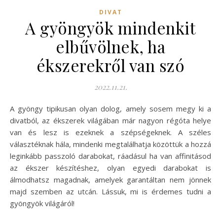
DIVAT
A gyöngyök mindenkit
elbűvölnek, ha
ékszerekről van szó
2022.11.21.
A gyöngy tipikusan olyan dolog, amely sosem megy ki a
divatból, az ékszerek világában már nagyon régóta helye
van és lesz is ezeknek a szépségeknek. A széles
választéknak hála, mindenki megtalálhatja közöttük a hozzá
leginkább passzoló darabokat, ráadásul ha van affinitásod
az ékszer készítéshez, olyan egyedi darabokat is
álmodhatsz magadnak, amelyek garantáltan nem jönnek
majd szemben az utcán. Lássuk, mi is érdemes tudni a
gyöngyök világáról!