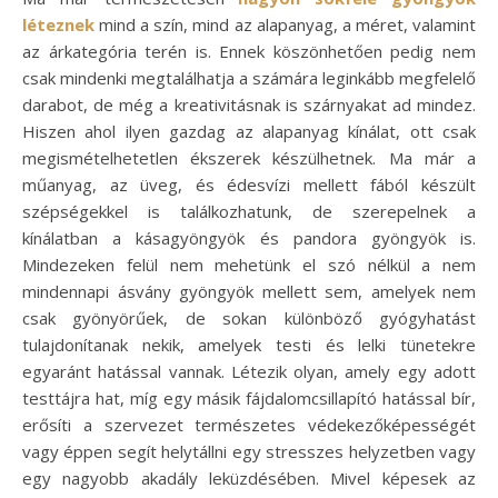
léteznek
mind a szín, mind az alapanyag, a méret, valamint
az árkategória terén is. Ennek köszönhetően pedig nem
csak mindenki megtalálhatja a számára leginkább megfelelő
darabot, de még a kreativitásnak is szárnyakat ad mindez.
Hiszen ahol ilyen gazdag az alapanyag kínálat, ott csak
megismételhetetlen ékszerek készülhetnek. Ma már a
műanyag, az üveg, és édesvízi mellett fából készült
szépségekkel is találkozhatunk, de szerepelnek a
kínálatban a kásagyöngyök és pandora gyöngyök is.
Mindezeken felül nem mehetünk el szó nélkül a nem
mindennapi ásvány gyöngyök mellett sem, amelyek nem
csak gyönyörűek, de sokan különböző gyógyhatást
tulajdonítanak nekik, amelyek testi és lelki tünetekre
egyaránt hatással vannak. Létezik olyan, amely egy adott
testtájra hat, míg egy másik fájdalomcsillapító hatással bír,
erősíti a szervezet természetes védekezőképességét
vagy éppen segít helytállni egy stresszes helyzetben vagy
egy nagyobb akadály leküzdésében. Mivel képesek az