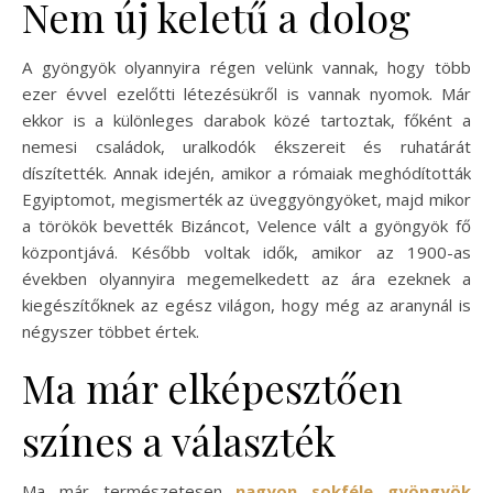
Nem új keletű a dolog
A gyöngyök olyannyira régen velünk vannak, hogy több
ezer évvel ezelőtti létezésükről is vannak nyomok. Már
ekkor is a különleges darabok közé tartoztak, főként a
nemesi családok, uralkodók ékszereit és ruhatárát
díszítették. Annak idején, amikor a rómaiak meghódították
Egyiptomot, megismerték az üveggyöngyöket, majd mikor
a törökök bevették Bizáncot, Velence vált a gyöngyök fő
központjává. Később voltak idők, amikor az 1900-as
években olyannyira megemelkedett az ára ezeknek a
kiegészítőknek az egész világon, hogy még az aranynál is
négyszer többet értek.
Ma már elképesztően
színes a választék
Ma már természetesen
nagyon sokféle gyöngyök