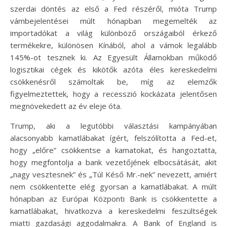
szerdai döntés az első a Fed részéről, mióta Trump
vámbejelentései múlt hónapban megemelték az
importadókat a világ különböző országaiból érkező
termékekre, különösen Kínából, ahol a vámok legalább
145%-ot tesznek ki. Az Egyesült Államokban működő
logisztikai cégek és kikötők azóta éles kereskedelmi
csökkenésről számoltak be, míg az elemzők
figyelmeztettek, hogy a recesszió kockázata jelentősen
megnövekedett az év eleje óta.
Trump, aki a legutóbbi választási kampányában
alacsonyabb kamatlábakat ígért, felszólította a Fed-et,
hogy „előre” csökkentse a kamatokat, és hangoztatta,
hogy megfontolja a bank vezetőjének elbocsátását, akit
„nagy vesztesnek” és „Túl Késő Mr.-nek” nevezett, amiért
nem csökkentette elég gyorsan a kamatlábakat. A múlt
hónapban az Európai Központi Bank is csökkentette a
kamatlábakat, hivatkozva a kereskedelmi feszültségek
miatti gazdasági aggodalmakra. A Bank of England is