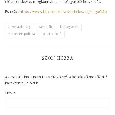
előtt rendezte, megkönnyíti az autógyártók helyzetét.
Forrás:
https://www.bbc.com/news/articles/cglxldgx0l5o
bizonytalanság
kamatláb
költségvetés
monetáris politika
piaci reakció
SZÓLJ HOZZÁ
Az e-mail címet nem tesszük közzé.
A kötelező mezőket
*
karakterrel jelöltük
Név
*