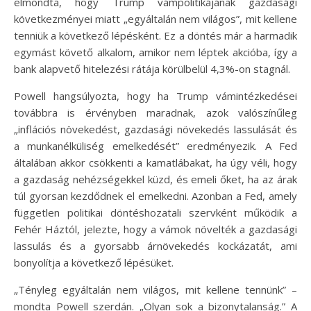
elmondta, hogy Trump vámpolitikájának gazdasági
következményei miatt „egyáltalán nem világos”, mit kellene
tenniük a következő lépésként. Ez a döntés már a harmadik
egymást követő alkalom, amikor nem léptek akcióba, így a
bank alapvető hitelezési rátája körülbelül 4,3%-on stagnál.
Powell hangsúlyozta, hogy ha Trump vámintézkedései
továbbra is érvényben maradnak, azok valószínűleg
„inflációs növekedést, gazdasági növekedés lassulását és
a munkanélküliség emelkedését” eredményezik. A Fed
általában akkor csökkenti a kamatlábakat, ha úgy véli, hogy
a gazdaság nehézségekkel küzd, és emeli őket, ha az árak
túl gyorsan kezdődnek el emelkedni. Azonban a Fed, amely
független politikai döntéshozatali szervként működik a
Fehér Háztól, jelezte, hogy a vámok növelték a gazdasági
lassulás és a gyorsabb árnövekedés kockázatát, ami
bonyolítja a következő lépésüket.
„Tényleg egyáltalán nem világos, mit kellene tennünk” –
mondta Powell szerdán. „Olyan sok a bizonytalanság.” A