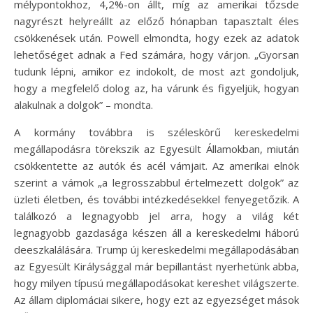
mélypontokhoz, 4,2%-on állt, míg az amerikai tőzsde
nagyrészt helyreállt az előző hónapban tapasztalt éles
csökkenések után. Powell elmondta, hogy ezek az adatok
lehetőséget adnak a Fed számára, hogy várjon. „Gyorsan
tudunk lépni, amikor ez indokolt, de most azt gondoljuk,
hogy a megfelelő dolog az, ha várunk és figyeljük, hogyan
alakulnak a dolgok” – mondta.
A kormány továbbra is széleskörű kereskedelmi
megállapodásra törekszik az Egyesült Államokban, miután
csökkentette az autók és acél vámjait. Az amerikai elnök
szerint a vámok „a legrosszabbul értelmezett dolgok” az
üzleti életben, és további intézkedésekkel fenyegetőzik. A
találkozó a legnagyobb jel arra, hogy a világ két
legnagyobb gazdasága készen áll a kereskedelmi háború
deeszkalálására. Trump új kereskedelmi megállapodásában
az Egyesült Királysággal már bepillantást nyerhetünk abba,
hogy milyen típusú megállapodásokat kereshet világszerte.
Az állam diplomáciai sikere, hogy ezt az egyezséget mások