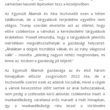
várhatóan hasonló lépéseket tesz a közeljövőben.
Az Egyesült Államok és Kína tisztviselői ezen a héten
találkoznak, de a tárgyalások terjedelme egyelőre nem
világos. Trump szerdán elvetette azt az ötletet, hogy
előre csökkentse a vámokat a kereskedelmi tárgyalások
érdekében. Powell elmondta, hogy a tárgyalások jelentős
mértékben megváltoztathatják a gazdasági helyzetet.
„Általában a dolgok tisztábbá válnak, és az irány világossá
válik” – mondta. „Jelenleg nagyon nehéz megmondani, mi
lenne az. Közben a gazdaság jól teljesít.”
Az Egyesült Államok gazdasága az év első három
hónapjában először zsugorodott 2022 óta, de a
tisztviselők szerint ezek az adatok torzultak, mivel a cégek
a vámok bevezetése előtt siettek az áruk behozatalával,
nem pedig a szélesebb körű aktivitás csökkenése miatt. A
munkanélküliség váratlanul erős maradt a múlt hónapban,
így a munkanélküliségi ráta közel a történelmi