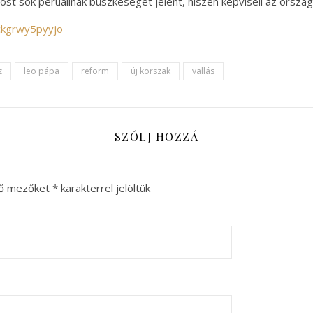
ost sok peruálinak büszkeséget jelent, hiszen képviseli az ország
ckgrwy5pyyjo
z
leo pápa
reform
új korszak
vallás
SZÓLJ HOZZÁ
ző mezőket
*
karakterrel jelöltük