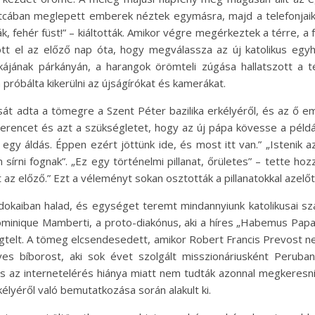
utcában meglepett emberek néztek egymásra, majd a telefonjaikr
k, fehér füst!” – kiáltották. Amikor végre megérkeztek a térre, a
ott el az előző nap óta, hogy megválassza az új katolikus eg
kájának párkányán, a harangok örömteli zúgása hallatszott a t
róbálta kikerülni az újságírókat és kamerákat.
át adta a tömegre a Szent Péter bazilika erkélyéről, és az ő e
erencet és azt a szükségletet, hogy az új pápa kövesse a péld
 áldás. Éppen ezért jöttünk ide, és most itt van.” „Istenik az i
írni fognak”. „Ez egy történelmi pillanat, őrületes” – tette hoz
 az előző.” Ezt a véleményt sokan osztották a pillanatokkal azelő
okaiban halad, és egységet teremt mindannyiunk katolikusai sz
ominique Mamberti, a proto-diakónus, aki a híres „Habemus Papa
gtelt. A tömeg elcsendesedett, amikor Robert Francis Prevost nev
ves bíborost, aki sok évet szolgált misszionáriusként Peruba
az internetelérés hiánya miatt nem tudták azonnal megkeresni 
élyéről való bemutatkozása során alakult ki.