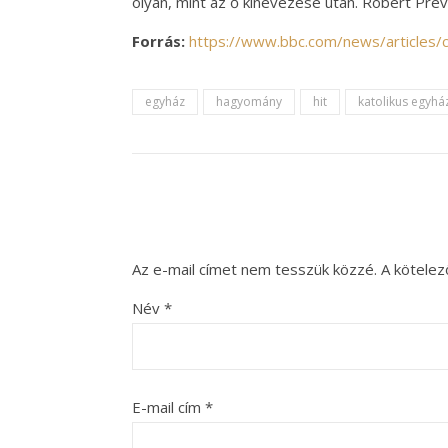
olyan, mint az ő kinevezése után. Robert Prev
Forrás:
https://www.bbc.com/news/articles/
egyház
hagyomány
hit
katolikus egyhá
Az e-mail címet nem tesszük közzé.
A kötele
Név
*
E-mail cím
*