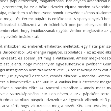
iros papi öltözetben, magabiztosan, bár enyhén akcentussal b
 „Szeretném, ha ez a béke üdvözlet eljutna minden szívetekb
 pápa, miközben a térben csend honolt. Beszéde számos alkalomma
ette meg – és Ferenc pápára is emlékezett. A spanyol nyelvű b
kiáltásokkal találkozott a tér különböző pontjain elhelyezkedő
 embereket, hogy imádkozzanak együtt. Amikor megkezdte az „
t nyelvükön imádkoztak.
l, miközben az emberek elhaladtak mellettük, egy fiatal pár szo
 Barcelonából. „Az energia ragályos, csodálatos – ez az első a
ól érkezett, és sosem járt még a Vatikánban. Amikor megkérdezték
z azt jelenti, hogy mindannyian egyesülhetünk a jövőben.” Ge
el Instagramon nem találkozott vele. „A tér reakciója nem volt 
vizet.” „De gyönyörű este volt, csodás alkalom” – mondta Gemma.
z a következő?” A tér kiürült. A Vatikán körüli éttermek megtel
lfiket a bazilika előtt. Az Apostoli Palotában – amely most m
e a Sixtus-kápolnába, XIV. Leo néven, a 267. pápaként tette m
rdi római katolikus püspök üdvözölte az Egyesült Államok els
 arra kérik, hogy változtassa meg a nevét. XIV. Leo testvére