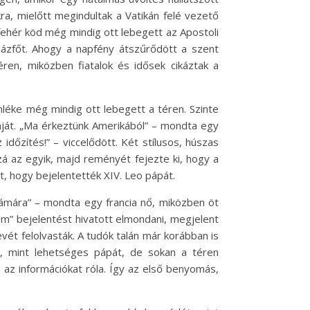
a, mielőtt megindultak a Vatikán felé vezető
 fehér köd még mindig ott lebegett az Apostoli
yházfőt. Ahogy a napfény átszűrődött a szent
éren, miközben fiatalok és idősek cikáztak a
mléke még mindig ott lebegett a téren. Szinte
áját. „Ma érkeztünk Amerikából” – mondta egy
dőzítés!” – viccelődött. Két stílusos, húszas
zá az egyik, majd reményét fejezte ki, hogy a
tt, hogy bejelentették XIV. Leo pápát.
ámára” – mondta egy francia nő, miközben öt
m” bejelentést hivatott elmondani, megjelent
ét felolvasták. A tudók talán már korábban is
n, mint lehetséges pápát, de sokan a téren
az információkat róla. Így az első benyomás,