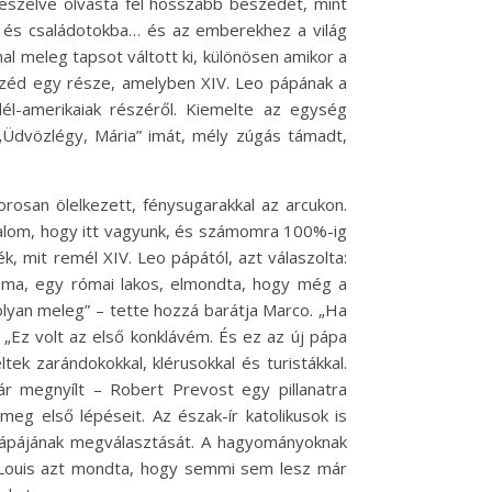
eszélve olvasta fel hosszabb beszédét, mint
e és családotokba… és az emberekhez a világ
l meleg tapsot váltott ki, különösen amikor a
eszéd egy része, amelyben XIV. Leo pápának a
 dél-amerikaiak részéről. Kiemelte az egység
Üdvözlégy, Mária” imát, mély zúgás támadt,
rosan ölelkezett, fénysugarakkal az arcukon.
lkalom, hogy itt vagyunk, és számomra 100%-ig
, mit remél XIV. Leo pápától, azt válaszolta:
mma, egy római lakos, elmondta, hogy még a
olyan meleg” – tette hozzá barátja Marco. „Ha
 „Ez volt az első konklávém. És ez az új pápa
tek zarándokokkal, klérusokkal és turistákkal.
ár megnyílt – Robert Prevost egy pillanatra
eg első lépéseit. Az észak-ír katolikusok is
ő pápájának megválasztását. A hagyományoknak
, Louis azt mondta, hogy semmi sem lesz már