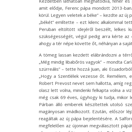
Kezdetben láthatóan meghatódva, fehér és p
amit elődje, Ferenc pápa mondott 2013-ban.
körül. Legyen veletek a béke” – kezdte az új
„békét” említette – ezt kilenc alkalommal t
Peruban eltöltött idejéről beszélt, lelkes 
szükségességét, végül pedig arra kérte az
ahogy a tér népe követte őt, néhányan a sajá
A tömeg lassan kezdett elábrándozni a térrő
„Még mindig libabőrös vagyok” – mondta Carla
szürreális” – tette hozzá Juan, aki Ecuadorb
„Hogy a Szentlélek vezesse őt. Remélem, e
Robert Prevost nevet sem hallotta, amíg regg
olasz lett volna, mindenki felkapta volna a 
még csak 69 éves, úgyhogy ki tudja, mikor les
Párban álló emberek készítettek utolsó sze
magányosan imádkozott. Ezután, először lépv
reagáltak az új pápa bejelentésére. A Salfo
megfelelően az újonnan megválasztott pápát