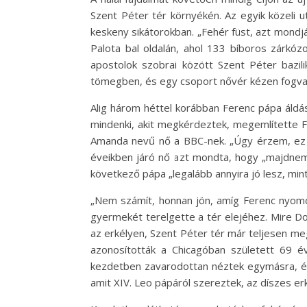
Szent Péter tér környékén. Az egyik közeli 
keskeny sikátorokban. „Fehér füst, azt mondjá
Palota bal oldalán, ahol 133 bíboros zárkóz
apostolok szobrai között Szent Péter bazili
tömegben, és egy csoport nővér kézen fogva p
Alig három héttel korábban Ferenc pápa áldás
mindenki, akit megkérdeztek, megemlítette F
Amanda nevű nő a BBC-nek. „Úgy érzem, ez egy
éveikben járó nő azt mondta, hogy „majdnem s
következő pápa „legalább annyira jó lesz, mint
„Nem számít, honnan jön, amíg Ferenc nyomd
gyermekét terelgette a tér elejéhez. Mire D
az erkélyen, Szent Péter tér már teljesen me
azonosították a Chicagóban született 69 é
kezdetben zavarodottan néztek egymásra, és 
amit XIV. Leo pápáról szereztek, az díszes erk