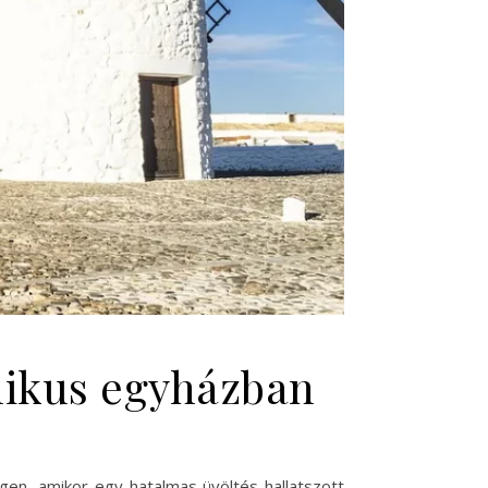
olikus egyházban
gen, amikor egy hatalmas üvöltés hallatszott