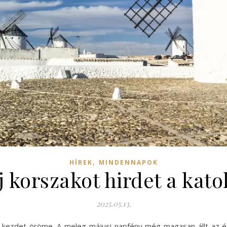
,
HÍREK
MINDENNAPOK
j korszakot hirdet a kat
2025.05.13.
új kezdet öröme. A meleg májusi napfény még magasan állt az é