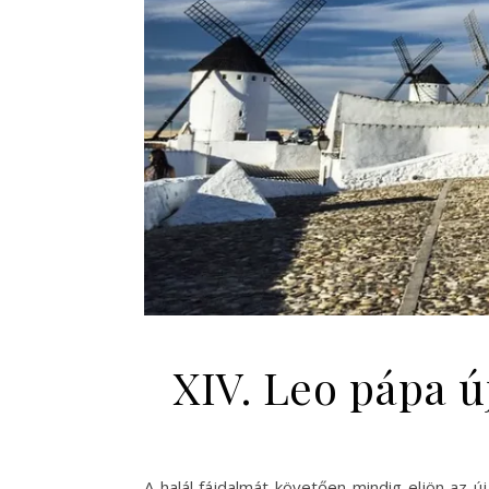
XIV. Leo pápa ú
A halál fájdalmát követően mindig eljön az 