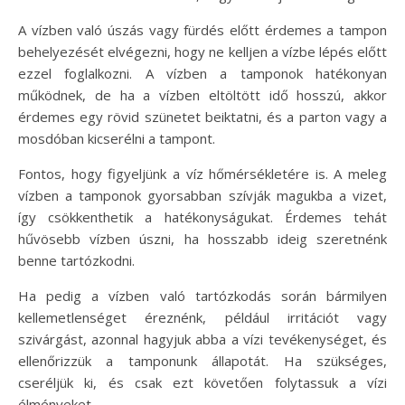
A vízben való úszás vagy fürdés előtt érdemes a tampon
behelyezését elvégezni, hogy ne kelljen a vízbe lépés előtt
ezzel foglalkozni. A vízben a tamponok hatékonyan
működnek, de ha a vízben eltöltött idő hosszú, akkor
érdemes egy rövid szünetet beiktatni, és a parton vagy a
mosdóban kicserélni a tampont.
Fontos, hogy figyeljünk a víz hőmérsékletére is. A meleg
vízben a tamponok gyorsabban szívják magukba a vizet,
így csökkenthetik a hatékonyságukat. Érdemes tehát
hűvösebb vízben úszni, ha hosszabb ideig szeretnénk
benne tartózkodni.
Ha pedig a vízben való tartózkodás során bármilyen
kellemetlenséget éreznénk, például irritációt vagy
szivárgást, azonnal hagyjuk abba a vízi tevékenységet, és
ellenőrizzük a tamponunk állapotát. Ha szükséges,
cseréljük ki, és csak ezt követően folytassuk a vízi
élményeket.