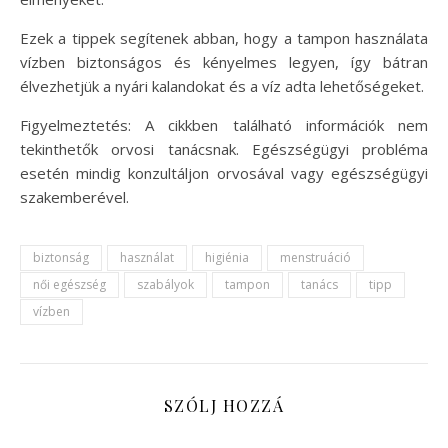
Ezek a tippek segítenek abban, hogy a tampon használata
vízben biztonságos és kényelmes legyen, így bátran
élvezhetjük a nyári kalandokat és a víz adta lehetőségeket.
Figyelmeztetés: A cikkben található információk nem
tekinthetők orvosi tanácsnak. Egészségügyi probléma
esetén mindig konzultáljon orvosával vagy egészségügyi
szakemberével.
biztonság
használat
higiénia
menstruáció
női egészség
szabályok
tampon
tanács
tipp
vízben
SZÓLJ HOZZÁ