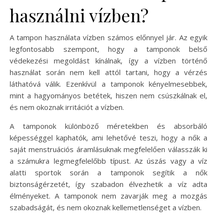
használni vízben?
A tampon használata vízben számos előnnyel jár. Az egyik
legfontosabb szempont, hogy a tamponok belső
védekezési megoldást kínálnak, így a vízben történő
használat során nem kell attól tartani, hogy a vérzés
láthatóvá válik. Ezenkívül a tamponok kényelmesebbek,
mint a hagyományos betétek, hiszen nem csúszkálnak el,
és nem okoznak irritációt a vízben.
A tamponok különböző méretekben és absorbáló
képességgel kaphatók, ami lehetővé teszi, hogy a nők a
saját menstruációs áramlásuknak megfelelően válasszák ki
a számukra legmegfelelőbb típust. Az úszás vagy a víz
alatti sportok során a tamponok segítik a nők
biztonságérzetét, így szabadon élvezhetik a víz adta
élményeket. A tamponok nem zavarják meg a mozgás
szabadságát, és nem okoznak kellemetlenséget a vízben.