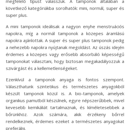
megfelelő típust válasszuk. A tamponok általában a
következő kategóriákba sorolhatók: mini, normál, super és
super plus.
A mini tamponok ideálisak a nagyon enyhe menstruációs
napokra, míg a normál tamponok a közepes áramlású
napokra ajánlottak. A super és super plus tamponok pedig
a nehezebb napokra nyújtanak megoldást. Az úszás idején
érdemes a közepes vagy erősebb absorbáló képességű
tamponokat választani, hogy biztosan megakadályozzuk a
szivárgást és a kellemetlenségeket.
Ezenkívül a tamponok anyaga is fontos szempont.
Választhatunk szintetikus és természetes anyagokból
készült tamponok közül is. A bio-tamponok, amelyek
organikus pamutból készülnek, egyre népszerűbbek, mivel
kevesebb kemikáliát tartalmaznak, és kíméletesebbek a
bőrünkhöz. Azok számára, akik érzékeny bőrrel
rendelkeznek, érdemes ezeket a természetes anyagokat
preferálni.