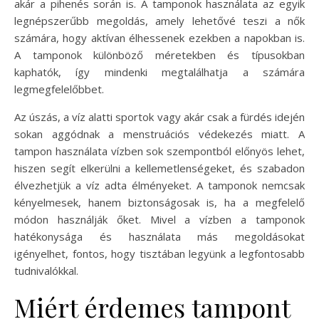
akár a pihenés során is. A tamponok használata az egyik
legnépszerűbb megoldás, amely lehetővé teszi a nők
számára, hogy aktívan élhessenek ezekben a napokban is.
A tamponok különböző méretekben és típusokban
kaphatók, így mindenki megtalálhatja a számára
legmegfelelőbbet.
Az úszás, a víz alatti sportok vagy akár csak a fürdés idején
sokan aggódnak a menstruációs védekezés miatt. A
tampon használata vízben sok szempontból előnyös lehet,
hiszen segít elkerülni a kellemetlenségeket, és szabadon
élvezhetjük a víz adta élményeket. A tamponok nemcsak
kényelmesek, hanem biztonságosak is, ha a megfelelő
módon használják őket. Mivel a vízben a tamponok
hatékonysága és használata más megoldásokat
igényelhet, fontos, hogy tisztában legyünk a legfontosabb
tudnivalókkal.
Miért érdemes tampont