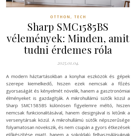
,
OTTHON
TECH
Sharp SMC1585BS
vélemények: Minden, amit
tudni érdemes róla
2025.01.04.
A modern háztartásokban a konyhai eszközök és gépek
szerepe kiemelkedő, hiszen ezek nemcsak a főzés
gyorsaságát és kényelmét növelik, hanem a gasztronómiai
élményeket is gazdagítják. A mikrohullámú sütők közül a
Sharp SMC1585BS különösen figyelemre méltó, hiszen
nemcsak funkcionalitásával, hanem designjával is kitűnik a
versenytársak közül. A mikrohullámú sütők népszerűsége
folyamatosan növekszik, és nem csupán a gyors étkezések
előkészítése miatt, hanem a sokoldalú felhasználásuknak