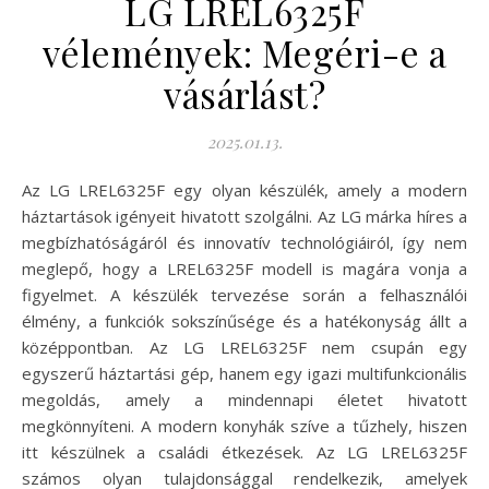
LG LREL6325F
vélemények: Megéri-e a
vásárlást?
2025.01.13.
Az LG LREL6325F egy olyan készülék, amely a modern
háztartások igényeit hivatott szolgálni. Az LG márka híres a
megbízhatóságáról és innovatív technológiáiról, így nem
meglepő, hogy a LREL6325F modell is magára vonja a
figyelmet. A készülék tervezése során a felhasználói
élmény, a funkciók sokszínűsége és a hatékonyság állt a
középpontban. Az LG LREL6325F nem csupán egy
egyszerű háztartási gép, hanem egy igazi multifunkcionális
megoldás, amely a mindennapi életet hivatott
megkönnyíteni. A modern konyhák szíve a tűzhely, hiszen
itt készülnek a családi étkezések. Az LG LREL6325F
számos olyan tulajdonsággal rendelkezik, amelyek