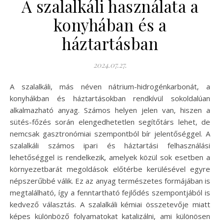
A szalalkáli használata a
konyhában és a
háztartásban
2024.07.27.
A szalalkáli, más néven nátrium-hidrogénkarbonát, a
konyhákban és háztartásokban rendkívül sokoldalúan
alkalmazható anyag. Számos helyen jelen van, hiszen a
sütés-főzés során elengedhetetlen segítőtárs lehet, de
nemcsak gasztronómiai szempontból bír jelentőséggel. A
szalalkáli számos ipari és háztartási felhasználási
lehetőséggel is rendelkezik, amelyek közül sok esetben a
környezetbarát megoldások előtérbe kerülésével egyre
népszerűbbé válik. Ez az anyag természetes formájában is
megtalálható, így a fenntartható fejlődés szempontjából is
kedvező választás. A szalalkáli kémiai összetevője miatt
képes különböző folyamatokat katalizálni, ami különösen