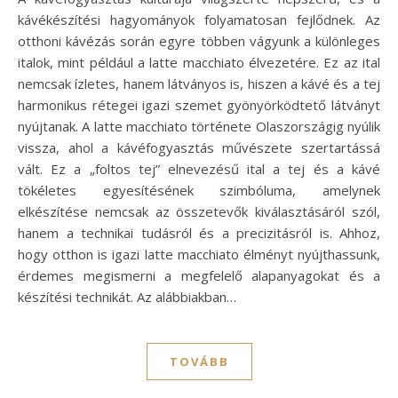
kávékészítési hagyományok folyamatosan fejlődnek. Az
otthoni kávézás során egyre többen vágyunk a különleges
italok, mint például a latte macchiato élvezetére. Ez az ital
nemcsak ízletes, hanem látványos is, hiszen a kávé és a tej
harmonikus rétegei igazi szemet gyönyörködtető látványt
nyújtanak. A latte macchiato története Olaszországig nyúlik
vissza, ahol a kávéfogyasztás művészete szertartássá
vált. Ez a „foltos tej” elnevezésű ital a tej és a kávé
tökéletes egyesítésének szimbóluma, amelynek
elkészítése nemcsak az összetevők kiválasztásáról szól,
hanem a technikai tudásról és a precizitásról is. Ahhoz,
hogy otthon is igazi latte macchiato élményt nyújthassunk,
érdemes megismerni a megfelelő alapanyagokat és a
készítési technikát. Az alábbiakban…
TOVÁBB