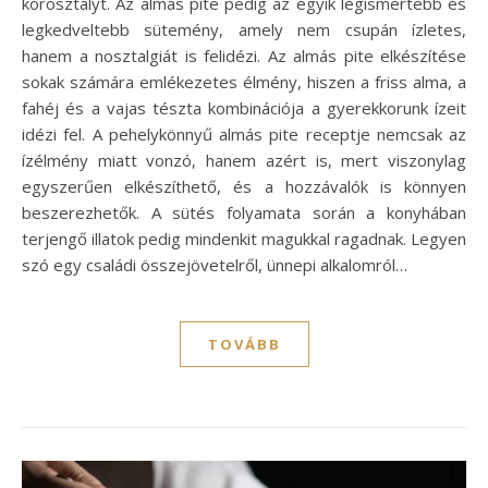
korosztályt. Az almás pite pedig az egyik legismertebb és
legkedveltebb sütemény, amely nem csupán ízletes,
hanem a nosztalgiát is felidézi. Az almás pite elkészítése
sokak számára emlékezetes élmény, hiszen a friss alma, a
fahéj és a vajas tészta kombinációja a gyerekkorunk ízeit
idézi fel. A pehelykönnyű almás pite receptje nemcsak az
ízélmény miatt vonzó, hanem azért is, mert viszonylag
egyszerűen elkészíthető, és a hozzávalók is könnyen
beszerezhetők. A sütés folyamata során a konyhában
terjengő illatok pedig mindenkit magukkal ragadnak. Legyen
szó egy családi összejövetelről, ünnepi alkalomról…
TOVÁBB