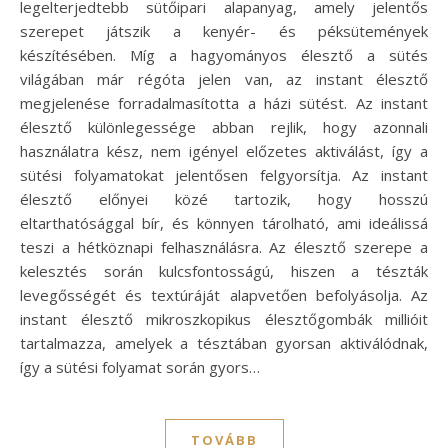
legelterjedtebb sütőipari alapanyag, amely jelentős
szerepet játszik a kenyér- és péksütemények
készítésében. Míg a hagyományos élesztő a sütés
világában már régóta jelen van, az instant élesztő
megjelenése forradalmasította a házi sütést. Az instant
élesztő különlegessége abban rejlik, hogy azonnali
használatra kész, nem igényel előzetes aktiválást, így a
sütési folyamatokat jelentősen felgyorsítja. Az instant
élesztő előnyei közé tartozik, hogy hosszú
eltarthatósággal bír, és könnyen tárolható, ami ideálissá
teszi a hétköznapi felhasználásra. Az élesztő szerepe a
kelesztés során kulcsfontosságú, hiszen a tészták
levegősségét és textúráját alapvetően befolyásolja. Az
instant élesztő mikroszkopikus élesztőgombák millióit
tartalmazza, amelyek a tésztában gyorsan aktiválódnak,
így a sütési folyamat során gyors…
TOVÁBB