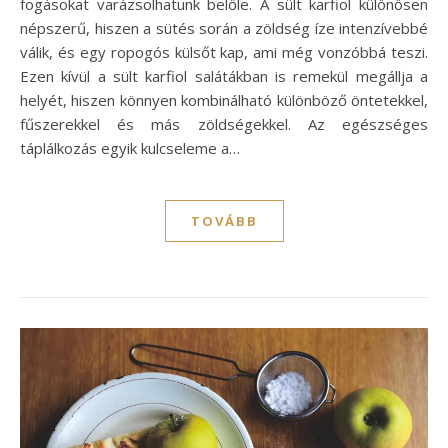
fogásokat varázsolhatunk belőle. A sült karfiol különösen
népszerű, hiszen a sütés során a zöldség íze intenzívebbé
válik, és egy ropogós külsőt kap, ami még vonzóbbá teszi.
Ezen kívül a sült karfiol salátákban is remekül megállja a
helyét, hiszen könnyen kombinálható különböző öntetekkel,
fűszerekkel és más zöldségekkel. Az egészséges
táplálkozás egyik kulcseleme a…
TOVÁBB