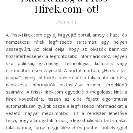
Hírek.com-ot!
2025.10.05.
A Friss-Hírek.com egy új hírgyűjtő portál, amely a hazai és
nemzetközi hírek legfrissebb tartalmait egy helyen
összegyűjti. Az oldal célja, hogy az olvasók bármikor
hozzáférhessenek a legfontosabb információkhoz, legyen
szó politikai, gazdasági, technológiai, kulturális vagy
életmódbeli eseményekről. A portál mottója, „Hírek éjjel-
nappal”, amely jól tükrözi küldetését: a folyamatosan friss,
naprakész információk biztosítása minden érdeklődő
számára. A Friss-Hírek.com egyedülálló megoldást kínál a
hírek követésére, hiszen az oldal fejlett algoritmusai
automatikusan gyűjtik össze a legfrissebb információkat a
vezető magyar médiumokból. Ez a rendszer lehetővé
teszi, hogy a látogatók mindig a legaktuálisabb tartalmakat
találják meg, forrásmegjelöléssel és pontos időbélyeggel