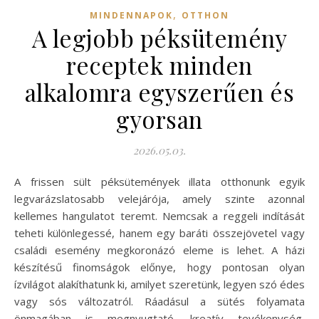
,
MINDENNAPOK
OTTHON
A legjobb péksütemény
receptek minden
alkalomra egyszerűen és
gyorsan
2026.05.03.
A frissen sült péksütemények illata otthonunk egyik
legvarázslatosabb velejárója, amely szinte azonnal
kellemes hangulatot teremt. Nemcsak a reggeli indítását
teheti különlegessé, hanem egy baráti összejövetel vagy
családi esemény megkoronázó eleme is lehet. A házi
készítésű finomságok előnye, hogy pontosan olyan
ízvilágot alakíthatunk ki, amilyet szeretünk, legyen szó édes
vagy sós változatról. Ráadásul a sütés folyamata
önmagában is megnyugtató, kreatív tevékenység,