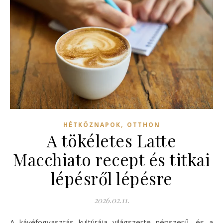
,
HÉTKÖZNAPOK
OTTHON
A tökéletes Latte
Macchiato recept és titkai
lépésről lépésre
2026.02.11.
A kávéfogyasztás kultúrája világszerte népszerű, és a