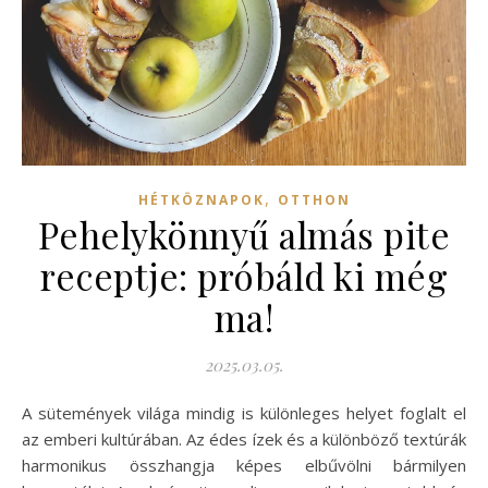
,
HÉTKÖZNAPOK
OTTHON
Pehelykönnyű almás pite
receptje: próbáld ki még
ma!
2025.03.05.
A sütemények világa mindig is különleges helyet foglalt el
az emberi kultúrában. Az édes ízek és a különböző textúrák
harmonikus összhangja képes elbűvölni bármilyen