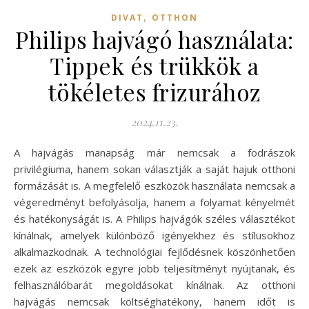
,
DIVAT
OTTHON
Philips hajvágó használata:
Tippek és trükkök a
tökéletes frizurához
2024.11.23.
A hajvágás manapság már nemcsak a fodrászok
privilégiuma, hanem sokan választják a saját hajuk otthoni
formázását is. A megfelelő eszközök használata nemcsak a
végeredményt befolyásolja, hanem a folyamat kényelmét
és hatékonyságát is. A Philips hajvágók széles választékot
kínálnak, amelyek különböző igényekhez és stílusokhoz
alkalmazkodnak. A technológiai fejlődésnek köszönhetően
ezek az eszközök egyre jobb teljesítményt nyújtanak, és
felhasználóbarát megoldásokat kínálnak. Az otthoni
hajvágás nemcsak költséghatékony, hanem időt is