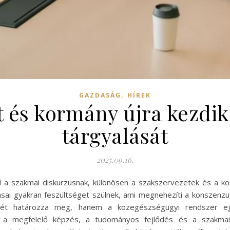
,
GAZDASÁG
HÍREK
 és kormány újra kezdik 
tárgyalását
2025.09.16.
ll a szakmai diskurzusnak, különösen a szakszervezetek és a k
itásai gyakran feszültséget szülnek, ami megnehezíti a konszenz
jét határozza meg, hanem a közegészségügyi rendszer egé
ák a megfelelő képzés, a tudományos fejlődés és a szakma