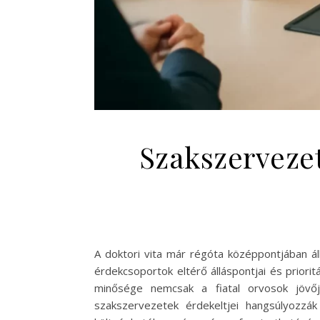
Szakszervezet
A doktori vita már régóta középpontjában á
érdekcsoportok eltérő álláspontjai és prior
minősége nemcsak a fiatal orvosok jövő
szakszervezetek érdekeltjei hangsúlyozz