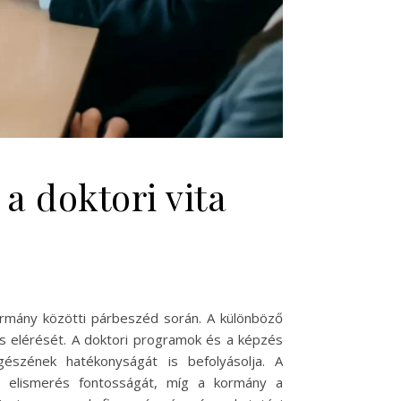
a doktori vita
ormány közötti párbeszéd során. A különböző
us elérését. A doktori programok és a képzés
szének hatékonyságát is befolyásolja. A
i elismerés fontosságát, míg a kormány a