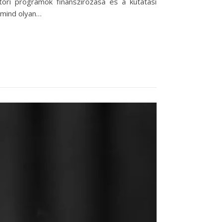
tori programok finanszírozása és a kutatási
 mind olyan…