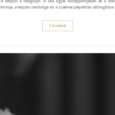
a helyezi a hangsúlyt. A vita egyik középpontjában áll a dok
reformja, a képzés minősége és a szakmai pályafutás elősegítése
TOVÁBB