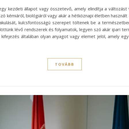
gy kezdeti állapot vagy összetevő, amely elindítja a változást
ó kémiáról, biológiáról vagy akár a hétköznapi életben használt a
lakulását, kulcsfontosságú szerepet töltenek be a természetb
löttünk lévő rendszerek és folyamatok, legyen szó akár ipari ter
 kifejezés általában olyan anyagot vagy elemet jelöl, amely eg
TOVÁBB