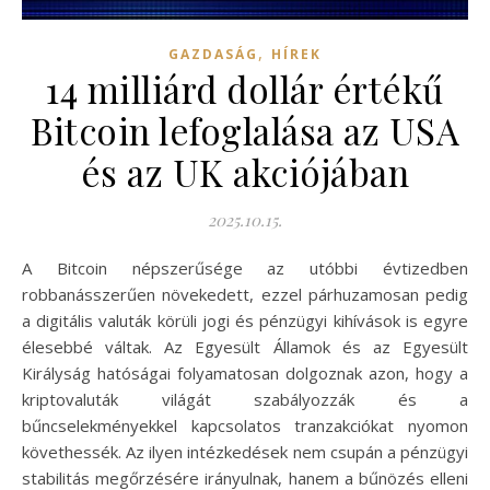
,
GAZDASÁG
HÍREK
14 milliárd dollár értékű
Bitcoin lefoglalása az USA
és az UK akciójában
2025.10.15.
A Bitcoin népszerűsége az utóbbi évtizedben
robbanásszerűen növekedett, ezzel párhuzamosan pedig
a digitális valuták körüli jogi és pénzügyi kihívások is egyre
élesebbé váltak. Az Egyesült Államok és az Egyesült
Királyság hatóságai folyamatosan dolgoznak azon, hogy a
kriptovaluták világát szabályozzák és a
bűncselekményekkel kapcsolatos tranzakciókat nyomon
követhessék. Az ilyen intézkedések nem csupán a pénzügyi
stabilitás megőrzésére irányulnak, hanem a bűnözés elleni