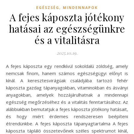
,
EGÉSZSÉG
MINDENNAPOK
A fejes káposzta jótékony
hatásai az egészségünkre
és a vitalitásra
2025.10.19.
A fejes káposzta egy rendkívül sokoldalú zöldség, amely
nemcsak finom, hanem számos egészségügyi előnyt is
kínál. A keresztesvirágúak családjába tartozó fehér
káposzta gazdag tápanyagokban, vitaminokban és ásványi
anyagokban, amelyek hozzájárulhatnak a mindennapi
egészség megőrzéséhez és a vitalitás fenntartásához. Az
alábbiakban bemutatjuk a fejes káposzta jótékony hatásait,
és hogy miért érdemes rendszeresen beépíteni
étrendünkbe. A fejes káposzta tápanyagtartalma A fejes
káposzta tápláló összetevőinek széles spektrumot kínál,