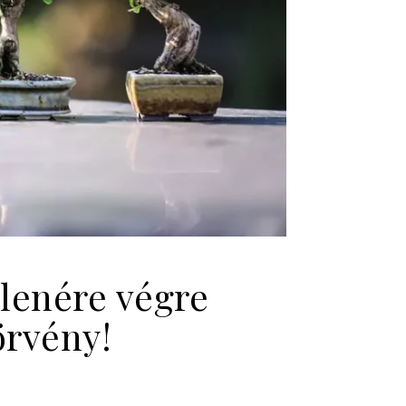
llenére végre
örvény!