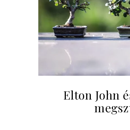
Elton John é
megszü