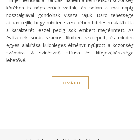
Filmjei nemcsak a franciák, hanem a nemzetközi közönség
körében is népszerűek voltak, és sokan a mai napig
nosztalgiával gondolnak vissza rájuk. Darc tehetsége
abban rejlik, hogy minden szerepében hitelesen alakította
a karakterét, ezzel pedig sok embert megérintett. Az
évtizedek során számos filmben szerepelt, és minden
egyes alakítása különleges élményt nyújtott a közönség
számára. A színésznő stílusa és kifejezőkészsége
lehetővé…
TOVÁBB