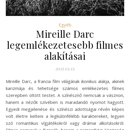
Egyéb
Mireille Darc
legemlékezetesebb filmes
alakításai
2025.03.15.
Mireille Darc, a francia film világának ikonikus alakja, akinek
karizmája és tehetsége számos emlékezetes filmes
szerepben öltött testet. A színésznő nemcsak a vásznon,
hanem a nézők szívében is maradandó nyomot hagyott.
Egyedi megjelenése és színészi adottságai révén képes
volt életre kelteni a legkülönfélébb karaktereket, legyen
szó romantikus vígjátékokról vagy drámai alkotásokról.