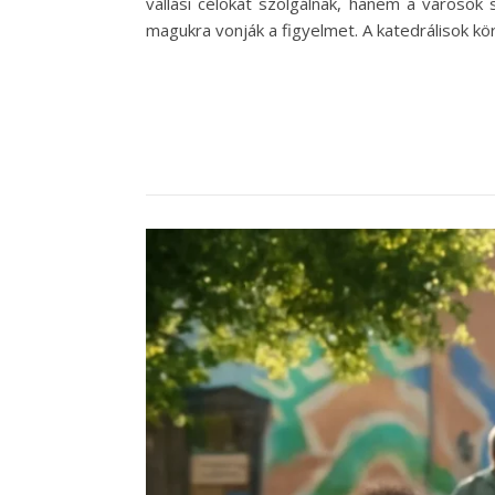
vallási célokat szolgálnak, hanem a városok 
magukra vonják a figyelmet. A katedrálisok kö