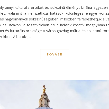
 annyi kulturális értéket és sokszínű élményt kínálna egyszerre
élet, valamint a nemzetközi hatások különleges elegye vonz
 hagyományok sokszínűségében, miközben felfedezhetjük a város 
 az utcákon, a fesztiválokon és a helyiek kreatív megnyilvánul
kei és kulturális öröksége A város gazdag múltja és sokszínű tö
ekben. A barokk,…
TOVÁBB