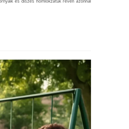
 tornyaik és díszes homlokzatuk révén azonnal