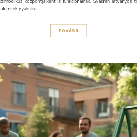
szimbolikus központjaiként is funkcionálnak. Gyakran látványos
rüli terek gyakran…
TOVÁBB