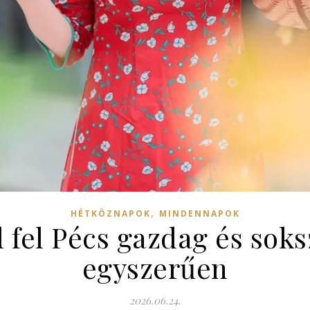
,
HÉTKÖZNAPOK
MINDENNAPOK
fel Pécs gazdag és soks
egyszerűen
2026.06.24.