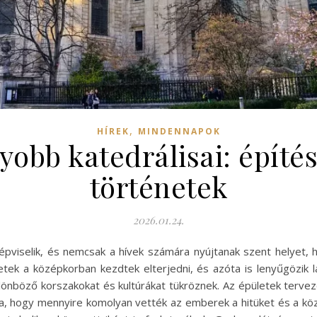
,
HÍREK
MINDENNAPOK
yobb katedrálisai: építé
történetek
2026.01.24.
képviselik, és nemcsak a hívek számára nyújtanak szent helyet, h
ek a középkorban kezdtek elterjedni, és azóta is lenyűgözik lát
ülönböző korszakokat és kultúrákat tükröznek. Az épületek tervez
ja, hogy mennyire komolyan vették az emberek a hitüket és a kö