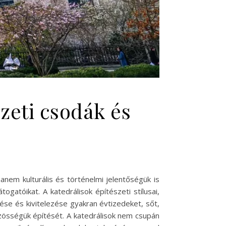
szeti csodák és
anem kulturális és történelmi jelentőségük is
ogatóikat. A katedrálisok építészeti stílusai,
ése és kivitelezése gyakran évtizedeket, sőt,
zösségük építését. A katedrálisok nem csupán