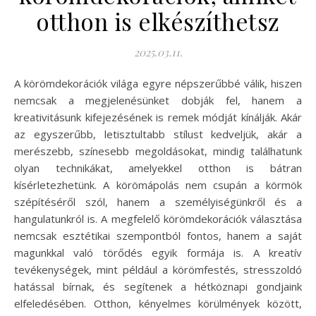
otthon is elkészíthetsz
2025.03.11.
A körömdekorációk világa egyre népszerűbbé válik, hiszen
nemcsak a megjelenésünket dobják fel, hanem a
kreativitásunk kifejezésének is remek módját kínálják. Akár
az egyszerűbb, letisztultabb stílust kedveljük, akár a
merészebb, színesebb megoldásokat, mindig találhatunk
olyan technikákat, amelyekkel otthon is bátran
kísérletezhetünk. A körömápolás nem csupán a körmök
szépítéséről szól, hanem a személyiségünkről és a
hangulatunkról is. A megfelelő körömdekorációk választása
nemcsak esztétikai szempontból fontos, hanem a saját
magunkkal való törődés egyik formája is. A kreatív
tevékenységek, mint például a körömfestés, stresszoldó
hatással bírnak, és segítenek a hétköznapi gondjaink
elfeledésében. Otthon, kényelmes körülmények között,