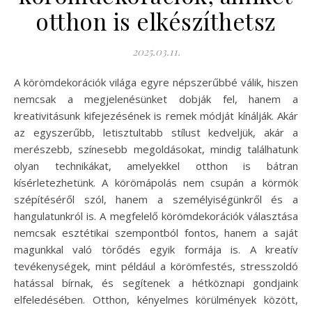
otthon is elkészíthetsz
2025.03.11.
A körömdekorációk világa egyre népszerűbbé válik, hiszen
nemcsak a megjelenésünket dobják fel, hanem a
kreativitásunk kifejezésének is remek módját kínálják. Akár
az egyszerűbb, letisztultabb stílust kedveljük, akár a
merészebb, színesebb megoldásokat, mindig találhatunk
olyan technikákat, amelyekkel otthon is bátran
kísérletezhetünk. A körömápolás nem csupán a körmök
szépítéséről szól, hanem a személyiségünkről és a
hangulatunkról is. A megfelelő körömdekorációk választása
nemcsak esztétikai szempontból fontos, hanem a saját
magunkkal való törődés egyik formája is. A kreatív
tevékenységek, mint például a körömfestés, stresszoldó
hatással bírnak, és segítenek a hétköznapi gondjaink
elfeledésében. Otthon, kényelmes körülmények között,