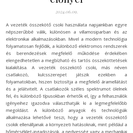
2024.06.09.
A vezeték összekötő csoki használata napjainkban egyre
népszerűbbé válik, különösen a villamosiparban és az
elektronikai alkalmazásokban. Mivel a modern technológia
folyamatosan fejlődik, a különböző elektromos rendszerek
és berendezések megfelelő működése érdekében
elengedhetetlen a megbízható és tartós összeköttetések
kialakítása. A vezeték összekötő csoki, más néven
csatlakozó, kulcsszerepet játszik ezekben a
folyamatokban, hiszen biztosítja a megfelelő áramellátást
és a jelátvitelt. A csatlakozók széles spektrumot ölelnek
fel, és különböző típusokban érhetők el, így a felhasználók
igényeihez igazodva választhatják ki a legmegfelelőbb
megoldást. A különböző anyagok és technológiák
alkalmazása lehetővé teszi, hogy a vezeték összekötő
csokik ellenálljanak a környezeti hatásoknak, mint például a
hőmérséklet-ingadozások, a nedvesség vagy a mechanikai