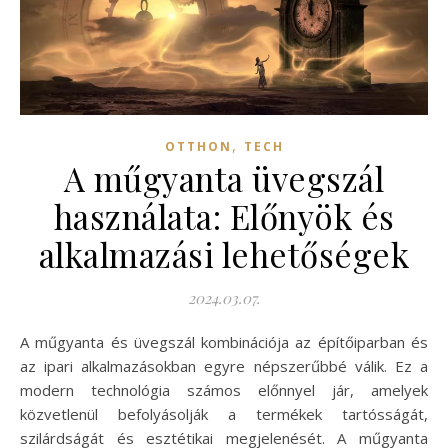
,
OTTHON
TECH
A műgyanta üvegszál
használata: Előnyök és
alkalmazási lehetőségek
2024.03.07.
A műgyanta és üvegszál kombinációja az építőiparban és
az ipari alkalmazásokban egyre népszerűbbé válik. Ez a
modern technológia számos előnnyel jár, amelyek
közvetlenül befolyásolják a termékek tartósságát,
szilárdságát és esztétikai megjelenését. A műgyanta