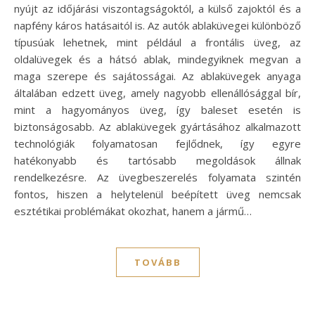
nyújt az időjárási viszontagságoktól, a külső zajoktól és a
napfény káros hatásaitól is. Az autók ablaküvegei különböző
típusúak lehetnek, mint például a frontális üveg, az
oldalüvegek és a hátsó ablak, mindegyiknek megvan a
maga szerepe és sajátosságai. Az ablaküvegek anyaga
általában edzett üveg, amely nagyobb ellenállósággal bír,
mint a hagyományos üveg, így baleset esetén is
biztonságosabb. Az ablaküvegek gyártásához alkalmazott
technológiák folyamatosan fejlődnek, így egyre
hatékonyabb és tartósabb megoldások állnak
rendelkezésre. Az üvegbeszerelés folyamata szintén
fontos, hiszen a helytelenül beépített üveg nemcsak
esztétikai problémákat okozhat, hanem a jármű…
TOVÁBB