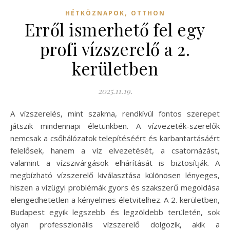
,
HÉTKÖZNAPOK
OTTHON
Erről ismerhető fel egy
profi vízszerelő a 2.
kerületben
2025.11.19.
A vízszerelés, mint szakma, rendkívül fontos szerepet
játszik mindennapi életünkben. A vízvezeték-szerelők
nemcsak a csőhálózatok telepítéséért és karbantartásáért
felelősek, hanem a víz elvezetését, a csatornázást,
valamint a vízszivárgások elhárítását is biztosítják. A
megbízható vízszerelő kiválasztása különösen lényeges,
hiszen a vízügyi problémák gyors és szakszerű megoldása
elengedhetetlen a kényelmes életvitelhez. A 2. kerületben,
Budapest egyik legszebb és legzöldebb területén, sok
olyan professzionális vízszerelő dolgozik, akik a