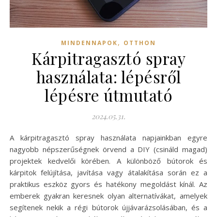
,
MINDENNAPOK
OTTHON
Kárpitragasztó spray
használata: lépésről
lépésre útmutató
2024.05.31.
A kárpitragasztó spray használata napjainkban egyre
nagyobb népszerűségnek örvend a DIY (csináld magad)
projektek kedvelői körében. A különböző bútorok és
kárpitok felújítása, javítása vagy átalakítása során ez a
praktikus eszköz gyors és hatékony megoldást kínál. Az
emberek gyakran keresnek olyan alternatívákat, amelyek
segítenek nekik a régi bútorok újjávarázsolásában, és a