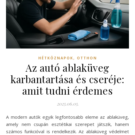
,
HÉTKÖZNAPOK
OTTHON
Az autó ablaküveg
karbantartása és cseréje:
amit tudni érdemes
2025.06.05.
A modern autók egyik legfontosabb eleme az ablaküveg,
amely nem csupán esztétikai szerepet játszik, hanem
számos funkcióval is rendelkezik. Az ablaküveg védelmet