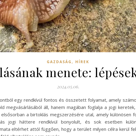
,
GAZDASÁG
HÍREK
klásának menete: lépése
2024.05.06.
pontból egy rendkívül fontos és összetett folyamat, amely számos
 megvásárlásából áll, hanem magában foglalja a jogi keretek, 
a elsősorban a birtoklás megszerzésére utal, amely különösen f
oklás jogi háttere rendkívül bonyolult, és sok esetben kül
amata eltérhet attól függően, hogy a terület milyen célra kerül fe