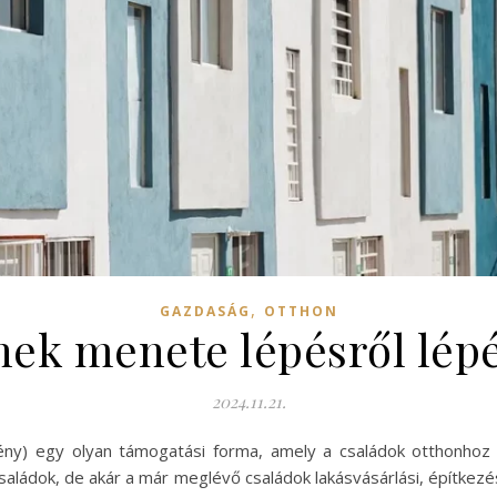
,
GAZDASÁG
OTTHON
ének menete lépésről lép
2024.11.21.
y) egy olyan támogatási forma, amely a családok otthonhoz ju
családok, de akár a már meglévő családok lakásvásárlási, építkez