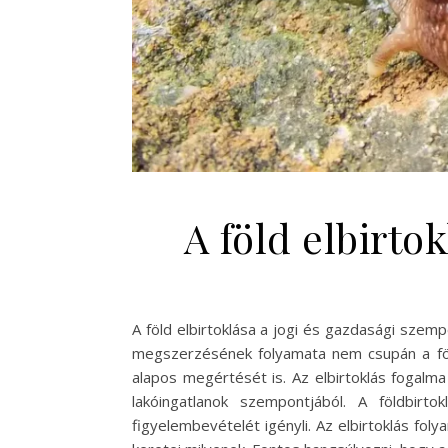
A föld elbirto
A föld elbirtoklása a jogi és gazdasági szem
megszerzésének folyamata nem csupán a föld
alapos megértését is. Az elbirtoklás fogalm
lakóingatlanok szempontjából. A földbirt
figyelembevételét igényli. Az elbirtoklás foly