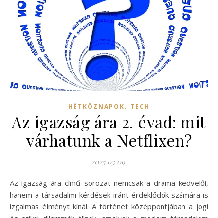
,
HÉTKÖZNAPOK
TECH
Az igazság ára 2. évad: mit
várhatunk a Netflixen?
2025.03.09.
Az igazság ára című sorozat nemcsak a dráma kedvelői,
hanem a társadalmi kérdések iránt érdeklődők számára is
izgalmas élményt kínál. A történet középpontjában a jogi
és etikai dilemmák állnak, amelyek a modern társadalom