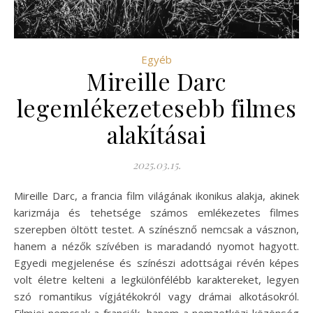
Egyéb
Mireille Darc
legemlékezetesebb filmes
alakításai
2025.03.15.
Mireille Darc, a francia film világának ikonikus alakja, akinek
karizmája és tehetsége számos emlékezetes filmes
szerepben öltött testet. A színésznő nemcsak a vásznon,
hanem a nézők szívében is maradandó nyomot hagyott.
Egyedi megjelenése és színészi adottságai révén képes
volt életre kelteni a legkülönfélébb karaktereket, legyen
szó romantikus vígjátékokról vagy drámai alkotásokról.