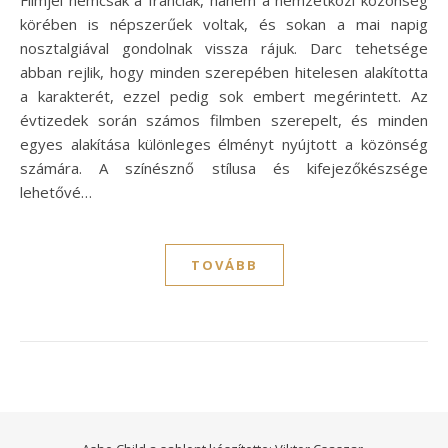
Filmjei nemcsak a franciák, hanem a nemzetközi közönség
körében is népszerűek voltak, és sokan a mai napig
nosztalgiával gondolnak vissza rájuk. Darc tehetsége
abban rejlik, hogy minden szerepében hitelesen alakította
a karakterét, ezzel pedig sok embert megérintett. Az
évtizedek során számos filmben szerepelt, és minden
egyes alakítása különleges élményt nyújtott a közönség
számára. A színésznő stílusa és kifejezőkészsége
lehetővé…
TOVÁBB