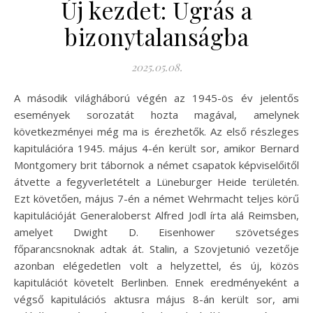
Új kezdet: Ugrás a
bizonytalanságba
2025.05.08.
A második világháború végén az 1945-ös év jelentős
események sorozatát hozta magával, amelynek
következményei még ma is érezhetők. Az első részleges
kapitulációra 1945. május 4-én került sor, amikor Bernard
Montgomery brit tábornok a német csapatok képviselőitől
átvette a fegyverletételt a Lüneburger Heide területén.
Ezt követően, május 7-én a német Wehrmacht teljes körű
kapitulációját Generaloberst Alfred Jodl írta alá Reimsben,
amelyet Dwight D. Eisenhower szövetséges
főparancsnoknak adtak át. Stalin, a Szovjetunió vezetője
azonban elégedetlen volt a helyzettel, és új, közös
kapitulációt követelt Berlinben. Ennek eredményeként a
végső kapitulációs aktusra május 8-án került sor, ami