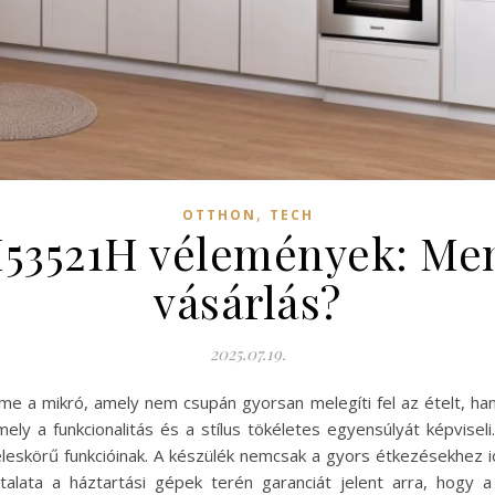
,
OTTHON
TECH
3521H vélemények: Men
vásárlás?
2025.07.19.
e a mikró, amely nem csupán gyorsan melegíti fel az ételt, han
 a funkcionalitás és a stílus tökéletes egyensúlyát képviseli
skörű funkcióinak. A készülék nemcsak a gyors étkezésekhez ideá
talata a háztartási gépek terén garanciát jelent arra, hogy