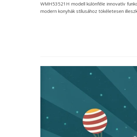
WMH53521H modell különféle innovatív funkció
modern konyhák stílusához tökéletesen illesz