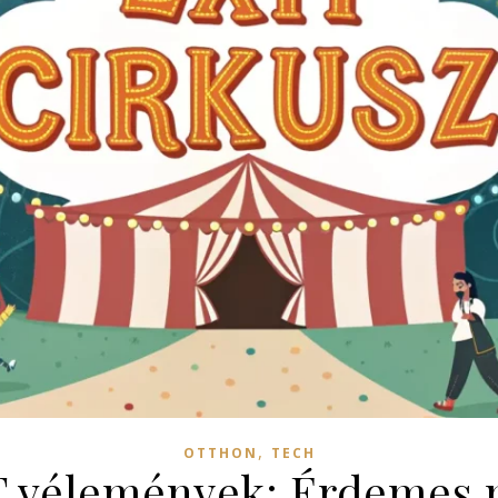
,
OTTHON
TECH
 vélemények: Érdemes m