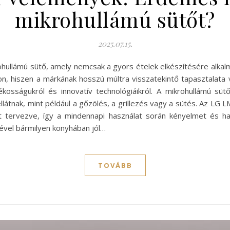
mikrohullámú sütőt?
2025.07.15.
ullámú sütő, amely nemcsak a gyors ételek elkészítésére alkalm
, hiszen a márkának hosszú múltra visszatekintő tapasztalata 
ékosságukról és innovatív technológiáikról. A mikrohullámú 
llátnak, mint például a gőzölés, a grillezés vagy a sütés. Az LG
t tervezve, így a mindennapi használat során kényelmet és ha
ével bármilyen konyhában jól…
TOVÁBB