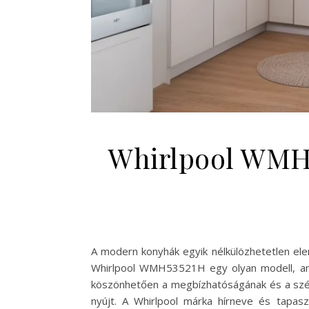
Whirlpool WMH5
A modern konyhák egyik nélkülözhetetlen elem
Whirlpool WMH53521H egy olyan modell, amely
köszönhetően a megbízhatóságának és a széle
nyújt. A Whirlpool márka hírneve és tapasz