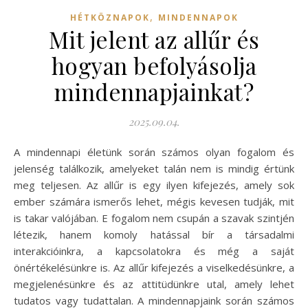
,
HÉTKÖZNAPOK
MINDENNAPOK
Mit jelent az allűr és
hogyan befolyásolja
mindennapjainkat?
2025.09.04.
A mindennapi életünk során számos olyan fogalom és
jelenség találkozik, amelyeket talán nem is mindig értünk
meg teljesen. Az allűr is egy ilyen kifejezés, amely sok
ember számára ismerős lehet, mégis kevesen tudják, mit
is takar valójában. E fogalom nem csupán a szavak szintjén
létezik, hanem komoly hatással bír a társadalmi
interakcióinkra, a kapcsolatokra és még a saját
önértékelésünkre is. Az allűr kifejezés a viselkedésünkre, a
megjelenésünkre és az attitüdünkre utal, amely lehet
tudatos vagy tudattalan. A mindennapjaink során számos