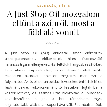
,
GAZDASÁG
HÍREK
A Just Stop Oil mozgalom
eltűnt a színről, most a
föld alá vonult
2025.05.17.
A Just Stop Oil (JSO) aktivistái ismét előkészítik
transzparenseiket, előkeresték híres fluoreszkáló
narancssárga mellényeiket, és feltöltik hangosbeszélőiket.
Ez a rutin nem új számukra, hiszen három év alatt, mióta
elkezdték akcióikat, sokszor megélték már ezt a
folyamatot. Az évek során például leveseket öntöttek híres
festményekre, kukoricakeményítő festékkel fújták be a
közterületeket, és számos utat blokkoltak le. Mindezek
következtében a JSO a brit társadalom egyik
legvitatottabb aktivista csoportjává vált. Szombatra több