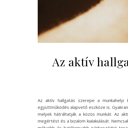
Az aktív hall
Az aktív hallgatás szerepe a munkahelyi
együttműködés alapvető eszköze is. Gyakran 
melyek hátráltatják a közös munkát. Az ak
megértést és a bizalom kialakulását. Nemcsak
mélyebb és hatékonyabb párbeszédet tesz l