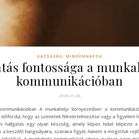
,
GAZDASÁG
MINDENNAPOK
gatás fontossága a munka
kommunikációban
2026.05.29.
 kommunikációban A munkahelyi környezetben a kommunikác
előfordul, hogy az üzenetek félreértelmezése vagy a figyelem hi
tív hallgatás egy olyan készség, amely képes hidat képezni a
 a beszélő hangsúlyaira, szavaira figyel, hanem a mögöttük rejlő
ehetővé. A munkahelyi kommunikáció sikere gyakran ezen múli