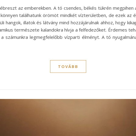
 ébreszt az emberekben. A tó csendes, békés tükrén megpihen a
önnyen találhatunk örömöt mindkét vízterületben, de ezek az 
üli hangok, illatok és látvány mind hozzájárulnak ahhoz, hogy kika
amikus természete kalandokra hívja a felfedezőket. Érdemes teh
 a számunkra legmegfelelőbb vízparti élményt. A tó nyugalmán
TOVÁBB