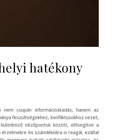
helyi hatékony
ió nem csupán információátadás, hanem az
ánya feszültségekhez, konfliktusokhoz vezet,
 különböző nézőpontok között, elősegítve a
 érzelmekre és szándékokra is reagál, ezáltal
k: mennyire tudunk odafigyelni másokra, és