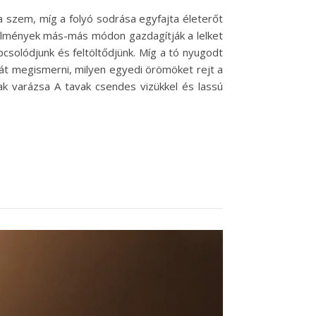
 szem, míg a folyó sodrása egyfajta életerőt
élmények más-más módon gazdagítják a lelket
pcsolódjunk és feltöltődjünk. Míg a tó nyugodt
át megismerni, milyen egyedi örömöket rejt a
ak varázsa A tavak csendes vizükkel és lassú