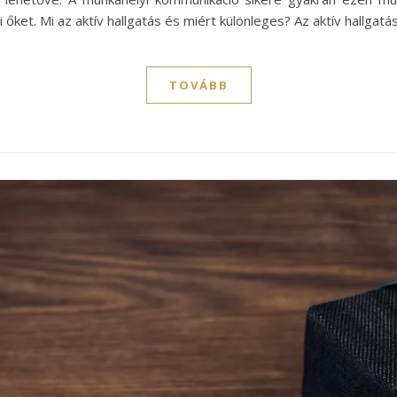
et. Mi az aktív hallgatás és miért különleges? Az aktív hallgatá
TOVÁBB