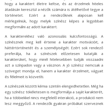
hogy a karaktert életre keltse, és az érzelmek hiteles
átadásán keresztül a nézők számára is átélhetővé tegye a
történetet. Ezért a rendezőknek alaposan kell
mérlegelniük, hogy melyik színész képes a legjobban
megformálni az adott karaktert.
A karakterekhez való azonosulás kulcsfontosságú. A
színésznek meg kell értenie a karakter motivációit, a
háttértörténetét és a személyiségét. Ezért sok rendező
preferálja, ha a színészek előzetesen kutatják a
karakterüket, hogy minél hitelesebben tudják visszaadni
azt a színpadon vagy a vásznon. A jó színész nemcsak a
szöveget mondja el, hanem a karakter érzelmeit, vágyait
és félelmeit is közvetíti.
A színészek közötti kémia szintén elengedhetetlen. Még ha
egy színész tökéletesen is megformálja a saját karakterét,
ha a többiekkel nincs megfelelő interakció, a produkció nem
lesz meggyőző. A rendezők gyakran próbákat szerveznek