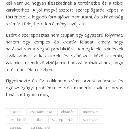
kell venniük, hogyan illeszkednek a történetbe és a többi
karakterhez. A jól megválasztott szereplőgárda képes a
történetet a legjobb formájában bemutatni, és a közönség
számára felejthetetlen élményt nyújtani.
Ezért a szereposztás nem csupán egy egyszerű folyamat,
hanem egy komplex és kreatív feladat, amely nagy
hatással van a végső produkcióra. A megfelelő színészek
kiválasztása, a karakterek és színészek közötti kémia,
valamint a rendező víziója mind hozzájárulnak ahhoz, hogy
a történet életre keljen.
Figyelmeztetés: Ez a cikk nem számít orvosi tanácsnak, és
egészségügyi probléma esetén mindenki csak az orvos
tanácsát fogadja meg.
alkotás
csapatmunka
előadás
művészet
produkció
siker
szereposztás
színészek
színház
színházi élet