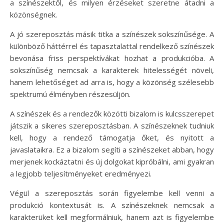
a színészektől, és milyen érzéseket szeretne átadni a
közönségnek.
A jó szereposztás másik titka a színészek sokszínűsége. A
különböző háttérrel és tapasztalattal rendelkező színészek
bevonása friss perspektívákat hozhat a produkcióba. A
sokszínűség nemcsak a karakterek hitelességét növeli,
hanem lehetőséget ad arra is, hogy a közönség szélesebb
spektrumú élményben részesüljön.
A színészek és a rendezők közötti bizalom is kulcsszerepet
játszik a sikeres szereposztásban. A színészeknek tudniuk
kell, hogy a rendező támogatja őket, és nyitott a
javaslataikra. Ez a bizalom segíti a színészeket abban, hogy
merjenek kockáztatni és új dolgokat kipróbálni, ami gyakran
a legjobb teljesítményeket eredményezi.
Végül a szereposztás során figyelembe kell venni a
produkció kontextusát is. A színészeknek nemcsak a
karakterüket kell megformálniuk, hanem azt is figyelembe