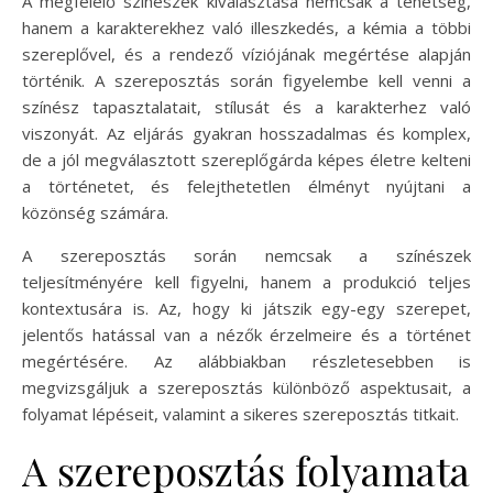
A megfelelő színészek kiválasztása nemcsak a tehetség,
hanem a karakterekhez való illeszkedés, a kémia a többi
szereplővel, és a rendező víziójának megértése alapján
történik. A szereposztás során figyelembe kell venni a
színész tapasztalatait, stílusát és a karakterhez való
viszonyát. Az eljárás gyakran hosszadalmas és komplex,
de a jól megválasztott szereplőgárda képes életre kelteni
a történetet, és felejthetetlen élményt nyújtani a
közönség számára.
A szereposztás során nemcsak a színészek
teljesítményére kell figyelni, hanem a produkció teljes
kontextusára is. Az, hogy ki játszik egy-egy szerepet,
jelentős hatással van a nézők érzelmeire és a történet
megértésére. Az alábbiakban részletesebben is
megvizsgáljuk a szereposztás különböző aspektusait, a
folyamat lépéseit, valamint a sikeres szereposztás titkait.
A szereposztás folyamata