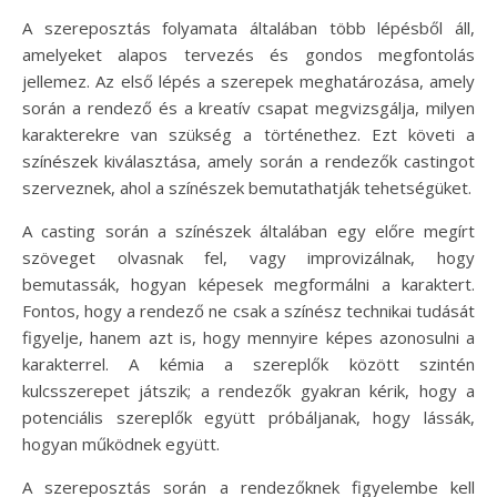
A szereposztás folyamata általában több lépésből áll,
amelyeket alapos tervezés és gondos megfontolás
jellemez. Az első lépés a szerepek meghatározása, amely
során a rendező és a kreatív csapat megvizsgálja, milyen
karakterekre van szükség a történethez. Ezt követi a
színészek kiválasztása, amely során a rendezők castingot
szerveznek, ahol a színészek bemutathatják tehetségüket.
A casting során a színészek általában egy előre megírt
szöveget olvasnak fel, vagy improvizálnak, hogy
bemutassák, hogyan képesek megformálni a karaktert.
Fontos, hogy a rendező ne csak a színész technikai tudását
figyelje, hanem azt is, hogy mennyire képes azonosulni a
karakterrel. A kémia a szereplők között szintén
kulcsszerepet játszik; a rendezők gyakran kérik, hogy a
potenciális szereplők együtt próbáljanak, hogy lássák,
hogyan működnek együtt.
A szereposztás során a rendezőknek figyelembe kell