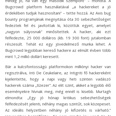
mindig jó, ha van egy második szempont” – mondta. A
Bugcrowd platform használatával „a hackereket a jó
érdekében tudjuk hasznosítani” – tette hozzá. Az Axis bug
bounty programjának megnyitása óta 30 sebezhetőséget
fedeztek fel és javítottak ki, közöttük egyet, amelyet
„nagyon súlyosnak” minősítettek. A hacker, aki ezt
felfedezte, 25 000 dolláros (kb. 19 300 font) jutalomban
részesült. Tehát ez egy jövedelmező munka lehet. A
Bugcrowd legjobban kereső hackere az elmúlt évben több
mint 1,2 millió dollárt keresett.
Bár a kulcsfontosságú platformokon milliónyi hacker van
regisztrálva, Inti De Ceukelaire, az Intigriti fő hackereként
kijelentette, hogy a napi vagy heti szinten vadászó
hackerek száma „tízezer”. Az elit szint, akiket a legjobb élő
eseményekre hívnak meg, még ennél is kisebb. Murtagh
elmondta: „Egy jó hónap kritikus sebezhetőségek
felfedezését jelenti, néhány magas szintűt, sok közepeset.
Az ideális helyzetben néhány jó kifizetés is várható.”