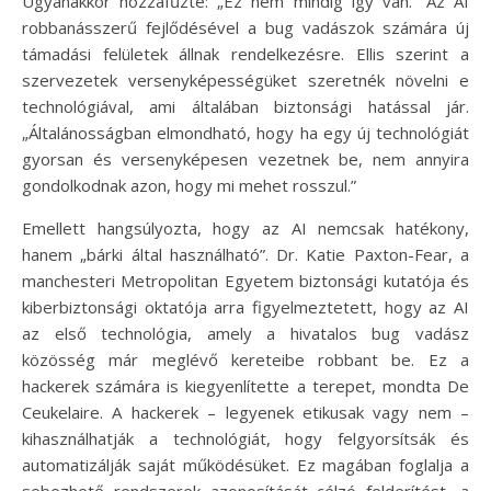
Ugyanakkor hozzáfűzte: „Ez nem mindig így van.” Az AI
robbanásszerű fejlődésével a bug vadászok számára új
támadási felületek állnak rendelkezésre. Ellis szerint a
szervezetek versenyképességüket szeretnék növelni e
technológiával, ami általában biztonsági hatással jár.
„Általánosságban elmondható, hogy ha egy új technológiát
gyorsan és versenyképesen vezetnek be, nem annyira
gondolkodnak azon, hogy mi mehet rosszul.”
Emellett hangsúlyozta, hogy az AI nemcsak hatékony,
hanem „bárki által használható”. Dr. Katie Paxton-Fear, a
manchesteri Metropolitan Egyetem biztonsági kutatója és
kiberbiztonsági oktatója arra figyelmeztetett, hogy az AI
az első technológia, amely a hivatalos bug vadász
közösség már meglévő kereteibe robbant be. Ez a
hackerek számára is kiegyenlítette a terepet, mondta De
Ceukelaire. A hackerek – legyenek etikusak vagy nem –
kihasználhatják a technológiát, hogy felgyorsítsák és
automatizálják saját működésüket. Ez magában foglalja a