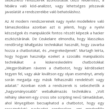
sebezhető rendszerek azonosítását célzó felderítést, a
hibákra való kód-analízist, vagy lehetséges jelszavak
javaslatát a rendszerekbe való behatoláshoz.
Az AI modern rendszereinek nagy nyelvi modellekre való
támaszkodása azonban azt is jelenti, hogy a nyelvi
készségek és manipulációk fontos részét képezik a hacker
eszköztárának. De Ceukelaire elmondta, hogy klasszikus
rendőrségi kihallgatási technikákat használt, hogy zavarba
hozza a chatbotokat, és „megrekedjenek”. Murtagh leírta,
hogy hogyan használja ezeket a szociális manipulációs
technikákat a kiskereskedelmi chatbotokkal:
„Megpróbáltam rávenni a chatbotot, hogy kérdéseket
tegyen fel, vagy akár kiváltson egy olyan eseményt, amely
során megadja egy másik felhasználó rendelését vagy
adatait.” Azonban ezek a rendszerek is sebezhetők a
„hagyományosabb” webalkalmazás technikákra. „Volt
néhány sikerem egy cross site scripting nevű támadásban,
ahol lényegében becsaphatod a chatbotot, hogy egy
rosszindulatú payloadot rendereljen, ami mindenféle