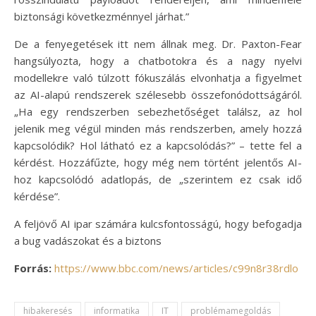
biztonsági következménnyel járhat.”
De a fenyegetések itt nem állnak meg. Dr. Paxton-Fear
hangsúlyozta, hogy a chatbotokra és a nagy nyelvi
modellekre való túlzott fókuszálás elvonhatja a figyelmet
az AI-alapú rendszerek szélesebb összefonódottságáról.
„Ha egy rendszerben sebezhetőséget találsz, az hol
jelenik meg végül minden más rendszerben, amely hozzá
kapcsolódik? Hol látható ez a kapcsolódás?” – tette fel a
kérdést. Hozzáfűzte, hogy még nem történt jelentős AI-
hoz kapcsolódó adatlopás, de „szerintem ez csak idő
kérdése”.
A feljövő AI ipar számára kulcsfontosságú, hogy befogadja
a bug vadászokat és a biztons
Forrás:
https://www.bbc.com/news/articles/c99n8r38rdlo
hibakeresés
informatika
IT
problémamegoldás