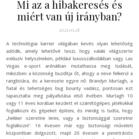
Mi az a hibakeresés és
miért van új irányban?
2025.05.18.
A technológiai karrier világában kevés olyan lehetőség
adódik, amely lehetővé teszi, hogy valaki világszerte
exkluzív helyszíneken, például luxusszállodákban vagy Las
Vegas e-sport arénáiban mutathassa meg tudását,
miközben a közönség buzdítja őt, ahogy a neve felkerül a
ranglistára, és a keresete egyre nő. Brandyn Murtagh, a
fiatal és tehetséges bug bounty vadász, pontosan ezt
tapasztalta meg pályafutása első évében. Murtagh 10
vagy 11 éves korában kezdett el számítógépes játékokkal
foglalkozni és gépeket építeni, és mindig is tudta, hogy
„hekker szeretne lenni, vagy a biztonsággal szeretne
foglalkozni”. 16 évesen már egy biztonsági műveleti
központban dolgozott, majd 20 évesen a penetrációs