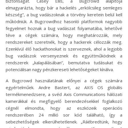
biztonságát. Casey Ellis, a Bugcrowd alapítója
elmagyarázta, hogy bár a hackelés „erkölcsileg semleges
készség”, a bug vadászoknak a törvény keretein belül kell
működniük. A Bugcrowdhoz hasonló platformok nagyobb
fegyelmet hoznak a bug vadászat folyamatába, lehetővé
téve a cégek számára, hogy meghatározzák, mely
rendszereket szeretnék, hogy a hackerek célozzák meg.
Ezenkívül élő hackathonokat is szerveznek, ahol a legjobb
bug vadászok versenyeznek és együttműködnek a
rendszerek „kalapálásában”, bemutatva tudásukat és
potenciálisan nagy pénzkereseti lehetőségeket kínálva.
A Bugcrowd használatának előnyei a cégek számára
egyértelműek. Andre Bastert, az AXIS OS globális
termékmenedzsere, a svéd Axis Communications hálózati
kamerákkal és megfigyelő berendezésekkel foglalkozó
cégnél elmondta, hogy az eszközeik operációs
rendszerében 24 millió sor kód található, így a
sebezhetőségek elkerülhetetlenek. „Ráébredtünk, hogy