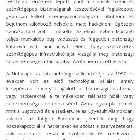
tesztelés területére lépett, ahol a kliensek fizikai és
számítógépes biztonságának tesztelésével foglalkozott.
„Hamisan kellett személyazonosságokat alkotnom és
bejutnom különböző helyekre, majd hackelnem. Egészen
szórakoztató volt” – mesélte. Az elmúlt évben Murtagh
teljes munkaidős bug vadásszá és független biztonsági
kutatóvá vált, ami annyit jelent, hogy szervezetek
számítógépes infrastruktúráját vizsgálja meg biztonsági
sebezhetőségek után kutatva. Azóta nem nézett vissza.
A Netscape, az internetböngészők úttörője, az 1990-es
években volt az első technológiai vállalat, amely
készpénzes „bounty”-t ajánlott fel biztonsági kutatóknak
vagy hackereknek a termékeikben található hibák vagy
sebezhetőségek felfedezéséért. Azóta olyan platformok,
mint a Bugcrowd és a HackerOne az Egyesült Államokban,
valamint az Intigriti Európában, jelentek meg, hogy
összekapcsolják a hackereket és azokat a szervezeteket,
akik szeretnék tesztelni szoftvereik és rendszereik