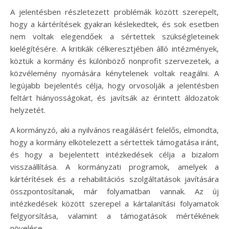
A jelentésben részletezett problémák között szerepelt,
hogy a kártérítések gyakran késlekedtek, és sok esetben
nem voltak elegendőek a sértettek szükségleteinek
kielégítésére. A kritikák célkeresztjében álló intézmények,
köztük a kormány és különböző nonprofit szervezetek, a
közvélemény nyomására kénytelenek voltak reagálni. A
legújabb bejelentés célja, hogy orvosolják a jelentésben
feltárt hiányosságokat, és javítsák az érintett áldozatok
helyzetét.
A kormányzó, aki a nyilvános reagálásért felelős, elmondta,
hogy a kormány elkötelezett a sértettek támogatása iránt,
és hogy a bejelentett intézkedések célja a bizalom
visszaállítása. A kormányzati programok, amelyek a
kártérítések és a rehabilitációs szolgáltatások javítására
összpontosítanak, már folyamatban vannak. Az új
intézkedések között szerepel a kártalanítási folyamatok
felgyorsítása, valamint a támogatások mértékének
növelése.