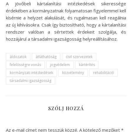
A jövőbeli kártalanítási intézkedések sikeressége
érdekében a kormányzatnak folyamatosan figyelemmel kell
kísérnie a helyzet alakulását, és rugalmasan kell reagálnia
az új kihívásokra. Csak így biztosítható, hogy a kártalanítási
rendszer valóban a sértettek érdekeit szolgálja, és
hozzájárul a társadalmi igazságosság helyreállításához.
áldozatok
átláthatóság
civil szervezetek
felelősségre vonás
jogvédelem
kártérítés
kormányzati intézkedések
közvélemény
rehabilitáció
társadalmi igazságosság
SZÓLJ HOZZÁ
Az e-mail címet nem tesszük közzé.
A kötelező mezőket
*