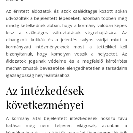
Az érintett áldozatok és azok családtagjai között sokan
üdvözölték a bejelentett lépéseket, azonban többen még
mindig kételkednek abban, hogy a kormány valóban képes
lesz a szükséges változtatások végrehajtására. Az
elhangzott kritikák és a jelentés súlyos vádjai miatt a
kormányzati intézményeknek most a tetteikkel kell
bizonyítaniuk, hogy komolyan veszik a helyzetet. Az
áldozatok jogainak védelme és a megfelelő kártérítési
mechanizmusok bevezetése elengedhetetlen a társadalmi
igazságosság helyreállításához.
Az intézkedések
következményei
A kormány által bejelentett intézkedések hosszú távú
hatásai még nem teljesen világosak, azonban a
közvélemény és a szakértők egyaránt figyelemmel kísérik