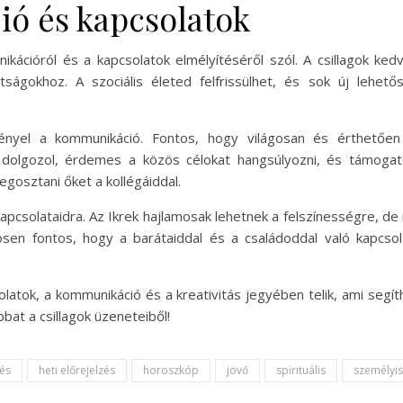
ó és kapcsolatok
ációról és a kapcsolatok elmélyítéséről szól. A csillagok kedv
ságokhoz. A szociális életed felfrissülhet, és sok új lehet
ényel a kommunikáció. Fontos, hogy világosan és érthetően
dolgozol, érdemes a közös célokat hangsúlyozni, és támogató l
egosztani őket a kollégáiddal.
apcsolataidra. Az Ikrek hajlamosak lehetnek a felszínességre, d
nösen fontos, hogy a barátaiddal és a családoddal való kapcsol
atok, a kommunikáció és a kreativitás jegyében telik, ami segí
bbat a csillagok üzeneteiből!
zés
heti előrejelzés
horoszkóp
jövő
spirituális
személyi