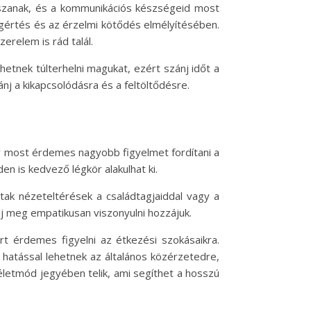
átszanak, és a kommunikációs készségeid most
egértés és az érzelmi kötődés elmélyítésében.
erelem is rád talál.
hetnek túlterhelni magukat, ezért szánj időt a
j a kikapcsolódásra és a feltöltődésre.
ogy most érdemes nagyobb figyelmet fordítani a
n is kedvező légkör alakulhat ki.
tak nézeteltérések a családtagjaiddal vagy a
lj meg empatikusan viszonyulni hozzájuk.
t érdemes figyelni az étkezési szokásaikra.
 hatással lehetnek az általános közérzetedre,
életmód jegyében telik, ami segíthet a hosszú