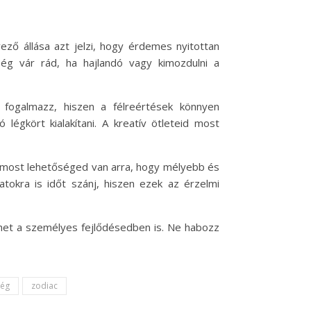
ező állása azt jelzi, hogy érdemes nyitottan
őség vár rád, ha hajlandó vagy kimozdulni a
 fogalmazz, hiszen a félreértések könnyen
égkört kialakítani. A kreatív ötleteid most
e most lehetőséged van arra, hogy mélyebb és
atokra is időt szánj, hiszen ezek az érzelmi
thet a személyes fejlődésedben is. Ne habozz
ség
zodiac