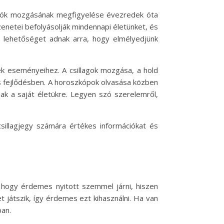
lygók mozgásának megfigyelése évezredek óta
enetei befolyásolják mindennapi életünket, és
 lehetőséget adnak arra, hogy elmélyedjünk
k eseményeihez. A csillagok mozgása, a hold
s fejlődésben. A horoszkópok olvasása közben
ak a saját életükre. Legyen szó szerelemről,
csillagjegy számára értékes információkat és
, hogy érdemes nyitott szemmel járni, hiszen
 játszik, így érdemes ezt kihasználni. Ha van
ban.