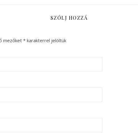
SZÓLJ HOZZÁ
ző mezőket
*
karakterrel jelöltük