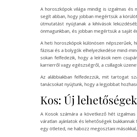
A horoszkópok világa mindig is izgalmas és
segít abban, hogy jobban megértsük a körülöt
útmutatást nyújtanak a kihívások leküzdés
önmagunkban, és jobban megértsük a saját ér
A heti horoszkópok különösen népszerűek, h
fázisai és a bolygók elhelyezkedése mind-mi
sokan felfedezik, hogy a leírások nem csupá
karrierről vagy egészségről, a csillagok üzen
Az alábbiakban felfedezzük, mit tartogat sz
tanácsokat nyújtunk, hogy a legjobbat hozhas
Kos: Új lehetőségek
A Kosok számára a következő hét izgalmas új
váratlan ajánlatok és lehetőségek bukkannak 
egy ötleted, ne habozz megosztani másokkal, 