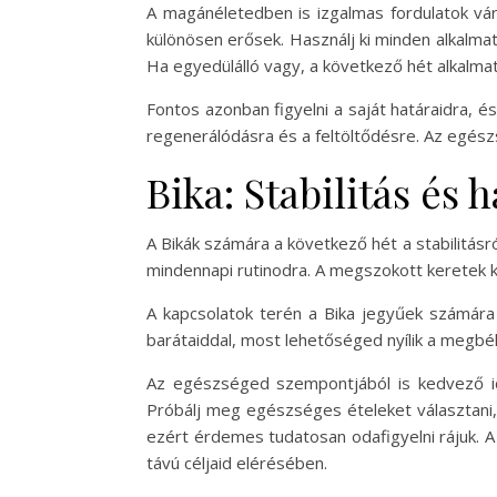
A magánéletedben is izgalmas fordulatok vár
különösen erősek. Használj ki minden alkalma
Ha egyedülálló vagy, a következő hét alkalmat
Fontos azonban figyelni a saját határaidra, é
regenerálódásra és a feltöltődésre. Az egész
Bika: Stabilitás és
A Bikák számára a következő hét a stabilitásr
mindennapi rutinodra. A megszokott keretek kö
A kapcsolatok terén a Bika jegyűek számára 
barátaiddal, most lehetőséged nyílik a megbék
Az egészséged szempontjából is kedvező idő
Próbálj meg egészséges ételeket választani, 
ezért érdemes tudatosan odafigyelni rájuk. A
távú céljaid elérésében.