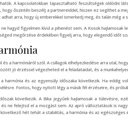
hatók. A kapcsolatokban tapasztalható feszültségek oldódni l
t, hogy őszintén beszélj a partnereiddel, hiszen ez segíthet a m
 adhat arra, hogy új emberekkel ismerkedj meg, és talán még a sz
s ne hagyd figyelmen kívül a pihenést sem. A Kosok hajlamosak le
séged megőrzése érdekében figyelj arra, hogy elegendő időt szán
 harmónia
ól és a harmóniáról szól. A csillagok elhelyezkedése arra utal, h
zött jó érzéssel végezheted el a feladataidat, és a munkahelyede
a harmónia és az egyensúly időszaka következik. Ha eddig vol
élésre. Fontos, hogy nyitott légy a másik fél érzéseire, és próbá
szak következik. A Bika jegyűek hajlamosak a túlevésre, ezér
és ne felejtsd el a mozgást sem. Az apró változtatások is nagy
 következő hét tehát a stabilitás, a harmónia és az egészséges 