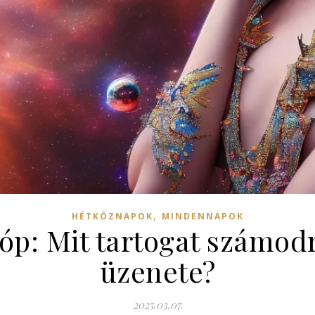
,
HÉTKÖZNAPOK
MINDENNAPOK
óp: Mit tartogat számodr
üzenete?
2025.03.07.