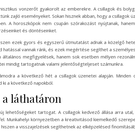
 misztikus vonzerőt gyakorolt az emberekre. A csillagok és bo
tünk zajló eseményeket. Sokan hisznek abban, hogy a csillagok üz
ében. A horoszkópok nem csupán szórakozást nyújtanak, hanem
zéseinket és döntéseinket.
iszen ezek gyors és egyszerű útmutatást adnak a közelgő hete
nd hatással vannak ránk, és ezek megértése segíthet a személye
n általános megfigyelések, hanem sok esetben mélyen rezonáln
etei mindig tartogatnak valami jelentőségteljeset számunkra.
ámodra a következő hét a csillagok üzenetei alapján. Minden 
d ki a következő napokból.
 a láthatáron
 lehetőségeket tartogat. A csillagok kedvező állása arra utal
fel. Munkahelyi környezetben a kreativitásod kiemelkedő szerepet
hiszen a visszajelzések segíthetnek az elképzelésed finomításá