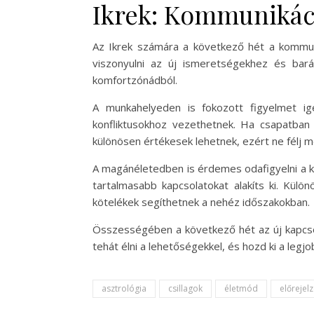
Ikrek: Kommunikáci
Az Ikrek számára a következő hét a kommunik
viszonyulni az új ismeretségekhez és barát
komfortzónádból.
A munkahelyeden is fokozott figyelmet ig
konfliktusokhoz vezethetnek. Ha csapatban 
különösen értékesek lehetnek, ezért ne félj m
A magánéletedben is érdemes odafigyelni a k
tartalmasabb kapcsolatokat alakíts ki. Külö
kötelékek segíthetnek a nehéz időszakokban.
Összességében a következő hét az új kapcsol
tehát élni a lehetőségekkel, és hozd ki a legjo
asztrológia
csillagok
életmód
előrejel