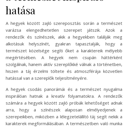
hatása
A hegyek között zajló szereposztás során a természet
varázsa elengedhetetlen szerepet játszik. Azok a
rendezők és színészek, akik a hegyekben találják meg
alkotásuk helyszínét, gyakran tapasztalják, hogy a
természet közelsége segíti őket a karaktereik mélyebb
megértésében. A hegyek nem csupán háttérként
szolgálnak, hanem aktív szereplőkké válnak a történetben,
hiszen a táj érzelmi töltete és atmoszférája közvetlen
hatással van a szereplők teljesítményére.
A hegyek csodás panorámái és a természet nyugalma
inspirálóan hatnak a kreatív folyamatokra. A rendezők
számára a hegyek között zajló próbák lehetőséget adnak
arra, hogy a színészek alaposan elmélyedjenek a
szerepeikben, miközben a lélegzetelállító táj segít nekik a
karakterek megformálásában. A természetben való munka