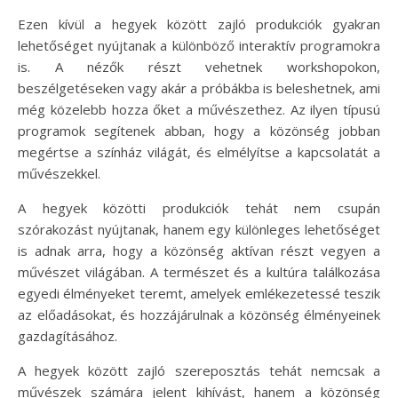
Ezen kívül a hegyek között zajló produkciók gyakran
lehetőséget nyújtanak a különböző interaktív programokra
is. A nézők részt vehetnek workshopokon,
beszélgetéseken vagy akár a próbákba is beleshetnek, ami
még közelebb hozza őket a művészethez. Az ilyen típusú
programok segítenek abban, hogy a közönség jobban
megértse a színház világát, és elmélyítse a kapcsolatát a
művészekkel.
A hegyek közötti produkciók tehát nem csupán
szórakozást nyújtanak, hanem egy különleges lehetőséget
is adnak arra, hogy a közönség aktívan részt vegyen a
művészet világában. A természet és a kultúra találkozása
egyedi élményeket teremt, amelyek emlékezetessé teszik
az előadásokat, és hozzájárulnak a közönség élményeinek
gazdagításához.
A hegyek között zajló szereposztás tehát nemcsak a
művészek számára jelent kihívást, hanem a közönség