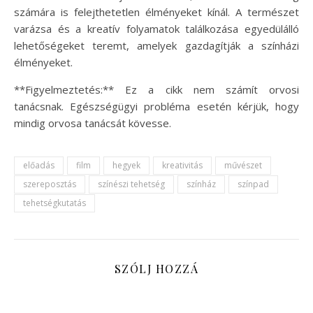
számára is felejthetetlen élményeket kínál. A természet
varázsa és a kreatív folyamatok találkozása egyedülálló
lehetőségeket teremt, amelyek gazdagítják a színházi
élményeket.
**Figyelmeztetés:** Ez a cikk nem számít orvosi
tanácsnak. Egészségügyi probléma esetén kérjük, hogy
mindig orvosa tanácsát kövesse.
előadás
film
hegyek
kreativitás
művészet
szereposztás
színészi tehetség
színház
színpad
tehetségkutatás
SZÓLJ HOZZÁ