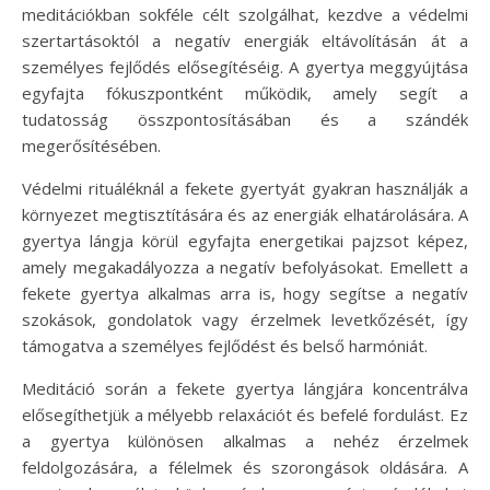
meditációkban sokféle célt szolgálhat, kezdve a védelmi
szertartásoktól a negatív energiák eltávolításán át a
személyes fejlődés elősegítéséig. A gyertya meggyújtása
egyfajta fókuszpontként működik, amely segít a
tudatosság összpontosításában és a szándék
megerősítésében.
Védelmi rituáléknál a fekete gyertyát gyakran használják a
környezet megtisztítására és az energiák elhatárolására. A
gyertya lángja körül egyfajta energetikai pajzsot képez,
amely megakadályozza a negatív befolyásokat. Emellett a
fekete gyertya alkalmas arra is, hogy segítse a negatív
szokások, gondolatok vagy érzelmek levetkőzését, így
támogatva a személyes fejlődést és belső harmóniát.
Meditáció során a fekete gyertya lángjára koncentrálva
elősegíthetjük a mélyebb relaxációt és befelé fordulást. Ez
a gyertya különösen alkalmas a nehéz érzelmek
feldolgozására, a félelmek és szorongások oldására. A