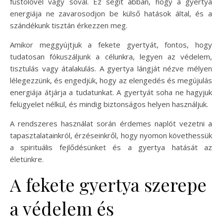
füstölővel vagy sóval. Ez segít abban, hogy a gyertya
energiája ne zavarosodjon be külső hatások által, és a
szándékunk tisztán érkezzen meg.
Amikor meggyújtjuk a fekete gyertyát, fontos, hogy
tudatosan fókuszáljunk a célunkra, legyen az védelem,
tisztulás vagy átalakulás. A gyertya lángját nézve mélyen
lélegezzünk, és engedjük, hogy az elengedés és megújulás
energiája átjárja a tudatunkat. A gyertyát soha ne hagyjuk
felügyelet nélkül, és mindig biztonságos helyen használjuk.
A rendszeres használat során érdemes naplót vezetni a
tapasztalatainkról, érzéseinkről, hogy nyomon követhessük
a spirituális fejlődésünket és a gyertya hatását az
életünkre.
A fekete gyertya szerepe
a védelem és