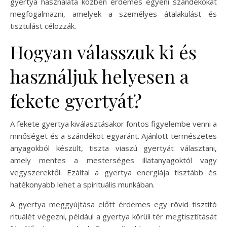
gyertya használata közben érdemes egyéni szándékokat
megfogalmazni, amelyek a személyes átalakulást és
tisztulást célozzák.
Hogyan válasszuk ki és
használjuk helyesen a
fekete gyertyát?
A fekete gyertya kiválasztásakor fontos figyelembe venni a
minőséget és a szándékot egyaránt. Ajánlott természetes
anyagokból készült, tiszta viaszú gyertyát választani,
amely mentes a mesterséges illatanyagoktól vagy
vegyszerektől. Ezáltal a gyertya energiája tisztább és
hatékonyabb lehet a spirituális munkában.
A gyertya meggyújtása előtt érdemes egy rövid tisztító
rituálét végezni, például a gyertya körüli tér megtisztítását