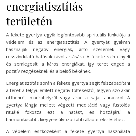
energiatisztítás
területén
A fekete gyertya egyik legfontosabb spirituális funkciója a
védelem és az energiatisztítás. A gyertyát gyakran
használják negatív energiák, ártó szellemek vagy
rosszindulatú hatások távoltartására. A fekete szín elnyeli
és semlegesíti a káros energiákat, így teret enged a
pozitív rezgéseknek és a belső békének.
Energiatisztítás során a fekete gyertya segít felszabadítani
a teret a felgyülemlett negatív töltésektől, legyen szó akár
otthonról, munkahelyről vagy akár a saját auránkról. A
gyertya lángja mellett végzett meditáció vagy füstölős
rituálé fokozza ezt a hatást, és hozzájárul a
harmonikusabb, kiegyensúlyozottabb állapot eléréséhez.
A védelem eszközeként a fekete gyertya használata