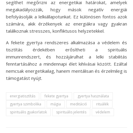
segíthet megőrizni az energetikai határokat, amelyek
megakadályozzák, hogy mások negatív energiái
befolyásolják a lelkiállapotunkat. Ez különösen fontos azok
számára, akik érzékenyek az energiákra vagy gyakran
találkoznak stresszes, konfliktusos helyzetekkel.
A fekete gyertya rendszeres alkalmazása a védelem és
tisztítás érdekében erősítheti a spirituális
immunrendszert, és hozzájárulhat a lelki stabilitás
fenntartásához a mindennapi élet kihívásai között. Ezáltal
nemcsak energetikailag, hanem mentálisan és érzelmileg is
támogatást nyújt.
energiatisztítás
fekete gyertya
gyertya használata
gyertya szimbolika
mágia
meditáció
rituálék
spirituális gyakorlatok
spirituális jelentés
védelem