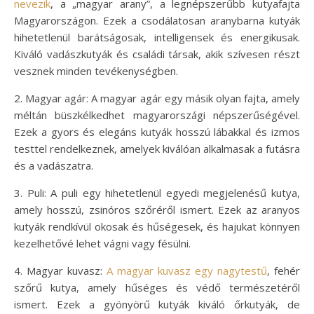
nevezik
, a „magyar arany”, a legnépszerűbb kutyafajta
Magyarországon. Ezek a csodálatosan aranybarna kutyák
hihetetlenül barátságosak, intelligensek és energikusak.
Kiváló vadászkutyák és családi társak, akik szívesen részt
vesznek minden tevékenységben.
2. Magyar agár: A magyar agár egy másik olyan fajta, amely
méltán büszkélkedhet magyarországi népszerűségével.
Ezek a gyors és elegáns kutyák hosszú lábakkal és izmos
testtel rendelkeznek, amelyek kiválóan alkalmasak a futásra
és a vadászatra.
3. Puli: A puli egy hihetetlenül egyedi megjelenésű kutya,
amely hosszú, zsinóros szőréről ismert. Ezek az aranyos
kutyák rendkívül okosak és hűségesek, és hajukat könnyen
kezelhetővé lehet vágni vagy fésülni.
4. Magyar kuvasz:
A magyar kuvasz egy nagytestű
, fehér
szőrű kutya, amely hűséges és védő természetéről
ismert. Ezek a gyönyörű kutyák kiváló őrkutyák, de