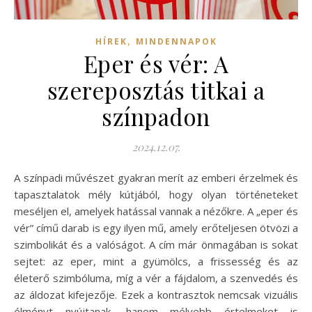
,
HÍREK
MINDENNAPOK
Eper és vér: A
szereposztás titkai a
színpadon
2024.12.07.
A színpadi művészet gyakran merít az emberi érzelmek és
tapasztalatok mély kútjából, hogy olyan történeteket
meséljen el, amelyek hatással vannak a nézőkre. A „eper és
vér” című darab is egy ilyen mű, amely erőteljesen ötvözi a
szimbolikát és a valóságot. A cím már önmagában is sokat
sejtet: az eper, mint a gyümölcs, a frissesség és az
életerő szimbóluma, míg a vér a fájdalom, a szenvedés és
az áldozat kifejezője. Ezek a kontrasztok nemcsak vizuális
élményt nyújtanak, hanem mélyebb értelmeket is