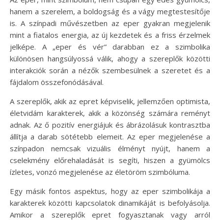
hanem a szerelem, a boldogság és a vágy megtestesítője
is. A színpadi művészetben az eper gyakran megjelenik
mint a fiatalos energia, az új kezdetek és a friss érzelmek
jelképe. A „eper és vér” darabban ez a szimbolika
különösen hangsúlyossá válik, ahogy a szereplők közötti
interakciók során a nézők szembesülnek a szeretet és a
fájdalom összefonódásával.
A szereplők, akik az epret képviselik, jellemzően optimista,
életvidám karakterek, akik a közönség számára reményt
adnak. Az ő pozitív energiájuk és ábrázolásuk kontrasztba
állítja a darab sötétebb elemeit. Az eper megjelenése a
színpadon nemcsak vizuális élményt nyújt, hanem a
cselekmény előrehaladását is segíti, hiszen a gyümölcs
ízletes, vonzó megjelenése az életöröm szimbóluma.
Egy másik fontos aspektus, hogy az eper szimbolikája a
karakterek közötti kapcsolatok dinamikáját is befolyásolja.
Amikor a szereplők epret fogyasztanak vagy arról