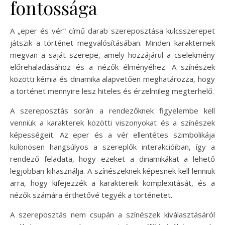
fontossága
A „eper és vér” című darab szereposztása kulcsszerepet
játszik a történet megvalósításában. Minden karakternek
megvan a saját szerepe, amely hozzájárul a cselekmény
előrehaladásához és a nézők élményéhez. A színészek
közötti kémia és dinamika alapvetően meghatározza, hogy
a történet mennyire lesz hiteles és érzelmileg megterhelő.
A szereposztás során a rendezőknek figyelembe kell
venniük a karakterek közötti viszonyokat és a színészek
képességeit. Az eper és a vér ellentétes szimbolikája
különösen hangsúlyos a szereplők interakcióiban, így a
rendező feladata, hogy ezeket a dinamikákat a lehető
legjobban kihasználja. A színészeknek képesnek kell lenniük
arra, hogy kifejezzék a karaktereik komplexitását, és a
nézők számára érthetővé tegyék a történetet.
A szereposztás nem csupán a színészek kiválasztásáról