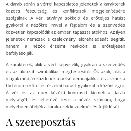
A darab során a vérrel kapcsolatos jelenetek a karakterek
közötti feszültség és konfliktusok megjelenítésére
szolgálnak. A vér látványa sokkoló és erőteljes hatást
gyakorol a nézőkre, mivel a fájdalom és a szenvedés
közvetlen kapcsolódik az emberi tapasztalatokhoz. Az ilyen
jelenetek nemcsak a cselekmény előrehaladását segítik,
hanem a nézők érzelmi reakcióit is erőteljesen
befolyásolják.
A karakterek, akik a vért képviselik, gyakran a szenvedés
és az áldozat szimbolikus megtestesítői. Ők azok, akik a
maguk módján küzdenek a belső démonjaikkal, és akiknek a
története erőteljes érzelmi hatást gyakorol a közönségre.
A vér és az eper közötti kontraszt kiemeli a darab
mélységét, és lehetővé teszi a nézők számára, hogy
mélyebben átéljék a karakterek küzdelmét és fejlődését.
A szereposztás