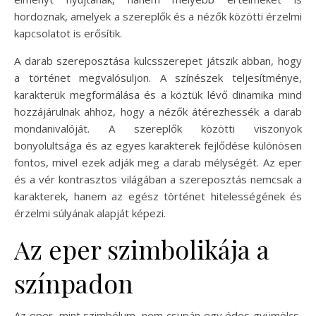
hordoznak, amelyek a szereplők és a nézők közötti érzelmi
kapcsolatot is erősítik.
A darab szereposztása kulcsszerepet játszik abban, hogy
a történet megvalósuljon. A színészek teljesítménye,
karakterük megformálása és a köztük lévő dinamika mind
hozzájárulnak ahhoz, hogy a nézők átérezhessék a darab
mondanivalóját. A szereplők közötti viszonyok
bonyolultsága és az egyes karakterek fejlődése különösen
fontos, mivel ezek adják meg a darab mélységét. Az eper
és a vér kontrasztos világában a szereposztás nemcsak a
karakterek, hanem az egész történet hitelességének és
érzelmi súlyának alapját képezi.
Az eper szimbolikája a
színpadon
Az eper, mint szimbólum, nem csupán egy édes gyümölcs,