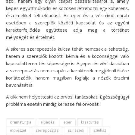
szól, hanem egy olyan csapat összeállításáról is, amely
képes együttműködni és közösen létrehozni egy koherens,
érzelmekkel teli előadást. Az eper és a vér című darab
esetében a szereplők közötti kapcsolat és az egyéni
karakterfejlődés együttese adja meg a történet
mélységét és értelmét.
A sikeres szereposztás kulcsa tehát nemcsak a tehetség,
hanem a szereplők közötti kémia és a közönséggel való
kapcsolatteremtés képessége is. A „eper és vér” darabban
a szereposztás nem csupán a karakterek megjelenítésére
korlátozódik, hanem magában foglalja a nézők érzelmi
bevonását is.
A cikk nem helyettesíti az orvosi tanácsokat. Egészségügyi
probléma esetén mindig keresse fel orvosát!
dramaturgia
előadás
eper
kreativitás
művészet
szereposztás
színészek
színház