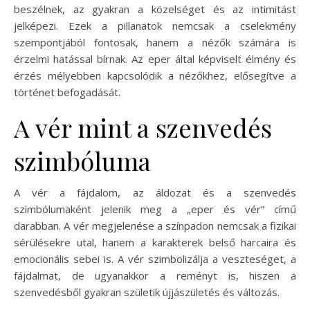
beszélnek, az gyakran a közelséget és az intimitást
jelképezi. Ezek a pillanatok nemcsak a cselekmény
szempontjából fontosak, hanem a nézők számára is
érzelmi hatással bírnak. Az eper által képviselt élmény és
érzés mélyebben kapcsolódik a nézőkhez, elősegítve a
történet befogadását.
A vér mint a szenvedés
szimbóluma
A vér a fájdalom, az áldozat és a szenvedés
szimbólumaként jelenik meg a „eper és vér” című
darabban. A vér megjelenése a színpadon nemcsak a fizikai
sérülésekre utal, hanem a karakterek belső harcaira és
emocionális sebei is. A vér szimbolizálja a veszteséget, a
fájdalmat, de ugyanakkor a reményt is, hiszen a
szenvedésből gyakran születik újjászületés és változás.