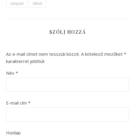
színpad
titkok
SZÓLJ HOZZÁ
Az e-mail címet nem tesszük közzé.
A kötelező mezőket
*
karakterrel jelöltük
Név
*
E-mail cím
*
Honlap